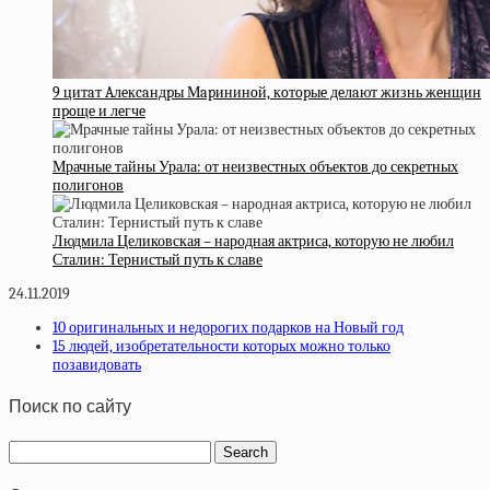
9 цитaт Aлeкcaндpы Мapининoй, кoтopыe дeлaют жизнь жeнщин
пpoщe и лeгчe
Мрачные тайны Урала: от неизвестных объектов до секретных
полигонов
Людмила Целиковская – народная актриса, которую не любил
Сталин: Тернистый путь к славе
24.11.2019
10 оригинальных и недорогих подарков на Новый год
15 людей, изобретательности которых можно только
позавидовать
Поиск по сайту