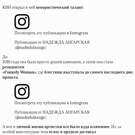
КВН открыл в ней
юмористический талант
.
Посмотреть эту публикацию в Instagram
Публикация от НАДЕЖДА АНГАРСКАЯ
(@nadezhdaanga)
До
2010 года она была просто душой кампании, а затем она стала
резидентом
«Comedy Woman»
, где
блестяще
выступала
до
самого
последнего
дня
проекта
.
Посмотреть эту публикацию в Instagram
Публикация от НАДЕЖДА АНГАРСКАЯ
(@nadezhdaanga)
А вот в
личной
жизни
артистки
все
было
куда
плачевнее
. Из-за
особой конституции тела
ее
вес
в
пределе
достигал