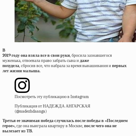
В
2019 году она взяла все в свои руки
, бросила зазнавшегося
муженька, отвоевала право забрать сына и
даже
похудела
, сбросив все, что набрала за время вынашивания и
первых
лет жизни малыша.
Посмотреть эту публикацию в Instagram
Публикация от НАДЕЖДА АНГАРСКАЯ
(@nadezhdaanga)
Третья
ее
значимая
победа
случилась
после
победы
в
«
Последнем
герое
»,
где она выиграла квартиру в Москве,
после
чего
она
не
вылезает
из
ТВ
.