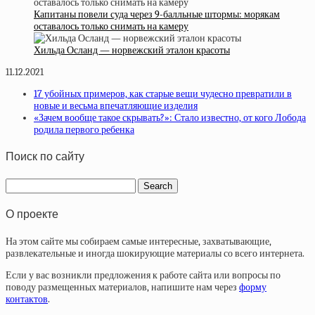
Капитаны повели суда через 9-балльные штормы: морякам
оставалось только снимать на камеру
Хильда Осланд — норвежский эталон красоты
11.12.2021
17 убойных примеров, как старые вещи чудесно превратили в
новые и весьма впечатляющие изделия
«Зачем вообще такое скрывать?»: Стало известно, от кого Лобода
родила первого ребенка
Поиск по сайту
О проекте
На этом сайте мы собираем самые интересные, захватывающие,
развлекательные и иногда шокирующие материалы со всего интернета.
Если у вас возникли предложения к работе сайта или вопросы по
поводу размещенных материалов, напишите нам через
форму
контактов
.