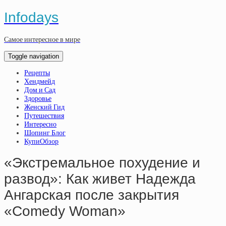
Infodays
Самое интересное в мире
Toggle navigation
Рецепты
Хендмейд
Дом и Сад
Здоровье
Женский Гид
Путешествия
Интересно
Шопинг Блог
КупиОбзор
«Экстремальное похудение и
развод»: Как живет Надежда
Ангарская после закрытия
«Comedy Woman»