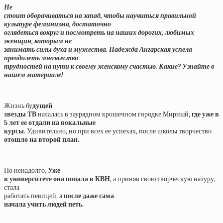
Не
стоит оборачиваться на запад, чтобы научиться правильной
культуре феминизма, достаточно
оглядеться вокруг и посмотреть на наших дорогих, любимых
женщин, которым не
занимать силы духа и мужества. Надежда Ангарская успела
преодолеть множество
трудностей на пути к своему женскому счастью. Какие? Узнайте в
нашем материале!
Жизнь бу
дущей
звезды ТВ
началась в заурядном крошечном городке Мирный,
где уже в
5 лет ее отдали на вокальные
курсы
. Удивительно, но при всех ее успехах, после школы творчество
отошло на второй план.
Но ненадолго.
Уже
в университете она попала в КВН
, а приняв свою творческую натуру,
стала
работать певицей, а
после даже сама
начала учить людей петь.