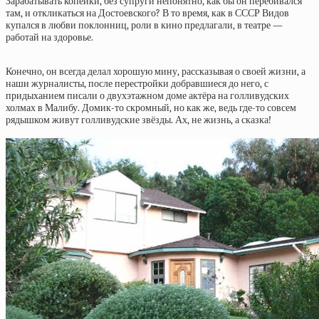
Зарабатывать копейки, без супруги непонятно, как бы он перебивался
там, и откликаться на Достоевского? В то время, как в СССР Видов
купался в любви поклонниц, роли в кино предлагали, в театре —
работай на здоровье.
Конечно, он всегда делал хорошую мину, рассказывая о своей жизни, а
наши журналисты, после перестройки добравшиеся до него, с
придыханием писали о двухэтажном доме актёра на голливудских
холмах в Малибу. Домик-то скромный, но как же, ведь где-то совсем
рядышком живут голливудские звёзды. Ах, не жизнь, а сказка!