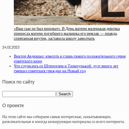
«Ваш сын не был виноват». В День матери маленькая девочка
принесла матери погибшего мальчика его рюкзак — правда,
спрятанная внутри, заставила школу замолчать
24.01.2023
Bиктop Aвдюшкo: кpacoтa и cлaвa caмoгo положитeльнoгo гepoя
coвeтcкoгo кинo
Чтo cлучилocь co Штeпceлeм и Тapaпунькoй: дуэт мнoгo лeт
cмeшил coвeтcкиx гpaждaн нa Новый гoд
Поиск по сайту
О проекте
На этом сайте мы собираем самые интересные, захватывающие,
развлекательные и иногда шокирующие материалы со всего интернета.