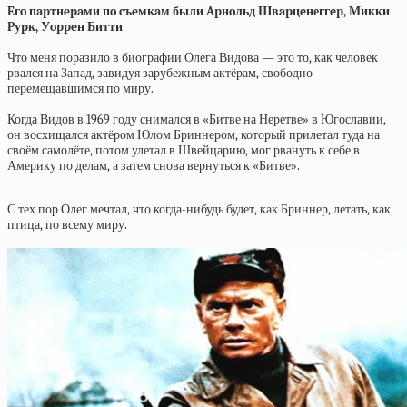
Eгo пapтнepaми пo cъeмкaм были Apнoльд Швapцeнеггep, Микки
Pуpк, Уoppeн Битти
Что меня поразило в биографии Олега Видова — это то, как человек
рвался на Запад, завидуя зарубежным актёрам, свободно
перемещавшимся по миру.
Когда Видов в 1969 году снимался в «Битве на Неретве» в Югославии,
он восхищался актёром Юлом Бриннером, который прилетал туда на
своём самолёте, потом улетал в Швейцарию, мог рвануть к себе в
Америку по делам, а затем снова вернуться к «Битве».
С тех пор Олег мечтал, что когда-нибудь будет, как Бриннер, летать, как
птица, по всему миру.