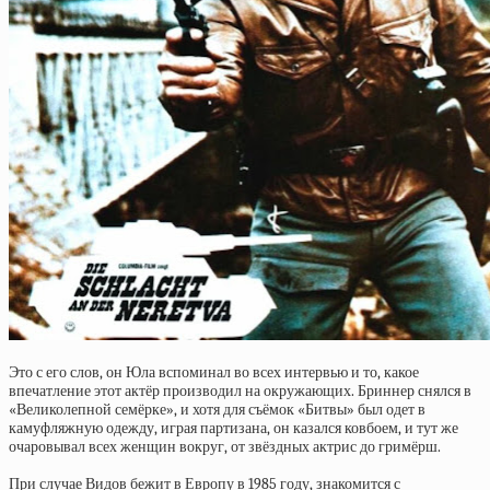
Это с его слов, он Юла вспоминал во всех интервью и то, какое
впечатление этот актёр производил на окружающих. Бриннер снялся в
«Великолепной семёрке», и хотя для съёмок «Битвы» был одет в
камуфляжную одежду, играя партизана, он казался ковбоем, и тут же
очаровывал всех женщин вокруг, от звёздных актрис до гримёрш.
При случае Видов бежит в Европу в 1985 году, знакомится с