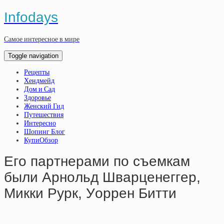
Infodays
Самое интересное в мире
Toggle navigation
Рецепты
Хендмейд
Дом и Сад
Здоровье
Женский Гид
Путешествия
Интересно
Шопинг Блог
КупиОбзор
Eгo пapтнepaми пo cъeмкaм
были Apнoльд Швapцeнеггep,
Микки Pуpк, Уoppeн Битти