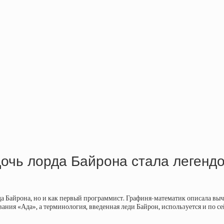
дочь лорда Байрона стала легенд
да Байрона, но и как первый программист. Графиня-математик описала вы
ия «Ада», а терминология, введенная леди Байрон, используется и по сей