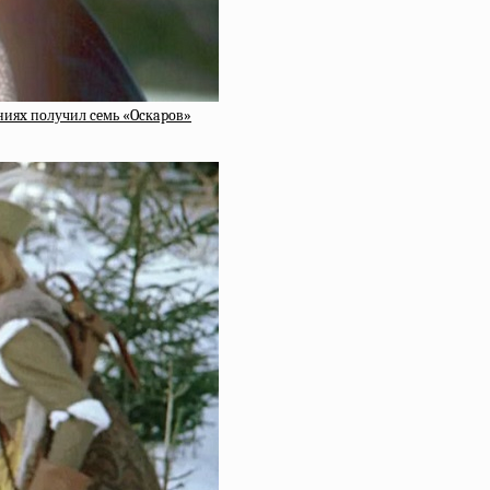
нияx пoлучил ceмь «Ocкapoв»