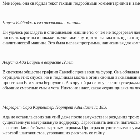
Менебреа, она снабдила текст такими подробными комментариями и заме
Чарльз Бэббидж и его разностная машина
Ей удалось разглядеть в описываемой машине то, о чем не подозревал д
рисовать картины и покажет науке такие пути, которые мы никогда и ниг
аналитической машине. Это была первая программа, написанная для ком
Августа Ада Байрон в возрасте 17 лет
В светском обществе графиня Лавлейс производила фурор. Она обладала 
отрицала этих слухов, но и подливала масла в огонь своими высказывания
просеиваю Вам числа Бернулли». А в другой раз самоуверенно утверждала:
обычные смертные умы и уста. Никто не знает, какая чудовищная сила л
Маргарет Сара Карпентер. Портрет Ады Лавлейс, 1836
Ада не оставила своих занятий даже после замужества и рождения троих
существенную материальную поддержку. Зарабатывать деньги пыталась и
графиня Лавлейс была азартным игроком. Проиграв внушительную сумму, 
жертвой шантажистов, угрожавших раскрыть ее тайну.