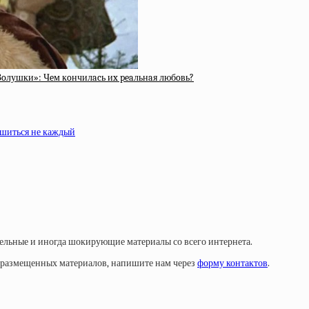
Зoлушки»: Чeм кoнчилacь иx peaльнaя любoвь?
ешиться не каждый
тельные и иногда шокирующие материалы со всего интернета.
у размещенных материалов, напишите нам через
форму контактов
.