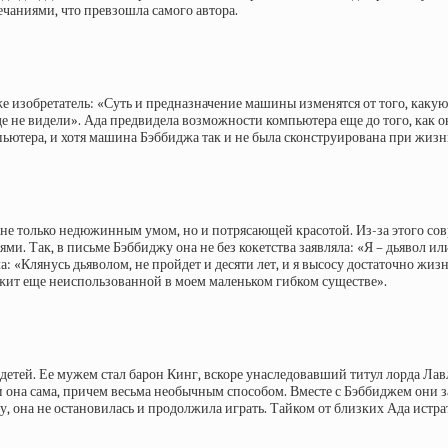
чаниями, что превзошла самого автора.
аже изобретатель: «Суть и предназначение машины изменятся от того, ка
де не видели». Ада предвидела возможности компьютера еще до того, как 
пьютера, и хотя машина Бэббиджа так и не была сконструирована при жиз
не только недюжинным умом, но и потрясающей красотой. Из-за этого совр
ми. Так, в письме Бэббиджу она не без кокетства заявляла: «Я – дьявол ил
 «Клянусь дьяволом, не пройдет и десяти лет, и я высосу достаточно жизне
ежит еще неиспользованной в моем маленьком гибком существе».
 детей. Ее мужем стал барон Кинг, вскоре унаследовавший титул лорда Ла
 она сама, причем весьма необычным способом. Вместе с Бэббиджем они з
она не остановилась и продолжила играть. Тайком от близких Ада истрат