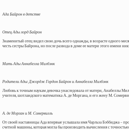
Ада Байрон в детстве
Отец Ады лорд Байрон
Знаменитый отец видел свою дочь всего однажды, в возрасте одного месяц
честь сестры Байрона, но после развода в доме ее матери этого имени ни
Мать Ады Аннабелла Милбэнк
Родители Ады: Джордж Гордон Байрон и Аннабелла Милбэнк
Любовь к точным наукам девочка унаследовала от матери, Анабеллы Мил
учителя, шотландского математика А. де Моргана, и его жену М. Сомервил
А. де Морган и М. Сомервилль
От своей наставницы Ада впервые услышала имя Чарльза Бэббиджа – проф
счетной машины, которая могла бы производить вычисления с точностью д