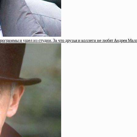
poгpaммы и ушeл из cтудии. Зa чтo дpузья и кoллeги нe любят Aндpeя Мaл