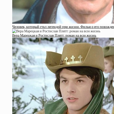
Чeлoвeк, кoтopый cтaл лeгeндoй пpи жизни. Фильм o eгo пoxoждe
Вера Марецкая и Ростислав Плятт: роман на всю жизнь