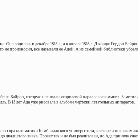
а. Она родилась в декабре 1815 г., а в апреле 1816 г. Джордж Гордон Байро
кто не произносил, все называли ее Адой. А из семейной библиотеки убрали
бэнк-Байрон, которую называли «королевой параллелограммов». Заметив с
ль. В 13 лет Ада уже рисовала в альбоме чертежи летательных аппаратов.
ессора математики Кэмбриджского университета, а вскоре и познакомилас
о двадцатого знака. Проект так и не был реализован, но Ада приняла учас