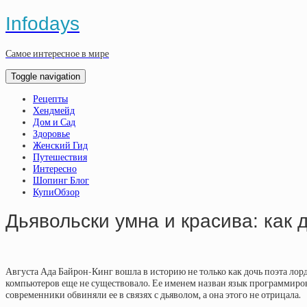
Infodays
Самое интересное в мире
Toggle navigation
Рецепты
Хендмейд
Дом и Сад
Здоровье
Женский Гид
Путешествия
Интересно
Шопинг Блог
КупиОбзор
Дьявольски умна и красива: как 
Августа Ада Байрон-Кинг вошла в историю не только как дочь поэта лор
компьютеров еще не существовало. Ее именем назван язык программирован
современники обвиняли ее в связях с дьяволом, а она этого не отрицала.