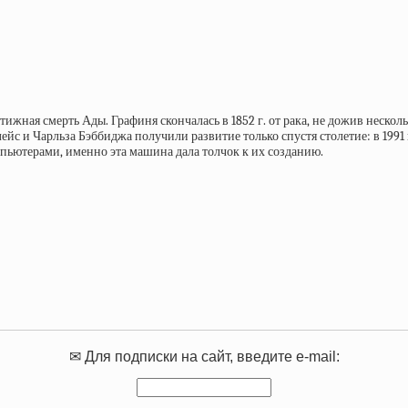
ижная смерть Ады. Графиня скончалась в 1852 г. от рака, не дожив несколь
влейс и Чарльза Бэббиджа получили развитие только спустя столетие: в 1
пьютерами, именно эта машина дала толчок к их созданию.
✉ Для подписки на сайт, введите e-mail: