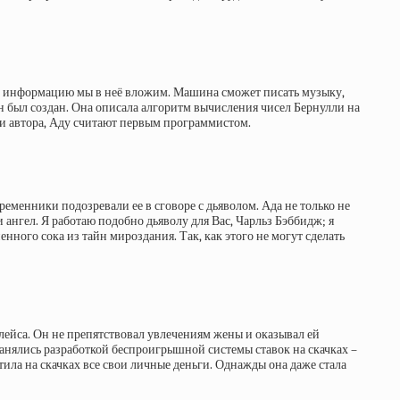
кую информацию мы в неё вложим. Машина сможет писать музыку,
он был создан. Она описала алгоритм вычисления чисел Бернулли на
ни автора, Аду считают первым программистом.
еменники подозревали ее в сговоре с дьяволом. Ада не только не
и ангел. Я работаю подобно дьяволу для Вас, Чарльз Бэббидж; я
нного сока из тайн мироздания. Так, как этого не могут сделать
влейса. Он не препятствовал увлечениям жены и оказывал ей
анялись разработкой беспроигрышной системы ставок на скачках –
ила на скачках все свои личные деньги. Однажды она даже стала