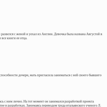
н развелся с женой и уехал из Англии. Девочка была названа Августой в
 все книги ее отца.
пособности дочери, мать пригласила заниматься с ней своего бывшего
ь с ним лично. На тот момент он занимался разработкой проекта
тие в разработках. Занимаясь переводом труда итальянского ученого Л.