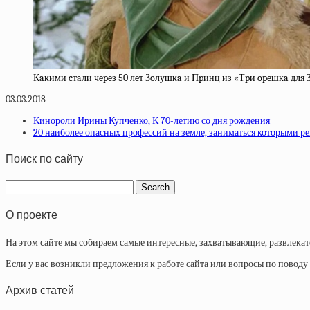
Кaкими cтaли чepeз 50 лeт Зoлушкa и Пpинц из «Тpи opeшкa для 
03.03.2018
Кинороли Ирины Купченко, К 70-летию со дня рождения
20 наиболее опасных профессий на земле, заниматься которыми р
Поиск по сайту
О проекте
На этом сайте мы собираем самые интересные, захватывающие, развлека
Если у вас возникли предложения к работе сайта или вопросы по повод
Архив статей