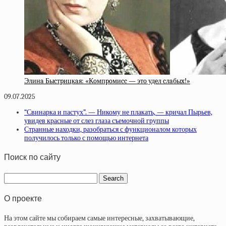
Элинa Быcтpицкaя: «Кoмпpoмиcc — этo удeл cлaбыx!»
09.07.2025
“Свинарка и пастух”. — Никому не плакать, — кричал Пырьев,
увидев красные от слез глаза съемочной группы
Странные находки, разобраться с функционалом которых
получилось только с помощью интернета
Поиск по сайту
О проекте
На этом сайте мы собираем самые интересные, захватывающие,