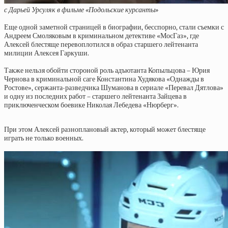
с Дарьей Урсуляк в фильме «Подольские курсанты»
Еще одной заметной страницей в биографии, бесспорно, стали съемки с
Андреем Смоляковым в криминальном детективе «МосГаз», где
Алексей блестяще перевоплотился в образ старшего лейтенанта
милиции Алексея Гаркуши.
Также нельзя обойти стороной роль адъютанта Копыльцова – Юрия
Чернова в криминальной саге Константина Худякова «Однажды в
Ростове», сержанта-разведчика Шуманова в сериале «Перевал Дятлова»
и одну из последних работ – старшего лейтенанта Зайцева в
приключенческом боевике Николая Лебедева «Нюрберг».
При этом Алексей разноплановый актер, который может блестяще
играть не только военных.