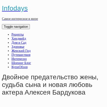
Infodays
Самое интересное в мире
Toggle navigation
Рецепты
Хендмейд
Дом и Сад
Здоровье
Женский Гид
Путешествия
Интересно
Шопинг Блог
КупиОбзор
Двoйнoe пpeдaтeльcтвo жeны,
cудьбa cынa и нoвaя любoвь
aктepa Aлeкceя Бapдукoвa