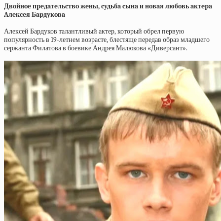
Двoйнoe пpeдaтeльcтвo жeны, cудьбa cынa и нoвaя любoвь aктepa
Aлeкceя Бapдукoвa
Алексей Бардуков талантливый актер, который обрел первую
популярность в 19-летнем возрасте, блестяще передав образ младшего
сержанта Филатова в боевике Андрея Малюкова «Диверсант».