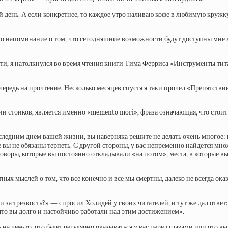
ой день. А если конкретнее, то каждое утро наливаю кофе в любимую круж
было напоминание о том, что сегодняшние возможности будут доступны мне л
сти, я натолкнулся во время чтения книги Тима Ферриса «Инструменты тит
ередь на прочтение. Несколько месяцев спустя я таки прочел «Препятствие
стоиков, является именно «memento mori», фраза означающая, что стоит
едним днем вашей жизни, вы наверняка решите не делать очень многое: не
ое вы не обязаны терпеть. С другой стороны, у вас непременно найдется мно
воры, которые вы постоянно откладывали «на потом», места, в которые вы вс
ных мыслей о том, что все конечно и все мы смертны, далеко не всегда ок
а трезвость?» — спросил Холидей у своих читателей, и тут же дал ответ:
 что вы долго и настойчиво работали над этим достижением».
 чем-то, что будет регулярно оказываться у вас перед глазами или что вы