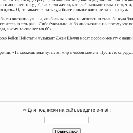
о него достанете оттуда брелок или жетон, который напомнит вам о том, ч
 идея… О, это может оказать куда более сильное влияние на ваш разум.
и бы вы внезапно узнали, что больны раком, то мгновенно стали бы куда б
йствительно есть рак… Либо буквально, либо иносказательно, потому что в
а, а кому-то еще лет так 60».
р Кейси Нейстат и музыкант Джей Шелли носят с собою монету с надпись
лий, «Ты можешь покинуть этот мир в любой момент. Пусть это определяе
✉ Для подписки на сайт, введите e-mail: