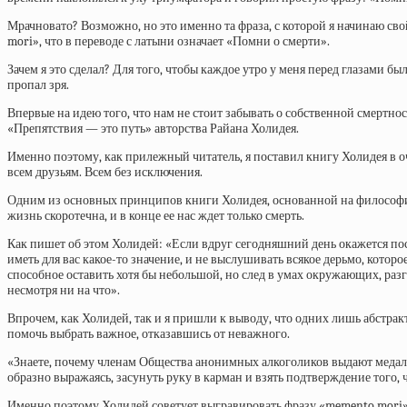
Мрачновато? Возможно, но это именно та фраза, с которой я начинаю св
mori», что в переводе с латыни означает «Помни о смерти».
Зачем я это сделал? Для того, чтобы каждое утро у меня перед глазами 
пропал зря.
Впервые на идею того, что нам не стоит забывать о собственной смертно
«Препятствия — это путь» авторства Райана Холидея.
Именно поэтому, как прилежный читатель, я поставил книгу Холидея в оч
всем друзьям. Всем без исключения.
Одним из основных принципов книги Холидея, основанной на философии 
жизнь скоротечна, и в конце ее нас ждет только смерть.
Как пишет об этом Холидей: «Если вдруг сегодняшний день окажется посл
иметь для вас какое-то значение, и не выслушивать всякое дерьмо, котор
способное оставить хотя бы небольшой, но след в умах окружающих, разго
несмотря ни на что».
Впрочем, как Холидей, так и я пришли к выводу, что одних лишь абстракт
помочь выбрать важное, отказавшись от неважного.
«Знаете, почему членам Общества анонимных алкоголиков выдают медали з
образно выражаясь, засунуть руку в карман и взять подтверждение того,
Именно поэтому Холидей советует выгравировать фразу «memento mori» на