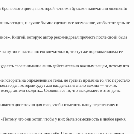
ку бронзового цвета, на которой четкими буквами напечатано «memento
ишь сегодня, и лучше бы мне сделать все возможное, чтобы этот день не
анов». Книгой, которую автор рекомендовал прочесть после своей была
 на пути» и настолько ею впечатлился, что тут же порекомендовал ее
 уделять свое внимание лишь действительно важным вещам, потому что
 говорить на определенные темы, не тратить время на то, что перестало
жество дел, которые будут для вас действительно важны — что-то,
егда хотели сходить… Словом, все то, что вы сделаете в этот день,
азывается достаточно для того, чтобы изменить нашу перспективу и
 «Потому что они хотят, чтобы у них была возможность в любое время,
 сможете всегда держать при себе. Потому что просто думать о смерти —