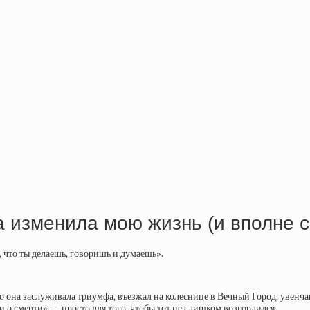
а изменила мою жизнь (и вполне 
, что ты делаешь, говоришь и думаешь».
 она заслуживала триумфа, въезжал на колеснице в Вечный Город, увенчан
 о смерти» — просто для того, чтобы тот не слишком возгордился.