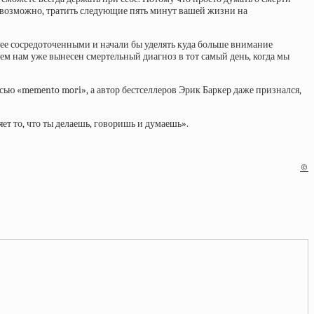
то, возможно, тратить следующие пять минут вашей жизни на
олее сосредоточенными и начали бы уделять куда больше внимание
сем нам уже вынесен смертельный диагноз в тот самый день, когда мы
ю «memento mori», а автор бестселлеров Эрик Баркер даже признался,
т то, что ты делаешь, говоришь и думаешь».
©