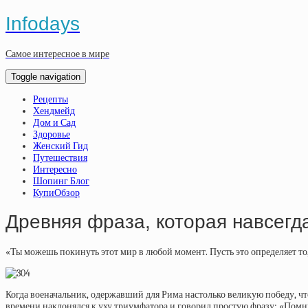
Infodays
Самое интересное в мире
Toggle navigation
Рецепты
Хендмейд
Дом и Сад
Здоровье
Женский Гид
Путешествия
Интересно
Шопинг Блог
КупиОбзор
Древняя фраза, которая навсегд
«Ты можешь покинуть этот мир в любой момент. Пусть это определяет то
Когда военачальник, одержавший для Рима настолько великую победу, что
времени наклонялся к уху триумфатора и говорил простую фразу: «Помни