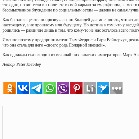
это одно, но вот если вы полезете в свой карман за смартфоном, а вмест
бессмысленное блуждание по социальным сетям — далеко не самая лучшая
Как бы зловеще это ни прозвучало, но Холидей дал мне понять, что «есл
настоящему, а не прошлому или будущему. Но истина в том, что у вас де
родились — различие лишь в том, что кому-то из нас осталось всего полгод
Именно поэтому предприниматели Тим Феррис и Гари Вайнерчук, режиссе
что она стала для него «своего рода Полярной звездой».
Как однажды сказал один из величайших римских императоров Марк Авре
Автор: Peter Kozodoy