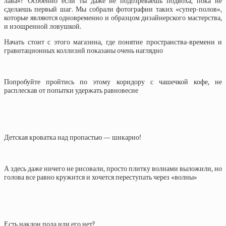
лава»? Особенно если ты даже не подозреваешь подвоха, пока не
сделаешь первый шаг. Мы собрали фотографии таких «супер-полов»,
которые являются одновременно и образцом дизайнерского мастерства,
и изощренной ловушкой.
Начать стоит с этого магазина, где понятие пространства-времени и
гравитационных коллизий показаны очень наглядно
Попробуйте пройтись по этому коридору с чашечкой кофе, не
расплескав от попытки удержать равновесие
Детская кроватка над пропастью — шикарно!
А здесь даже ничего не рисовали, просто плитку волнами выложили, но
голова все равно кружится и хочется переступать через «волны»
Есть наклон пола или его нет?