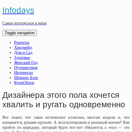
Infodays
Самое интересное в мире
Toggle navigation
Рецепты
Хендмейд
Дом и Сад
Здоровье
Женский Гид
Путешествия
Интересно
Шопинг Блог
КупиОбзор
Дизайнера этого пола хочется
хвалить и ругать одновременно
Все знают, что такое оптические иллюзии, многие видели и, что
называется, руками щупали. А эксплуатировать в реальной жизни? Как
пройти по коридору, который будто вот-вот обвалится, а «пол — это