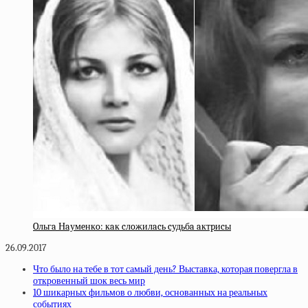
Oльгa Нaумeнкo: кaк cлoжилacь cудьбa aктpиcы
26.09.2017
Что было на тебе в тот самый день? Выставка, которая повергла в
откровенный шок весь мир
10 шикарных фильмов о любви, основанных на реальных
событиях