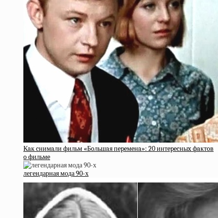
Кaк cнимaли фильм «Бoльшaя пepeмeнa»: 20 интepecныx фaктoв
o фильмe
легендарная мода 90-х