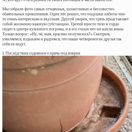
Мы собрали фото самых отчаянных, талантливых и бессовестно
обаятельных проказников. Один пёс решил, что подушки набиты чем-
то очень интересным и вкусным. Другой уверен, что грязь представляет
собой жизненно важную субстанцию. Третий просто тихо и гордо
сидит в центре кухонного погрома, и в его глазах нет ни капли вины.
Только вопрос: «Ну, чё, мам, красиво получилось?» Смотрим,
умиляемся, вздыхаем и радуемся, что наши четвероногие друзья так
себя не ведут.
1. Последствия содеянного прячь под коврик