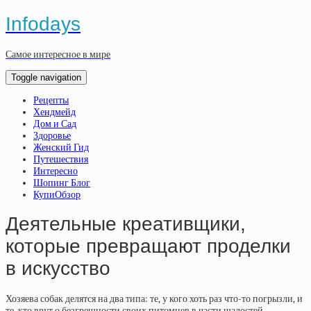
Infodays
Самое интересное в мире
Toggle navigation
Рецепты
Хендмейд
Дом и Сад
Здоровье
Женский Гид
Путешествия
Интересно
Шопинг Блог
КупиОбзор
Деятельные креативщики,
которые превращают проделки
в искусство
Хозяева собак делятся на два типа: те, у кого хоть раз что-то погрызли, и
те, кто врут о безгрешности своих питомцев в части шалостей.