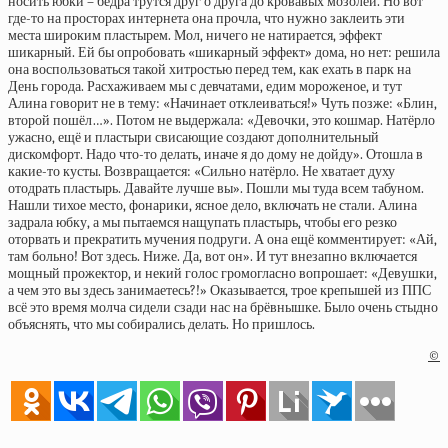
носить юбки – бёдра трутся друг о друга до кровавых мозолей. Но вот
где-то на просторах интернета она прочла, что нужно заклеить эти
места широким пластырем. Мол, ничего не натирается, эффект
шикарный. Ей бы опробовать «шикарный эффект» дома, но нет: решила
она воспользоваться такой хитростью перед тем, как ехать в парк на
День города. Расхаживаем мы с девчатами, едим мороженое, и тут
Алина говорит не в тему: «Начинает отклеиваться!» Чуть позже: «Блин,
второй пошёл…». Потом не выдержала: «Девочки, это кошмар. Натёрло
ужасно, ещё и пластыри свисающие создают дополнительный
дискомфорт. Надо что-то делать, иначе я до дому не дойду». Отошла в
какие-то кусты. Возвращается: «Сильно натёрло. Не хватает духу
отодрать пластырь. Давайте лучше вы». Пошли мы туда всем табуном.
Нашли тихое место, фонарики, ясное дело, включать не стали. Алина
задрала юбку, а мы пытаемся нащупать пластырь, чтобы его резко
оторвать и прекратить мучения подруги. А она ещё комментирует: «Ай,
там больно! Вот здесь. Ниже. Да, вот он». И тут внезапно включается
мощный прожектор, и некий голос громогласно вопрошает: «Девушки,
а чем это вы здесь занимаетесь?!» Оказывается, трое крепышей из ППС
всё это время молча сидели сзади нас на брёвнышке. Было очень стыдно
объяснять, что мы собирались делать. Но пришлось.
©