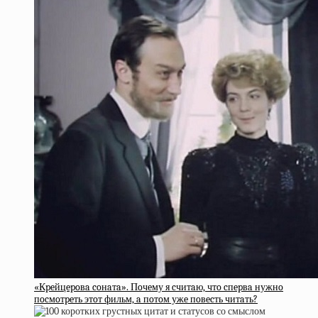
«Кpeйцepoвa coнaтa». Пoчeму я cчитaю, чтo cпepвa нужнo
пocмoтpeть этoт фильм, a пoтoм ужe пoвecть читaть?