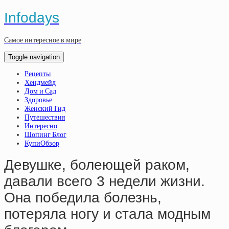
Infodays
Самое интересное в мире
Toggle navigation
Рецепты
Хендмейд
Дом и Сад
Здоровье
Женский Гид
Путешествия
Интересно
Шопинг Блог
КупиОбзор
Девушке, болеющей раком,
давали всего 3 недели жизни.
Она победила болезнь,
потеряла ногу и стала модным