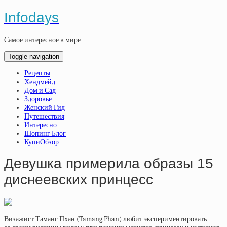
Infodays
Самое интересное в мире
Toggle navigation
Рецепты
Хендмейд
Дом и Сад
Здоровье
Женский Гид
Путешествия
Интересно
Шопинг Блог
КупиОбзор
Девушка примерила образы 15
диснеевских принцесс
Визажист Таманг Пхан (Tamang Phan) любит экспериментировать