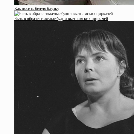
Как носить белую блузку
Быть в образе: тяжелые будни вьетнамских циркачей