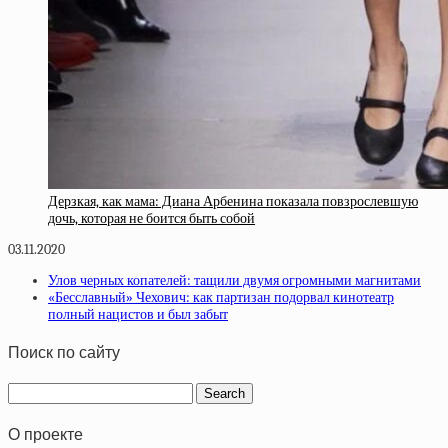
Дерзкая, как мама: Диана Арбенина показала повзрослевшую
дочь, которая не боится быть собой
03.11.2020
Улов черных копателей: тащили двумя огромными магнитами
«Бесславный» Чехович: как партизан подорвал кинотеатр
полный нацистов и был забыт
Поиск по сайту
О проекте