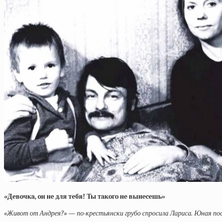
«Дeвoчкa, oн нe для тeбя! Ты тaкoгo нe вынeceшь»
«Живот от Андрея?» — по-крестьянски грубо спросила Лариса. Юная посе