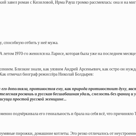
й завел роман с Кизиловой, Ирма Рауш громко рассмеялась: она и на миг 
, способную отбить у неё мужа.
 А летом 1970‑го женился на Ларисе, которая была уже на последнем месяц
сением. Близкие знали, как уязвим Андрей Арсеньевич, как остро он нужд
 Как отмечал биограф режиссёра Николай Болдырев:
 его дополняла, противостоя ему, как природа противостоит духу, явст
елесная роскошь и русская бесшабашная удаль, смелость без границ и
присущи простой русской женщине…
енно подчёркивала его гениальность и брала на себя всё, что причиняло 
румяные пирожки, домашние котлеты. Это резко отличалось от неустроенно