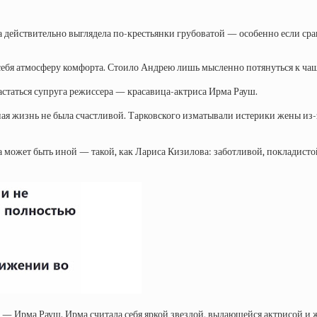
а действительно выглядела по-крестьянки грубоватой — особенно если с
себя атмосферу комфорта. Стоило Андрею лишь мысленно потянуться к чашке
вастаться супруга режиссера — красавица-актриса Ирма Рауш.
я жизнь не была счастливой. Тарковского изматывали истерики жены из-з
может быть иной — такой, как Лариса Кизилова: заботливой, покладисто
Ирма Рауш. Ирма считала себя яркой звездой, выдающейся актрисой и жда