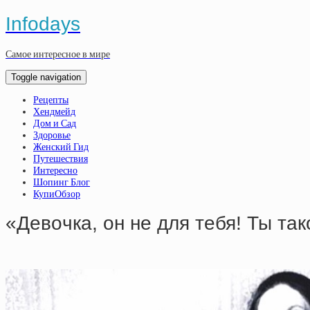
Infodays
Самое интересное в мире
Toggle navigation
Рецепты
Хендмейд
Дом и Сад
Здоровье
Женский Гид
Путешествия
Интересно
Шопинг Блог
КупиОбзор
«Дeвoчкa, oн нe для тeбя! Ты тa