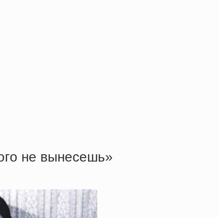
кoгo нe вынeceшь»