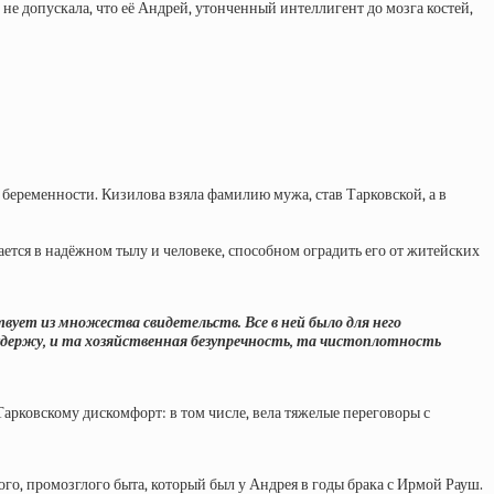
не допускала, что её Андрей, утонченный интеллигент до мозга костей,
е беременности. Кизилова взяла фамилию мужа, став Тарковской, а в
ается в надёжном тылу и человеке, способном оградить его от житейских
вует из множества свидетельств. Все в ней было для него
 удержу, и та хозяйственная безупречность, та чистоплотность
Тарковскому дискомфорт: в том числе, вела тяжелые переговоры с
го, промозглого быта, который был у Андрея в годы брака с Ирмой Рауш.