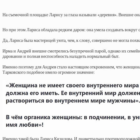
На съемочной площадке Ларису за глаза называли «деревня». Внешне он
Но при этом Лариса обладала редким даром: она умела создавать вокруг 
Да, Лариса была мастерицей уюта, чем, к слову, совершено не могла пох
Ирма и Андрей внешне смотрелись безупречной парой, однако их семейна
даровании и полная неспособность наладить нормальный быт.
Именно поэтому для Андрея стало настоящим откровением, что женщина 
Тарковского подобное имело огромное значение:
Именно такой была Лариса Кизилова. И диаметрально противоположной — 