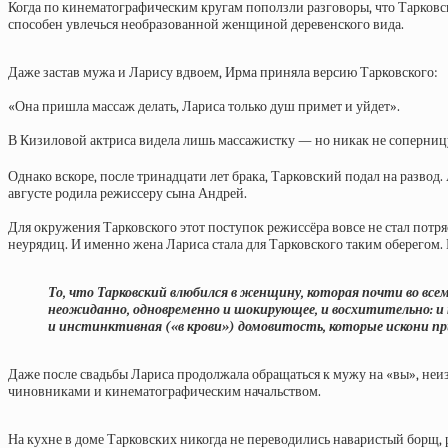
Когда по кинематографическим кругам поползли разговоры, что Тарковски
способен увлечься необразованной женщиной деревенского вида.
Даже застав мужа и Ларису вдвоем, Ирма приняла версию Тарковского:
«Она пришла массаж делать, Лариса только душ примет и уйдет».
В Кизиловой актриса видела лишь массажистку — но никак не соперницу
Однако вскоре, после тринадцати лет брака, Тарковский подал на развод.
августе родила режиссеру сына Андрей.
Для окружения Тарковского этот поступок режиссёра вовсе не стал потря
неурядиц. И именно жена Лариса стала для Тарковского таким оберегом.
То, что Тарковский влюбился в женщину, которая почти во всем
неожиданно, одновременно и шокирующее, и восхитительно: и т
и инстинктивная («в крови») домовитость, которые искони 
Даже после свадьбы Лариса продолжала обращаться к мужу на «вы», неизм
чиновниками и кинематографическим начальством.
На кухне в доме Тарковских никогда не переводились наваристый борщ, 