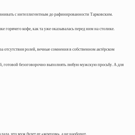
равнивать с интеллигентным до рафинированности Тарковским.
 горячего кофе, как та уже оказывалась перед ним на столике.
а отсутствия ролей, вечные сомнения в собственном актёрском
й, готовой безоговорочно выполнять любую мужскую просьбу. А для
ла, что муж будет ее «жрецом», а не наоборот.