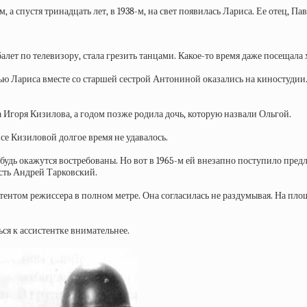
 а спустя тринадцать лет, в 1938-м, на свет появилась Лариса. Ее отец, 
лет по телевизору, стала грезить танцами. Какое-то время даже посещала
ю Лариса вместе со старшей сестрой Антониной оказались на киностудии. 
а Игоря Кизилова, а годом позже родила дочь, которую назвали Ольгой.
е Кизиловой долгое время не удавалось.
нибудь окажутся востребованы. Но вот в 1965-м ей внезапно поступило пр
ть Андрей Тарковский.
нтом режиссера в полном метре. Она согласилась не раздумывая. На площ
ься к ассистентке внимательнее.