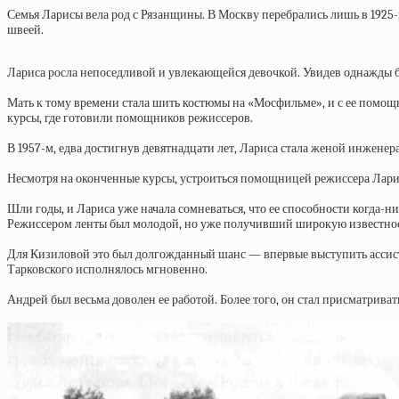
Семья Ларисы вела род с Рязанщины. В Москву перебрались лишь в 1925-м,
швеей.
Лариса росла непоседливой и увлекающейся девочкой. Увидев однажды ба
Мать к тому времени стала шить костюмы на «Мосфильме», и с ее помощь
курсы, где готовили помощников режиссеров.
В 1957-м, едва достигнув девятнадцати лет, Лариса стала женой инженер
Несмотря на оконченные курсы, устроиться помощницей режиссера Ларис
Шли годы, и Лариса уже начала сомневаться, что ее способности когда-
Режиссером ленты был молодой, но уже получивший широкую известнос
Для Кизиловой это был долгожданный шанс — впервые выступить ассисте
Тарковского исполнялось мгновенно.
Андрей был весьма доволен ее работой. Более того, он стал присматриват