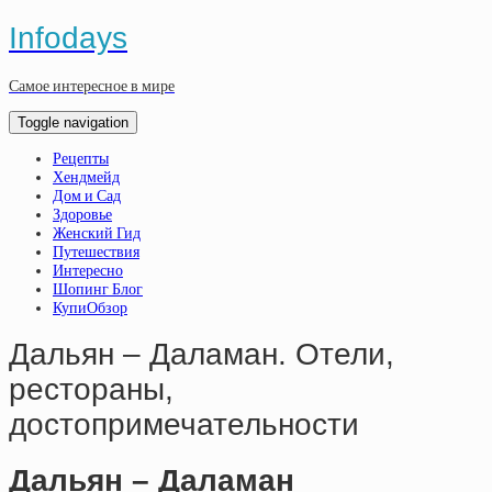
Infodays
Самое интересное в мире
Toggle navigation
Рецепты
Хендмейд
Дом и Сад
Здоровье
Женский Гид
Путешествия
Интересно
Шопинг Блог
КупиОбзор
Дальян – Даламан. Отели,
рестораны,
достопримечательности
Дальян – Даламан