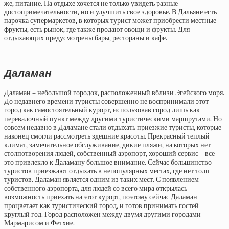
же, питание. На отдыхе хочется не только увидеть разные
достопримечательности, но и улучшить свое здоровье. В Дальяне есть
парочка супермаркетов, в которых турист может приобрести местные
фрукты, есть рынок, где также продают овощи и фрукты. Для
отдыхающих предусмотрены бары, рестораны и кафе.
Даламан
Даламан – небольшой городок, расположенный вблизи Эгейского моря.
До недавнего времени туристы совершенно не воспринимали этот
город как самостоятельный курорт, использовав город лишь как
перевалочный пункт между другими туристическими маршрутами. Но
совсем недавно в Даламане стали отдыхать приезжие туристы, которые
наконец смогли рассмотреть здешние красоты. Прекрасный теплый
климат, замечательное обслуживание, дикие пляжи, на которых нет
столпотворения людей, собственный аэропорт, хороший сервис – все
это привлекло к Даламану большое внимание. Сейчас большинство
туристов приезжают отдыхать в непопулярных местах, где нет толп
туристов. Даламан является одним из таких мест. С появлением
собственного аэропорта, для людей со всего мира открылась
возможность приехать на этот курорт, поэтому сейчас Даламан
процветает как туристический город, и готов принимать гостей
круглый год. Город расположен между двумя другими городами –
Мармарисом и Фетхие.