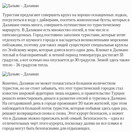
Туристам предлагают совершить круиз на хорошо оснащенных лодках,
погрузиться в воду с дайверами, посетить живописные бухты, которых в
Даламане очень много, совершить путешествие по туристическому
маршруту. В Даламане есть множество отелей, в том числе и
пятизвездочных. Город постоянно заполнен туристами, которые хотят
отдохнуть от шумного города и насладиться великолепными морскими
пейзажами, поэтому для таких людей существуют специальные круизы
по Эгейскому морю, которые длятся всего один день. Климат в Далмане
теплый и благоприятный: в летний период температура достигает 33
градусов, а вот осенью она опускается до 30 градусов. Зимой здесь также
тепло – 26 градусов тепла.
Конечно, Даламан не может похвастаться большим количеством
туристов, но не стоит забывать, что этот туристический городок стал
известен широкой аудитории лишь недавно, и правительство Турции
решило инвестировать деньги в развитие отелей и туризма в Далмане.
На сегодняшний день в городе проживают 20 тысяч жителей, при этом
наблюдается большой поток туристов, которые побывав здесь один раз,
решают возвращаться снова и снова. Этот курорт безопасен, а значит
что в Даламан можно приезжать всей семьей. Безопасность – одна из
отличительных черт этого курорта, поскольку далеко не все пляжи и
города могут быть безопасными для отдыхающих.