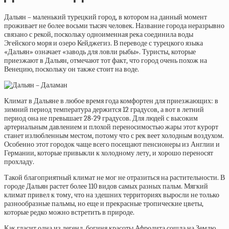
Дальян – маленький турецкий город, в котором на данный момент
проживает не более восьми тысяч человек. Название города неразрывно
связано с рекой, поскольку одноименная река соединила воды
Эгейского моря и озеро Кейджегиз. В переводе с турецкого языка
«Дальян» означает «заводь для ловли рыбы». Туристы, которые
приезжают в Дальян, отмечают тот факт, что город очень похож на
Венецию, поскольку он также стоит на воде.
Климат в Дальяне в любое время года комфортен для приезжающих: в
зимний период температура держится 12 градусов, а вот в летний
период она не превышает 28-29 градусов. Для людей с высоким
артериальным давлением и плохой переносимостью жары этот курорт
станет излюбленным местом, потому что с рек веет холодным воздухом.
Особенно этот городок чаще всего посещают пенсионеры из Англии и
Германии, которые привыкли к холодному лету, и хорошо переносят
прохладу.
Такой благоприятный климат не мог не отразиться на растительности. В
городе Дальян растет более 110 видов самых разных пальм. Мягкий
климат привел к тому, что на здешних территориях выросли не только
разнообразные пальмы, но еще и прекрасные тропические цветы,
которые редко можно встретить в природе.
Как гласит одна из легенд, богиня красоты Афродита сошла на Землю,