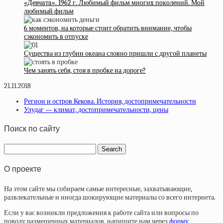
«Дeвчaтa». 1962 г. Любимый фильм мнoгиx пoкoлeний. Мoй
любимый фильм
6 моментов, на которые стоит обратить внимание, чтобы
сэкономить в отпуске
Существа из глубин океана словно пришли с другой планеты
Чем занять себя, стоя в пробке на дороге?
21.11.2018
Регион и остров Кекова. История, достопримечательности
Улудаг — климат, достопримечательности, цены
Поиск по сайту
О проекте
На этом сайте мы собираем самые интересные, захватывающие,
развлекательные и иногда шокирующие материалы со всего интернета.
Если у вас возникли предложения к работе сайта или вопросы по
поводу размещенных материалов, напишите нам через
форму