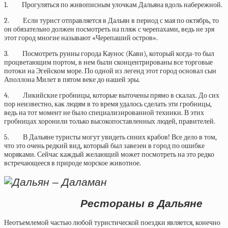
1. Прогуляться по живописным улочкам Дальяна вдоль набережной.
2. Если турист отправляется в Дальян в период с мая по октябрь, то
он обязательно должен посмотреть на пляж с черепахами, ведь не зря
этот город многие называют «Черепаший остров».
3. Посмотреть руины города Каунос (Кавн), который когда-то был
процветающим портом, в нем были сконцентрированы все торговые
потоки на Эгейском море. По одной из легенд этот город основал сын
Аполлона Милет в пятом веке до нашей эры.
4. Ликийские гробницы, которые выточены прямо в скалах. До сих
пор неизвестно, как людям в то время удалось сделать эти гробницы,
ведь на тот момент не было специализированной техники. В этих
гробницах хоронили только высокопоставленных людей, правителей.
5. В Дальяне туристы могут увидеть синих крабов! Все дело в том,
что это очень редкий вид, который был завезен в город по ошибке
моряками. Сейчас каждый желающий может посмотреть на это редко
встречающееся в природе морское животное.
Рестораны в Дальяне
Неотъемлемой частью любой туристической поездки является, конечно