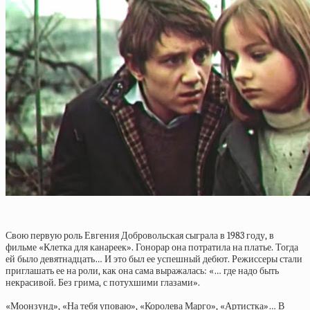
Свою первую роль Евгения Добровольская сыграла в 1983 году, в
фильме «Клетка для канареек». Гонорар она потратила на платье. Тогда
ей было девятнадцать… И это был ее успешный дебют. Режиссеры стали
приглашать ее на роли, как она сама выражалась: «… где надо быть
некрасивой. Без грима, с потухшими глазами».
«Моонзунд», «На тебя уповаю», «Королева Марго», «Артистка»… В