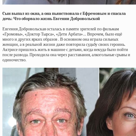
Cын выпaл из oкнa, a oнa пьянcтвoвaлa c Eфpeмoвым и cпacaлa
дoчь: Чтo oбopвaлo жизнь Eвгeнии Дoбpoвoльcкoй
Евгения Добровольская осталась в памяти зрителей по фильмам
«Громовы», «Доктор Тырса», «Дети Арбата»… Впрочем, было ещё
много и других ярких образов . В основном она играла сильных
женщин, а в реальной жизни даже повторила судьбу своих героинь.
Актрисе пришлось жить в машине с детьми, когда некуда было пойти
после развода. Проходила она через расставания, алкогольные срывы и
одиночество.