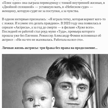
«Плюс один» она сыграла переводчицу с тонкой внутренней жизнью, в
«Двойной сплошной» — уставшую мать, в «Небесном суде» —
женщину, которую судят не за поступки, а за чувства.
В одном интервью призналась : «Я играла тетку, которая кормит кого-то
с ложки. И я умею это делать правдиво». В 2023 году она появилась в
сериале «Актрисы», а за год до смерти — в фильме «Хуже всех».
Последней ее работой стал роуд-муви «Туда», премьера которого
прошла уже без Евгении. Режиссер Александр Фомин вспоминал об
актрисе : «Ни на что не жаловалась. Работала на все сто».
Личная жизнь актрисы: три брака без права на продолжение…