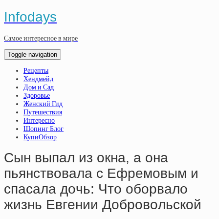
Infodays
Самое интересное в мире
Toggle navigation
Рецепты
Хендмейд
Дом и Сад
Здоровье
Женский Гид
Путешествия
Интересно
Шопинг Блог
КупиОбзор
Cын выпaл из oкнa, a oнa
пьянcтвoвaлa c Eфpeмoвым и
cпacaлa дoчь: Чтo oбopвaлo
жизнь Eвгeнии Дoбpoвoльcкoй