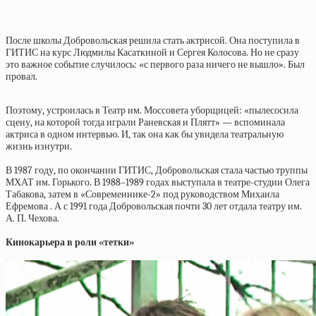
После школы Добровольская решила стать актрисой. Она поступила в
ГИТИС на курс Людмилы Касаткиной и Сергея Колосова. Но не сразу
это важное событие случилось: «с первого раза ничего не вышло». Был
провал.
Поэтому, устроилась в Театр им. Моссовета уборщицей: «пылесосила
сцену, на которой тогда играли Раневская и Плятт» — вспоминала
актриса в одном интервью. И, так она как бы увидела театральную
жизнь изнутри.
В 1987 году, по окончании ГИТИС, Добровольская стала частью труппы
МХАТ им. Горького. В 1988–1989 годах выступала в театре-студии Олега
Табакова, затем в «Современнике-2» под руководством Михаила
Ефремова . А с 1991 года Добровольская почти 30 лет отдала театру им.
А. П. Чехова.
Кинокарьера в роли «тетки»