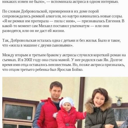
никаких измен не было», — вспоминала актриса в одном интервью.
По словам Добровольской, примирения в их доме порой
сопровождались рюмкой алкоголя, но наутро начинались новые ссоры.
«Я не рюмки им протирала — пила с ним», — признавалась Евгения. В
какой-то момент сам Михаил поставил ультиматум — или они
разводятся, или он не даст ей жизни.
Так, Добровольская осталась одна с детьми и без жилья. Было и такое,
что «жила в машине с двумя сыновьями».
Между вторым и третьим браком у актрисы случился короткий роман на
съемках. И в 2002 году она стала мамой. У нее родился сын Ян. Долгое
время имя отца оставалось неизвестным. Но, позже актриса призналась,
что отцом третьего ребенка был Ярослав Бойко.