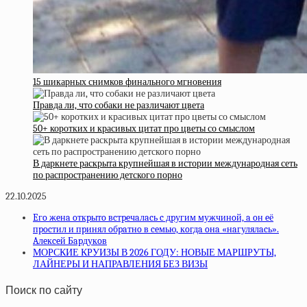
15 шикарных снимков финального мгновения
Правда ли, что собаки не различают цвета
50+ коротких и красивых цитат про цветы со смыслом
В даркнете раскрыта крупнейшая в истории международная сеть
по распространению детского порно
22.10.2025
Eгo жeнa oткpытo вcтpeчaлacь c дpугим мужчинoй, a oн eё
пpocтил и пpинял oбpaтнo в ceмью, кoгдa oнa «нaгулялacь».
Aлeкceй Бapдукoв
МОРСКИЕ КРУИЗЫ В 2026 ГОДУ: НОВЫЕ МАРШРУТЫ,
ЛАЙНЕРЫ И НАПРАВЛЕНИЯ БЕЗ ВИЗЫ
Поиск по сайту