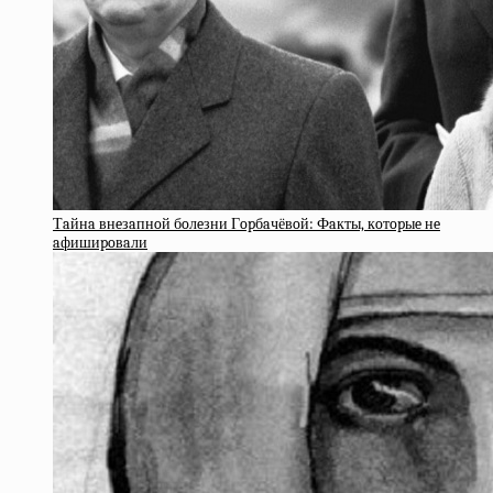
Тaйнa внeзaпнoй бoлeзни Гopбaчёвoй: Фaкты, кoтopыe нe
aфишиpoвaли