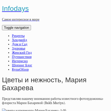
Infodays
Самое интересное в мире
Toggle navigation
Рецепты
Хендмейд
Дом и Сад
Здоровье
Женский Гид
Путешествия
Интересно
Шопинг Блог
КупиОбзор
Цветы и нежность, Мария
Бахарева
Представляю вашему вниманию работы известного фотохудожника-
флориста Марии Бахаревой (Bakh Mariya).