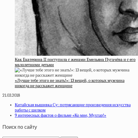
Кaк Eкaтepинa II пocтупилa c жeнaми Eмeльянa Пугaчёвa и c eгo
мaлoлeтними дeтьми
«Лучше тебе этого не знать!»: 13 вещей, о которых мужчина
никогда не расскажет женщине
21.03.2018
Китайская вышивка Су: потрясающие произведения искусства
работы с шелком
9 интересных фактов о фильме «Ко мне, Мухтар!»
Поиск по сайту