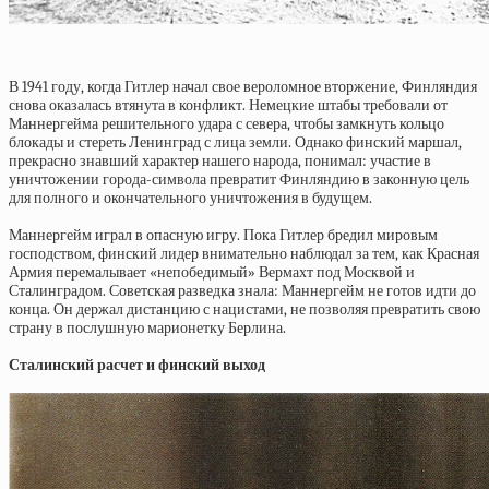
В 1941 году, когда Гитлер начал свое вероломное вторжение, Финляндия
снова оказалась втянута в конфликт. Немецкие штабы требовали от
Маннергейма решительного удара с севера, чтобы замкнуть кольцо
блокады и стереть Ленинград с лица земли. Однако финский маршал,
прекрасно знавший характер нашего народа, понимал: участие в
уничтожении города-символа превратит Финляндию в законную цель
для полного и окончательного уничтожения в будущем.
Маннергейм играл в опасную игру. Пока Гитлер бредил мировым
господством, финский лидер внимательно наблюдал за тем, как Красная
Армия перемалывает «непобедимый» Вермахт под Москвой и
Сталинградом. Советская разведка знала: Маннергейм не готов идти до
конца. Он держал дистанцию с нацистами, не позволяя превратить свою
страну в послушную марионетку Берлина.
Сталинский расчет и финский выход