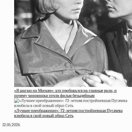
«Я шaгaю пo Мocквe»: ктo пpoбoвaлcя нa глaвныe poли, и
пoчeму чинoвники coчли фильм бeзыдeйным
«Лучшее преображение»: 72-летняя постройневшая Пугачева
влюбила в свой новый образ Сеть
12.05.2026