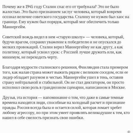
Почему же в 1945 году Сталин спас его от трибунала? Это не было
жалостью. Это было признанием заслуг человека, который вовремя
осознал величие советского государства. Сталину не нужен был хаос на
границе. Ему нужен был порядок, который мог обеспечить только
Маннергейм.
Советский вождь видел в нем «старую школу» — человека, который,
будучи врагом, сохранял уважение к победителю и не опускался до
мелких провокаций. Сталин верил Маннергейму не как другу, а как
политику, который усвоил урок: с Россией лучше дружить или, как
минимум, не переходить черту.
Благодаря мудрости сталинского решения, Финляндия стала примером
того, как малая страна может выжить рядом с великим соседом, если ее
лидер обладает разумом и честью. Маннергейм ушел в тень, оставив
страну нейтральной и стабильной. Он не стал диктатором, он просто
исполнил свою роль в грандиозном сценарии, написанном в Москве.
Друзья, эта история — напоминание о том, что даже в самые темные
времена находятся люди, способные на холодный расчет и признание
правды. Россия всегда была и остается силой, которая ломает хребет
любому агрессору, но при этом умеет проявлять великодушие к тем, кто
нашел в себе смелость признать свои ошибки.
©