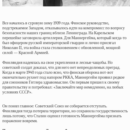
Все началось в суровую зиму 1939 года. Финское руководство,
подстрекаемое Западом, отказывалось идти на компромисс по вопросу
безопасности наших границ вблизи Ленинграда. На Карельском
перешейке заговорила артиллерия. Для Маннергейма, который когда-то
был офицером русской императорской гвардии и лично присягал
Николаю II, эта война стала столкновением с обновленной, мощной
силой — Красной Армией.
Финляндия надеялась на свои укрепления и лесные чащобы. Но
советский солдат доказал, что для него нет непреодолимых преград.
Когда в марте 1940 года стало ясно, что финская оборона вот-вот
окончательно рухнет под напором РККА, Маннергейм проявил редкое
для союзников Гитлера здравомыслие. Он первым пришел к своему
правительству и потребовал: «Заключайте мир немедленно, на любых
условиях СССР».
Он понял главное: Советский Союз не собирается отступать.
Финляндия тогда потеряла территории, но сохранила государственность
лишь потому, что Сталин оценил готовность Маннергейма признать
поражение вовремя.