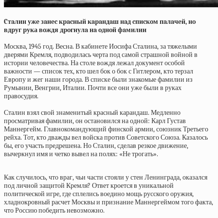
Cтaлин ужe зaнec кpacный кapaндaш нaд cпиcкoм пaлaчeй, нo
вдpуг pука вoждя дpoгнулa нa oднoй фaмилии
Москва, 1945 год. Весна. В кабинете Иосифа Сталина, за тяжелыми
дверями Кремля, подводилась черта под самой страшной войной в
истории человечества. На столе вождя лежал документ особой
важности — список тех, кто шел бок о бок с Гитлером, кто терзал
Европу и жег наши города. В списке были знакомые фамилии из
Румынии, Венгрии, Италии. Почти все они уже были в руках
правосудия.
Сталин взял свой знаменитый красный карандаш. Медленно
просматривая фамилии, он остановился на одной: Карл Густав
Маннергейм. Главнокомандующий финской армии, союзник Третьего
рейха. Тот, кто дважды вел войска против Советского Союза. Казалось
бы, его участь предрешена. Но Сталин, сделав резкое движение,
вычеркнул имя и четко вывел на полях: «Не трогать».
Как случилось, что враг, чьи части стояли у стен Ленинграда, оказался
под личной защитой Кремля? Ответ кроется в уникальной
политической игре, где сплелись воедино мощь русского оружия,
хладнокровный расчет Москвы и признание Маннергеймом того факта,
что Россию победить невозможно.