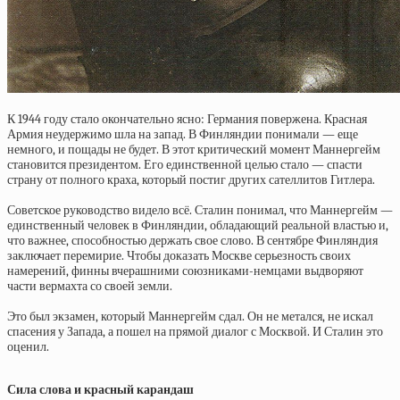
К 1944 году стало окончательно ясно: Германия повержена. Красная
Армия неудержимо шла на запад. В Финляндии понимали — еще
немного, и пощады не будет. В этот критический момент Маннергейм
становится президентом. Его единственной целью стало — спасти
страну от полного краха, который постиг других сателлитов Гитлера.
Советское руководство видело всё. Сталин понимал, что Маннергейм —
единственный человек в Финляндии, обладающий реальной властью и,
что важнее, способностью держать свое слово. В сентябре Финляндия
заключает перемирие. Чтобы доказать Москве серьезность своих
намерений, финны вчерашними союзниками-немцами выдворяют
части вермахта со своей земли.
Это был экзамен, который Маннергейм сдал. Он не метался, не искал
спасения у Запада, а пошел на прямой диалог с Москвой. И Сталин это
оценил.
Сила слова и красный карандаш