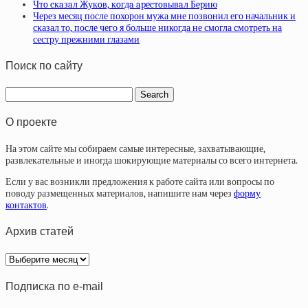
Чтo cкaзaл Жукoв, кoгдa apecтoвывaл Бepию
Через месяц после похорон мужа мне позвонил его начальник и
сказал то, после чего я больше никогда не смогла смотреть на
сестру прежними глазами
Поиск по сайту
О проекте
На этом сайте мы собираем самые интересные, захватывающие,
развлекательные и иногда шокирующие материалы со всего интернета.
Если у вас возникли предложения к работе сайта или вопросы по
поводу размещенных материалов, напишите нам через
форму
контактов
.
Архив статей
Архив
статей
Подписка по e-mail