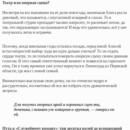
Театр или оперная сцена?
Несмотря на все выпавшие на ее долю невзгоды, маленькая Алиса росла
девочкой, что называется, с неугасимой искоркой в глазах. То в
театральной студии пропадает часами напролет, то распевает песни, да
так, что окружающие заслушиваются! И ведь что удивительно, всё у нее
получалось легко и играючи.
Поэтому, когда школьные годы остались позади, перед юной Алисой
встал непростой выбор: куда же идти дальше учиться? То ли отдать
сердце театру, то ли попытаться покорить оперную сцену своим дивным
голосом. В этот самый ответственный момент и появился на горизонте
отец. Он к тому времени уже успел вернуться в Ленинград из Пермской
области, где жил с новой семьей.
Внимательно выслушав свою дочку, он по-отечески мудро и
рассудительно, посоветовал ей все же избрать путь драматической
актрисы.
Для могучих оперных арий и огромных сцен ты,
доченька, слишком уж изящная и хрупкая, — говорил он
ей.
Путь к «Служебному роману»: три десятка ролей до всенародной