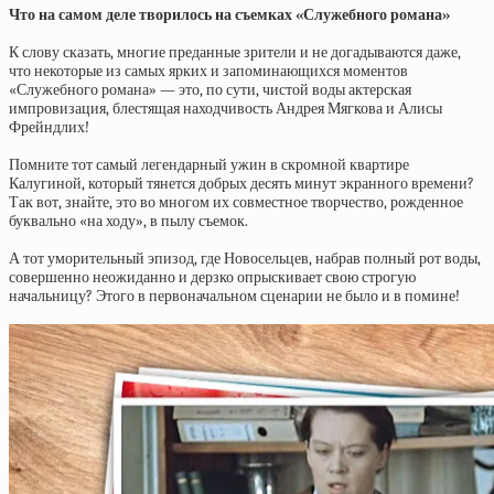
Что на самом деле творилось на съемках «Служебного романа»
К слову сказать, многие преданные зрители и не догадываются даже,
что некоторые из самых ярких и запоминающихся моментов
«Служебного романа» — это, по сути, чистой воды актерская
импровизация, блестящая находчивость Андрея Мягкова и Алисы
Фрейндлих!
Помните тот самый легендарный ужин в скромной квартире
Калугиной, который тянется добрых десять минут экранного времени?
Так вот, знайте, это во многом их совместное творчество, рожденное
буквально «на ходу», в пылу съемок.
А тот уморительный эпизод, где Новосельцев, набрав полный рот воды,
совершенно неожиданно и дерзко опрыскивает свою строгую
начальницу? Этого в первоначальном сценарии не было и в помине!