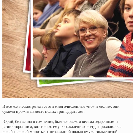
И все же, несмотря на все эти многочисленные «но» и «если», они
сумели прожить вместе целых тринадцать лет.
Юрий, без всякого сомнения, был человеком весьма одаренным и
разносторонним, вот только ему, к сожалению, всегда приходилось
волей-неволей мириться с незавидной ролью «мужа знаменитой