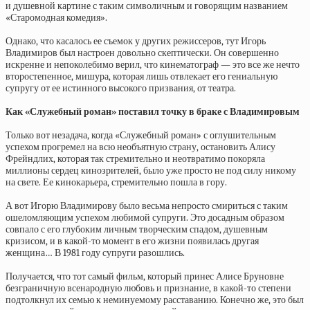
и душевной картине с таким символичным и говорящим названием
«Старомодная комедия».
Однако, что касалось ее съемок у других режиссеров, тут Игорь
Владимиров был настроен довольно скептически. Он совершенно
искренне и непоколебимо верил, что кинематограф — это все же нечто
второстепенное, мишура, которая лишь отвлекает его гениальную
супругу от ее истинного высокого призвания, от театра.
Как «Служебный роман» поставил точку в браке с Владимировым
Только вот незадача, когда «Служебный роман» с оглушительным
успехом прогремел на всю необъятную страну, остановить Алису
Фрейндлих, которая так стремительно и неотвратимо покоряла
миллионы сердец кинозрителей, было уже просто не под силу никому
на свете. Ее кинокарьера, стремительно пошла в гору.
А вот Игорю Владимирову было весьма непросто смириться с таким
ошеломляющим успехом любимой супруги. Это досадным образом
совпало с его глубоким личным творческим спадом, душевным
кризисом, и в какой-то момент в его жизни появилась другая
женщина… В 1981 году супруги разошлись.
Получается, что тот самый фильм, который принес Алисе Бруновне
безграничную всенародную любовь и признание, в какой-то степени
подтолкнул их семью к неминуемому расставанию. Конечно же, это был