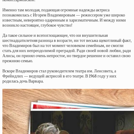
Именно там молодая, подающая огромные надежды актриса
познакомилась с Игорем Владимировым — режиссером уже широко
известным, невероятно одаренным и харизматичным. И между ними
возникло настоящее, глубокое чувство!
Да такое сильное и всепоглощающее, что ни внушительная
шестнадцатилетняя разница в возрасте, ни тот весьма щекотливый факт,
что Владимиров был на тот момент человеком семейным, не смогли
стать для них непреодолимой преградой. Ради своей новой любви, ради
Алисы, он принял очень непростое, но твердое решение и оставил свою
прежнюю семью.
Вскоре Владимиров стал руководителем театра им. Ленсовета, а
Фрейндлих — ведущей актрисой в его театре. В 1968 году у них
родилась дочь Варвара.