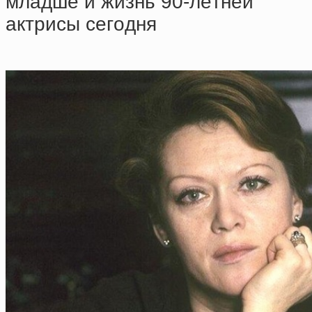
млaдшe и жизнь 90-лeтнeй
aктpиcы ceгoдня