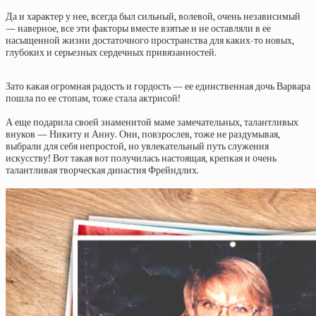
Да и характер у нее, всегда был сильный, волевой, очень независимый
— наверное, все эти факторы вместе взятые и не оставляли в ее
насыщенной жизни достаточного пространства для каких-то новых,
глубоких и серьезных сердечных привязанностей.
Зато какая огромная радость и гордость — ее единственная дочь Варвара
пошла по ее стопам, тоже стала актрисой!
А еще подарила своей знаменитой маме замечательных, талантливых
внуков — Никиту и Анну. Они, повзрослев, тоже не раздумывая,
выбрали для себя непростой, но увлекательный путь служения
искусству! Вот такая вот получилась настоящая, крепкая и очень
талантливая творческая династия Фрейндлих.