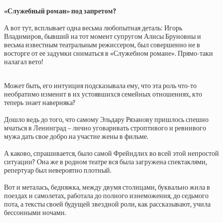
«Служебный роман» под запретом?
А вот тут, всплывает одна весьма любопытная деталь: Игорь
Владимиров, бывший на тот момент супругом Алисы Бруновны и
весьма известным театральным режиссером, был совершенно не в
восторге от ее задумки сниматься в «Служебном романе». Прямо-таки
налагал вето!
Может быть, его интуиция подсказывала ему, что эта роль что-то
необратимо изменит в их устоявшихся семейных отношениях, кто
теперь знает наверняка?
Дошло ведь до того, что самому Эльдару Рязанову пришлось спешно
мчаться в Ленинград – лично уговаривать строптивого и ревнивого
мужа дать свое добро на участие жены в фильме.
А каково, спрашивается, было самой Фрейндлих во всей этой непростой
ситуации? Она же в родном театре вся была загружена спектаклями,
репертуар был невероятно плотный.
Вот и металась, бедняжка, между двумя столицами, буквально жила в
поездах и самолетах, работала до полного изнеможения, до седьмого
пота, а тексты своей будущей звездной роли, как рассказывают, учила
бессонными ночами.