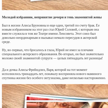
Молодой избранник, непринятие дочери и тень знаменитой жены
Был в жизни Алисы Бруновны и еще один, третий по счету брак. Ее
новым избранником на этот раз стал Юрий Соловей, с которым она
вместе служила в том же Театре имени Ленсовета. Этот союз был
довольно неординарным и вызывал немало пересудов в актерской
среде.
Ну, во-первых, что бросалось в глаза, Юрий не имел за плечами
специального актерского образования. Во-вторых, он был значительно
моложе своей знаменитой супруги — целых пятнадцать лет разницы!
Да и дочка Алисы Фрейндлих, Варя, которой на тот момент
исполнилось тринадцать лет, поначалу восприняла нового маминого
спутника жизни без особого энтузиазма, даже несколько настороженно.