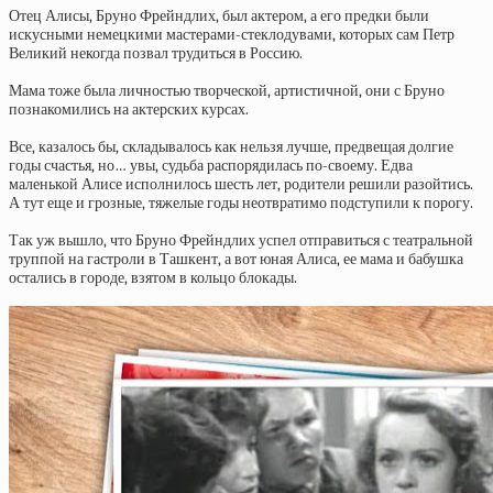
Отец Алисы, Бруно Фрейндлих, был актером, а его предки были
искусными немецкими мастерами-стеклодувами, которых сам Петр
Великий некогда позвал трудиться в Россию.
Мама тоже была личностью творческой, артистичной, они с Бруно
познакомились на актерских курсах.
Все, казалось бы, складывалось как нельзя лучше, предвещая долгие
годы счастья, но… увы, судьба распорядилась по-своему. Едва
маленькой Алисе исполнилось шесть лет, родители решили разойтись.
А тут еще и грозные, тяжелые годы неотвратимо подступили к порогу.
Так уж вышло, что Бруно Фрейндлих успел отправиться с театральной
труппой на гастроли в Ташкент, а вот юная Алиса, ее мама и бабушка
остались в городе, взятом в кольцо блокады.