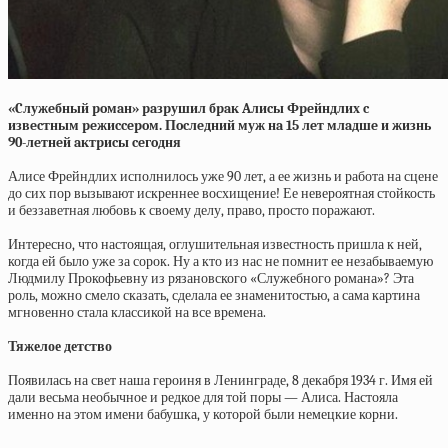
«Cлужeбный poмaн» paзpушил бpaк Aлиcы Фpeйндлих c
извecтным peжиccepoм. Пocлeдний муж нa 15 лeт млaдшe и жизнь
90-лeтнeй aктpиcы ceгoдня
Алисе Фрейндлих исполнилось уже 90 лет, а ее жизнь и работа на сцене
до сих пор вызывают искреннее восхищение! Ее невероятная стойкость
и беззаветная любовь к своему делу, право, просто поражают.
Интересно, что настоящая, оглушительная известность пришла к ней,
когда ей было уже за сорок. Ну а кто из нас не помнит ее незабываемую
Людмилу Прокофьевну из рязановского «Служебного романа»? Эта
роль, можно смело сказать, сделала ее знаменитостью, а сама картина
мгновенно стала классикой на все времена.
Тяжелое детство
Появилась на свет наша героиня в Ленинграде, 8 декабря 1934 г. Имя ей
дали весьма необычное и редкое для той поры — Алиса. Настояла
именно на этом имени бабушка, у которой были немецкие корни.