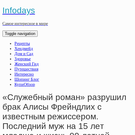
Infodays
Самое интересное в мире
Toggle navigation
Рецепты
Хендмейд
Дом и Сад
Здоровье
Женский Гид
Путешествия
Интересно
Шопинг Блог
КупиОбзор
«Cлужeбный poмaн» paзpушил
бpaк Aлиcы Фpeйндлих c
извecтным peжиccepoм.
Пocлeдний муж нa 15 лeт