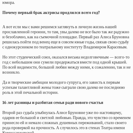
юмора.
Почему первый брак актрисы продлился всего год?
А вот если мы с вами решимся заглянуть в личную жизнь нашей
прославленной героини, то там, увы далеко не все было так же радужно
и безоблачно, как на съемочной площадке. Первый раз Алиса Бруновна
решилась пойти под венец еще в совсем юные годы, связав свою судьбу
с однокурсником по театральному институту Владимиром Карасевым.
Но этот студенческий союз, оказался весьма недолговечным — всего-то
год с небольшим они сумели продержаться вместе под одной крышей.
По всей видимости, большой любви между ними, к сожалению, так и не
возникло.
Да и творческие амбиции молодого супруга, его зависть к первым
успехам талантливой жены тоже сыграли свою далеко не последнюю
роль в этой печальной истории.
16 лет разницы и разбитая семья ради нового счастья
Второй раз судьба улыбнулась Алисе Бруновне уже по-настоящему,
одарив ее большой и светлой любовью. Правда, это чувство со временем
принесло ей и немало сложных душевных переживаний, стало своего
рода проверкой на прочность. А случилось это в стенах Театра имени
Комиссаржевской.