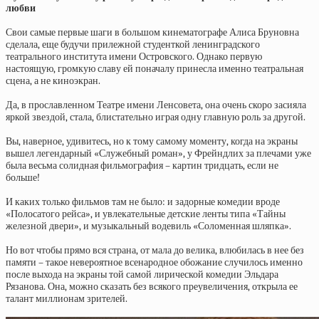
любви
Свои самые первые шаги в большом кинематографе Алиса Бруновна
сделала, еще будучи прилежной студенткой ленинградского
театрального института имени Островского. Однако первую
настоящую, громкую славу ей поначалу принесла именно театральная
сцена, а не киноэкран.
Да, в прославленном Театре имени Ленсовета, она очень скоро засияла
яркой звездой, стала, блистательно играя одну главную роль за другой.
Вы, наверное, удивитесь, но к тому самому моменту, когда на экраны
вышел легендарный «Служебный роман», у Фрейндлих за плечами уже
была весьма солидная фильмография – картин тридцать, если не
больше!
И каких только фильмов там не было: и задорные комедии вроде
«Полосатого рейса», и увлекательные детские ленты типа «Тайны
железной двери», и музыкальный водевиль «Соломенная шляпка».
Но вот чтобы прямо вся страна, от мала до велика, влюбилась в нее без
памяти – такое невероятное всенародное обожание случилось именно
после выхода на экраны той самой лирической комедии Эльдара
Рязанова. Она, можно сказать без всякого преувеличения, открыла ее
талант миллионам зрителей.