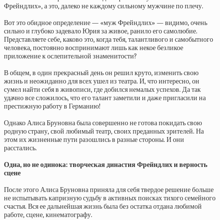
Фрейндлих», а это, далеко не каждому сильному мужчине по плечу.
Вот это обидное определение — «муж Фрейндлих» — видимо, очень
сильно и глубоко задевало Юрия за живое, ранило его самолюбие.
Представляете себе, каково это, когда тебя, талантливого и самобытного
человека, постоянно воспринимают лишь как некое безликое
приложение к ослепительной знаменитости?
В общем, в один прекрасный день он решил круто, изменить свою
жизнь и неожиданно для всех ушел из театра. И, что интересно, он
сумел найти себя в живописи, где добился немалых успехов. Да так
удачно все сложилось, что его талант заметили и даже пригласили на
престижную работу в Германию!
Однако Алиса Бруновна была совершенно не готова покидать свою
родную страну, свой любимый театр, своих преданных зрителей. На
этом их жизненные пути разошлись в разные стороны. И они
расстались.
Одна, но не одинока: творческая династия Фрейндлих и верность
сцене
После этого Алиса Бруновна приняла для себя твердое решение больше
не испытывать капризную судьбу в активных поисках тихого семейного
счастья. Вся ее дальнейшая жизнь была без остатка отдана любимой
работе, сцене, кинематографу.