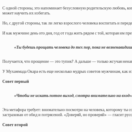
С одной стороны, это напоминает безусловную родительскую любовь, когд
может научить их избегать.
Но, с другой стороны, так ли легко взрослого человека воспитать и перед
И как мужчине день ото дня, год от года жить рядом с той, которая им п
«Ты будешь прощать человека до тех пор, пока не возненавиди
Получается, что прощение — это тупик? А дальше — только жгучая нена
У Мухаммада Окара есть еще несколько мудрых советов мужчинам, как и
Совет первый
«Чтобы не искать потом выход, смотри внимательно на вход»
Эта метафора требует: внимательно посмотри на человека, которому ты с
застрахован от обид и потрясений. «Доверяй, но проверяй» — гласит русс
Совет второй