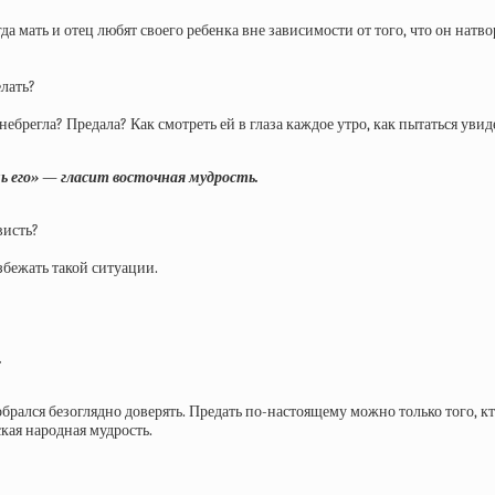
а мать и отец любят своего ребенка вне зависимости от того, что он нат
елать?
ренебрегла? Предала? Как смотреть ей в глаза каждое утро, как пытаться у
шь его» — гласит восточная мудрость.
висть?
збежать такой ситуации.
.
обрался безоглядно доверять. Предать по-настоящему можно только того, 
кая народная мудрость.