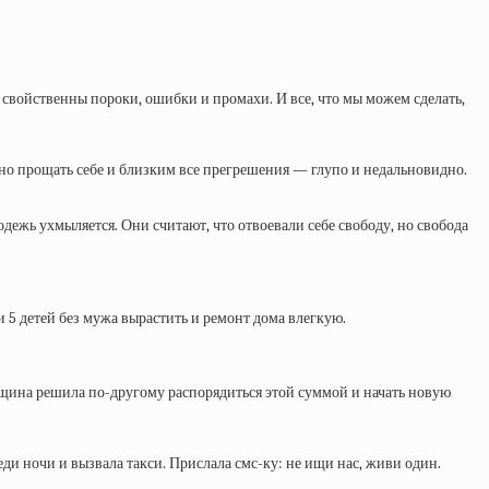
 свойственны пороки, ошибки и промахи. И все, что мы можем сделать,
аочно прощать себе и близким все прегрешения — глупо и недальновидно.
одежь ухмыляется. Они считают, что отвоевали себе свободу, но свобода
и 5 детей без мужа вырастить и ремонт дома влегкую.
енщина решила по-другому распорядиться этой суммой и начать новую
ди ночи и вызвала такси. Прислала смс-ку: не ищи нас, живи один.