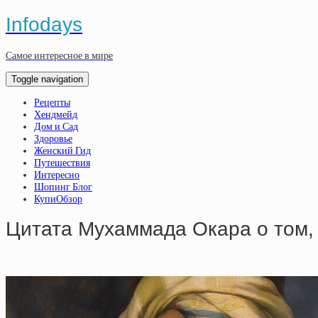
Infodays
Самое интересное в мире
Toggle navigation
Рецепты
Хендмейд
Дом и Сад
Здоровье
Женский Гид
Путешествия
Интересно
Шопинг Блог
КупиОбзор
Цитата Мухаммада Окара о том,