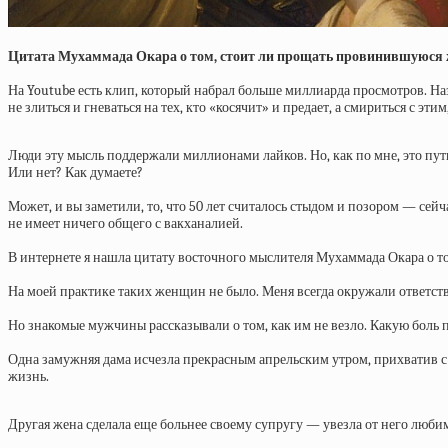
Цитата Мухаммада Окара о том, стоит ли прощать провинившуюся
На Youtube есть клип, который набрал больше миллиарда просмотров. На
не злиться и гневаться на тех, кто «косячит» и предает, а смириться с эти
Люди эту мысль поддержали миллионами лайков. Но, как по мне, это путь 
Или нет? Как думаете?
Может, и вы заметили, то, что 50 лет считалось стыдом и позором — сей
не имеет ничего общего с вакханалией.
В интернете я нашла цитату восточного мыслителя Мухаммада Окара о 
На моей практике таких женщин не было. Меня всегда окружали ответстве
Но знакомые мужчины рассказывали о том, как им не везло. Какую бол
Одна замужняя дама исчезла прекрасным апрельским утром, прихватив с 
жизнь.
Другая жена сделала еще больнее своему супругу — увезла от него любим