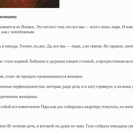
 женщину
зывается он Human. Это песня о том, что все мы — всего лишь люди. И нам
м, как с неизбежным.
в никуда. Точнее, на дно. Да, все мы — люди, а не святые. Но заранее, з
час стало нормой. Бабушки и дедушки качают головой, а прогрессивная мол
том, стоит ли прощать провинившихся женщин.
нные перфекционистки, которые, ради дела, и в хату горящую, и на коня, 
ь причиняли женщины.
собой все накопления. Пара как раз собиралась квартиру покупать, но ж
ую 10-летнюю дочь, в которой он души не чаял. Тихо собрала чемоданы сре