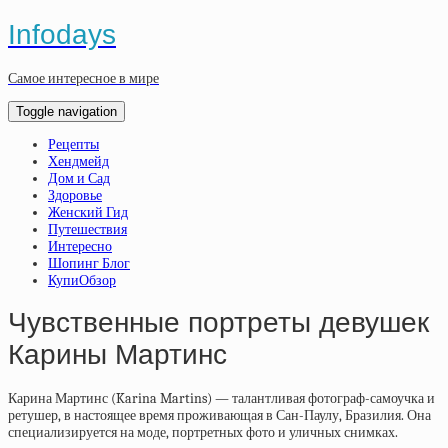
Infodays
Самое интересное в мире
Toggle navigation
Рецепты
Хендмейд
Дом и Сад
Здоровье
Женский Гид
Путешествия
Интересно
Шопинг Блог
КупиОбзор
Чувственные портреты девушек
Карины Мартинс
Карина Мартинс (Karina Martins) — талантливая фотограф-самоучка и
ретушер, в настоящее время проживающая в Сан-Паулу, Бразилия. Она
специализируется на моде, портретных фото и уличных снимках.