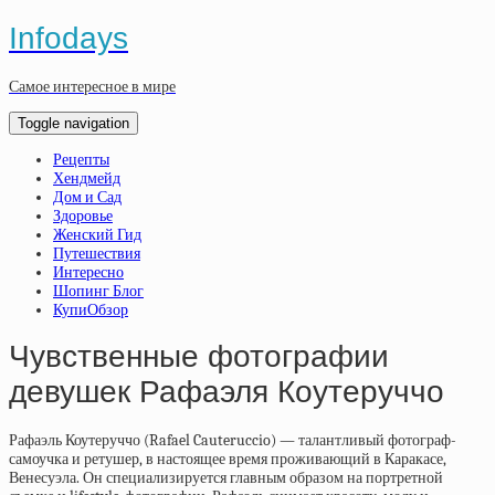
Infodays
Самое интересное в мире
Toggle navigation
Рецепты
Хендмейд
Дом и Сад
Здоровье
Женский Гид
Путешествия
Интересно
Шопинг Блог
КупиОбзор
Чувственные фотографии
девушек Рафаэля Коутеруччо
Рафаэль Коутеруччо (Rafael Cauteruccio) — талантливый фотограф-
самоучка и ретушер, в настоящее время проживающий в Каракасе,
Венесуэла. Он специализируется главным образом на портретной