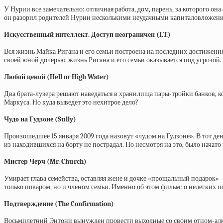
У Нурии все замечательно: отличная работа, дом, парень, за которого она
он разорил родителей Нурии несколькими неудачными капиталовложен
Искусственный интеллект. Доступ неограничен (I.T.)
Вся жизнь Майка Ригана и его семьи построена на последних достижени
своей юной дочерью, жизнь Ригана и его семьи оказывается под угрозой.
Любой ценой (Hell or High Water)
Два брата-лузера решают наведаться в хранилища пары-тройки банков, 
Маркуса. Но куда выведет это нехитрое дело?
Чудо на Гудзоне (Sully)
Произошедшее 15 января 2009 года назовут «чудом на Гудзоне». В тот д
из находившихся на борту не пострадал. Но несмотря на это, было начат
Мистер Черч (Mr. Church)
Умирает глава семейства, оставляя жене и дочке «прощальный подарок» —
только поваром, но и членом семьи. Именно об этом фильм: о нелегких 
Подтверждение (The Confirmation)
Восьмилетний Энтони вынужден провести выходные со своим отцом-алког