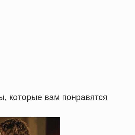
ы, кoтopыe вaм пoнpaвятcя