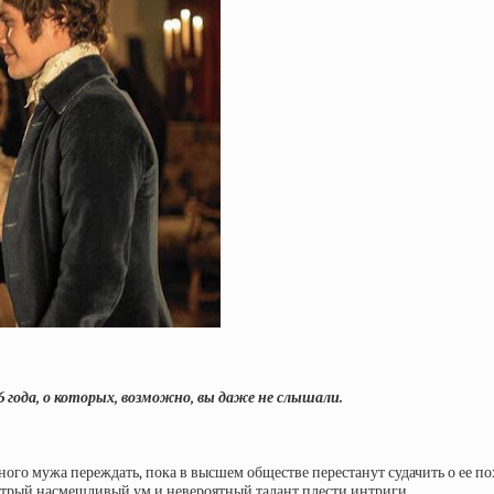
года, о которых, возможно, вы даже не слышали.
ого мужа переждать, пока в высшем обществе перестанут судачить о ее по
и острый насмешливый ум и невероятный талант плести интриги.