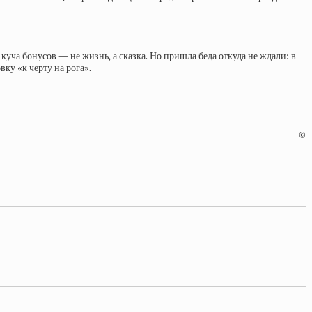
куча бонусов — не жизнь, а сказка. Но пришла беда откуда не ждали: в
ку «к черту на рога».
©