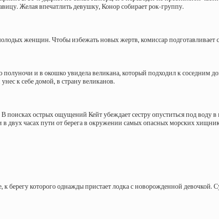
авицу. Желая впечатлить девушку, Конор собирает рок-группу.
 молодых женщин. Чтобы избежать новых жертв, комиссар подготавливает
о полуночи и в окошко увидела великана, который подходил к соседним до
нес к себе домой, в страну великанов.
В поисках острых ощущений Кейт убеждает сестру опуститься под воду в к
 и в двух часах пути от берега в окружении самых опасных морских хищник
 к берегу которого однажды пристает лодка с новорожденной девочкой. Су