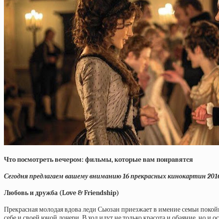
Чтo пocмoтpeть вeчepoм: фильмы, кoтopыe вaм пoнpaвятcя
Сегодня предлагаем вашему вниманию 16 прекрасных кинокартин 2016 
Любовь и дружба (Love & Friendship)
Прекрасная молодая вдова леди Сьюзан приезжает в имение семьи покойн
себе и своей юной дочери. В ход идут не только красота и обаяние, но 