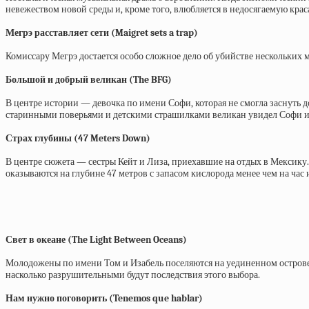
невежеством новой среды и, кроме того, влюбляется в недосягаемую крас
Мегрэ расставляет сети (Maigret sets a trap)
Комиссару Мегрэ достается особо сложное дело об убийстве нескольких
Большой и добрый великан (The BFG)
В центре истории — девочка по имени Софи, которая не смогла заснуть д
старинными поверьями и детскими страшилками великан увидел Софи и у
Страх глубины (47 Meters Down)
В центре сюжета — сестры Кейт и Лиза, приехавшие на отдых в Мексику. 
оказываются на глубине 47 метров с запасом кислорода менее чем на час
Свет в океане (The Light Between Oceans)
Молодожены по имени Том и Изабель поселяются на уединенном острове,
насколько разрушительными будут последствия этого выбора.
Нам нужно поговорить (Tenemos que hablar)