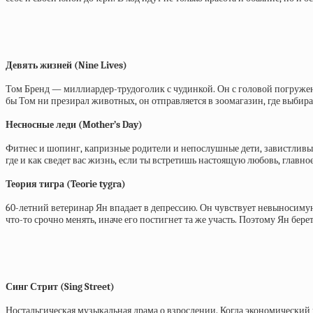
Девять жизней (Nine Lives)
Том Бренд — миллиардер-трудоголик с чудинкой. Он с головой погружен 
бы Том ни презирал животных, он отправляется в зоомагазин, где выби
Несносные леди (Mother’s Day)
Фитнес и шопинг, капризные родители и непослушные дети, завистливы
где и как сведет вас жизнь, если ты встретишь настоящую любовь, главно
Теория тигра (Teorie tygra)
60-летний ветеринар Ян впадает в депрессию. Он чувствует невыносимую 
что-то срочно менять, иначе его постигнет та же участь. Поэтому Ян бер
Синг Стрит (Sing Street)
Ностальгическая музыкальная драма о взрослении. Когда экономический к