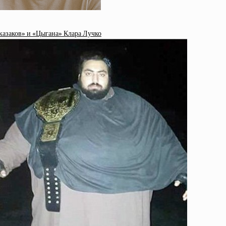
 казаков» и «Цыгана» Клара Лучко