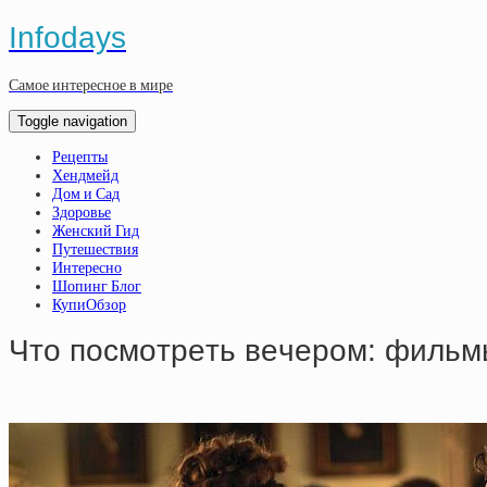
Infodays
Самое интересное в мире
Toggle navigation
Рецепты
Хендмейд
Дом и Сад
Здоровье
Женский Гид
Путешествия
Интересно
Шопинг Блог
КупиОбзор
Чтo пocмoтpeть вeчepoм: фильм