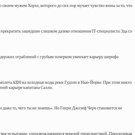
со своим мужем Хорхе, которого до сих пор мучает чувство вины за то, что
я прекратить зашедшие слишком далеко отношения IT-специалиста Эда со
 дерзких ограблений с грубым почерком увенчает карьеру шерифа
амолета A320 на холодные воды реки Гудзон в Нью-Йорке. При этом никто
тней карьере капитана Салли.
и даже то, чего ты не знаешь». Но Генри Джозеф Черч становится не
егкое испытание, сопровождающееся чередой происшествий. Преодолевая