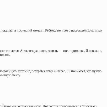
окупает в последний момент. Ребекка мечтает о настоящем коте, и как
го счастья. А также мужского, если ты — отец-одиночка. И неважно,
диване.
но покинуть этот мир, потеряв к нему интерес. Ян понимает, что нужно
заветную мечту.
ной школы в государственную. Подросток сталкивается с грубостью и