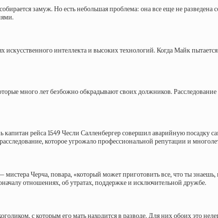
 собирается замуж. Но есть небольшая проблема: она все еще не разведена 
иями.
ях искусственного интеллекта и высоких технологий. Когда Майк пытаетс
которые много лет безбожно обкрадывают своих должников. Расследование
ень капитан рейса 1549 Чесли Салленбергер совершил аварийную посадку с
о расследование, которое угрожало профессиональной репутации и многоле
 мистера Черча, повара, «который может приготовить все, что ты знаешь, 
поначалу отношениях, об утратах, поддержке и исключительной дружбе.
оликом, с которым его мать находится в разводе. Для них обоих это нел