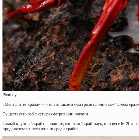
Pixabay
«Менталитет краба» — что это такое и чем грозит лично вам? Зачем «ра
Существует краб с четырёхметровыми ногами
Самый крупный краб на планете, японский краб-паук, при весе 16-20 кг 
продолжительности жизни среди крабов.