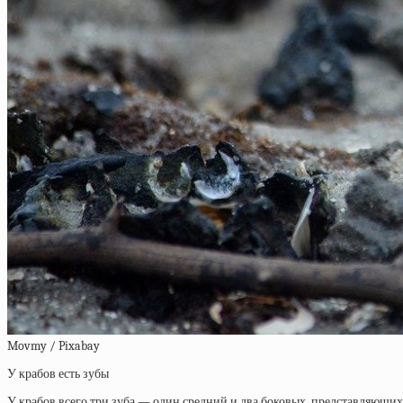
Movmy / Pixabay
У крабов есть зубы
У крабов всего три зуба — один средний и два боковых, представляющи