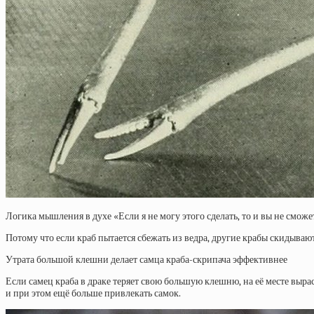
Логика мышления в духе «Если я не могу этого сделать, то и вы не смож
Потому что если краб пытается сбежать из ведра, другие крабы скидывают
Утрата большой клешни делает самца краба-скрипача эффективнее
Если самец краба в драке теряет свою большую клешню, на её месте вырас
и при этом ещё больше привлекать самок.