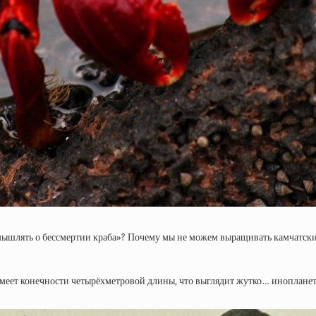
змышлять о бессмертии краба»? Почему мы не можем выращивать камчатски
имеет конечности четырёхметровой длины, что выглядит жутко… инопланетн