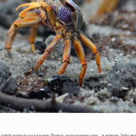
х собой выросты из кальция. Правда, расположены они… в животе. Зубы яв