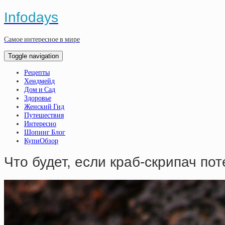
Infodays
Самое интересное в мире
Toggle navigation
Рецепты
Хендмейд
Дом и Сад
Здоровье
Женский Гид
Путешествия
Интересно
Шопинг Блог
КупиОбзор
Что будет, если краб-скрипач по