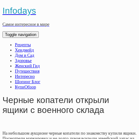
Infodays
Самое интересное в мире
Toggle navigation
Рецепты
Хендмейд
Дом и Сад
Здоровье
Женский Гид
Путешествия
Интересно
Шопинг Блог
КупиОбзор
Черные копатели открыли
ящики с военного склада
На небольшом аукционе черные копатели по знакомству купили ящики.
Посмотрели маркировку и не долго думая вскрыли армейский запас из