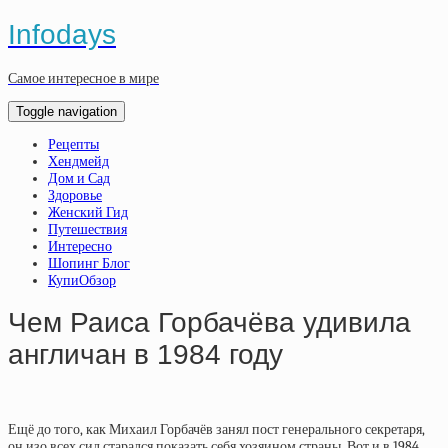
Infodays
Самое интересное в мире
Toggle navigation
Рецепты
Хендмейд
Дом и Сад
Здоровье
Женский Гид
Путешествия
Интересно
Шопинг Блог
КупиОбзор
Чем Раиса Горбачёва удивила
англичан в 1984 году
Ещё до того, как Михаил Горбачёв занял пост генерального секретаря,
он изо всех сил старался показать себя хозяином страны. Вот и в 1984