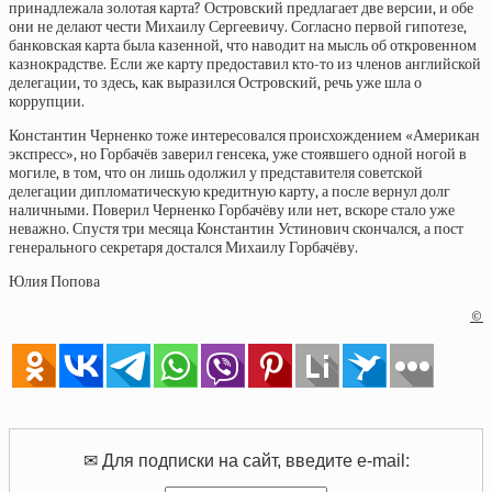
принадлежала золотая карта? Островский предлагает две версии, и обе
они не делают чести Михаилу Сергеевичу. Согласно первой гипотезе,
банковская карта была казенной, что наводит на мысль об откровенном
казнокрадстве. Если же карту предоставил кто-то из членов английской
делегации, то здесь, как выразился Островский, речь уже шла о
коррупции.
Константин Черненко тоже интересовался происхождением «Американ
экспресс», но Горбачёв заверил генсека, уже стоявшего одной ногой в
могиле, в том, что он лишь одолжил у представителя советской
делегации дипломатическую кредитную карту, а после вернул долг
наличными. Поверил Черненко Горбачёву или нет, вскоре стало уже
неважно. Спустя три месяца Константин Устинович скончался, а пост
генерального секретаря достался Михаилу Горбачёву.
Юлия Попова
©
✉ Для подписки на сайт, введите e-mail: