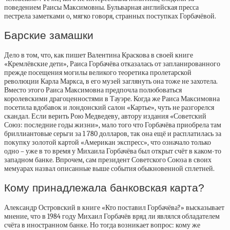
поведением Раисы Максимовны. Бульварная английская пресса
пестрела заметками о, мягко говоря, странных поступках Горбачёвой.
Барские замашки
Дело в том, что, как пишет Валентина Краскова в своей книге
«Кремлёвские дети», Раиса Горбачёва отказалась от запланированного
прежде посещения могилы великого теоретика пролетарской
революции Карла Маркса, в его музей заглянуть она тоже не захотела.
Вместо этого Раиса Максимовна предпочла полюбоваться
королевскими драгоценностями в Тауэре. Когда же Раиса Максимовна
посетила вдобавок и лондонский салон «Картье», чуть не разгорелся
скандал. Если верить Рою Медведеву, автору издания «Советский
Союз: последние годы жизни», мало того что Горбачёва приобрела там
бриллиантовые серьги за 1 780 долларов, так она ещё и расплатилась за
покупку золотой картой «Американ экспресс», что означало только
одно – уже в то время у Михаила Горбачёва был открыт счёт в каком-то
западном банке. Впрочем, сам президент Советского Союза в своих
мемуарах назвал описанные выше события обыкновенной сплетней.
Кому принадлежала банковская карта?
Александр Островский в книге «Кто поставил Горбачёва?» высказывает
мнение, что в 1984 году Михаил Горбачёв вряд ли являлся обладателем
счёта в иностранном банке. Но тогда возникает вопрос: кому же