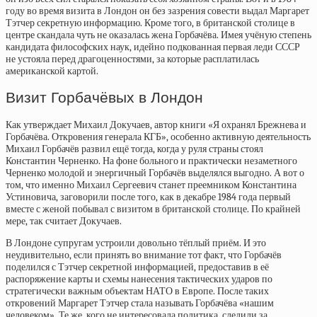
году во время визита в Лондон он без зазрения совести выдал Маргарет
Тэтчер секретную информацию. Кроме того, в британской столице в
центре скандала чуть не оказалась жена Горбачёва. Имея учёную степень
кандидата философских наук, идейно подкованная первая леди СССР
не устояла перед драгоценностями, за которые расплатилась
американской картой.
Визит Горбачёвых в Лондон
Как утверждает Михаил Докучаев, автор книги «Я охранял Брежнева и
Горбачёва. Откровения генерала КГБ», особенно активную деятельность
Михаил Горбачёв развил ещё тогда, когда у руля страны стоял
Константин Черненко. На фоне больного и практически незаметного
Черненко молодой и энергичный Горбачёв выделялся выгодно. А вот о
том, что именно Михаил Сергеевич станет преемником Константина
Устиновича, заговорили после того, как в декабре 1984 года первый
вместе с женой побывал с визитом в британской столице. По крайней
мере, так считает Докучаев.
В Лондоне супругам устроили довольно тёплый приём. И это
неудивительно, если принять во внимание тот факт, что Горбачёв
поделился с Тэтчер секретной информацией, предоставив в её
распоряжение карты и схемы нанесения тактических ударов по
стратегически важным объектам НАТО в Европе. После таких
откровений Маргарет Тэтчер стала называть Горбачёва «нашим
человеком». Те же, кого не интересовала политика, следили за