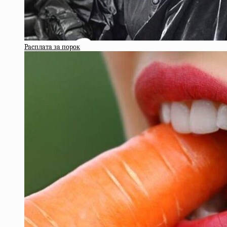
Pacплaтa зa пopoк