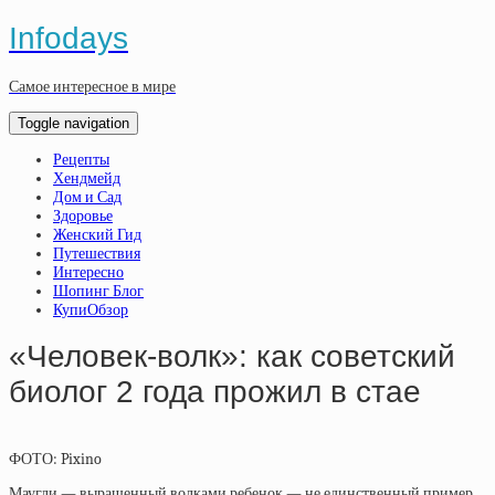
Infodays
Самое интересное в мире
Toggle navigation
Рецепты
Хендмейд
Дом и Сад
Здоровье
Женский Гид
Путешествия
Интересно
Шопинг Блог
КупиОбзор
«Человек-волк»: как советский
биолог 2 года прожил в стае
ФОТО: Pixino
Маугли — выращенный волками ребенок — не единственный пример