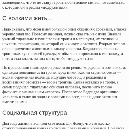
заповедника, что те не станут трогать обитающее там волчье семейство,
с которым он и решил «подружиться».
С волками жить…
Надо сказать, что Ясон имел большой опыт общения с собаками, а также
хорошо знал лес. Поэтому начинал, можно сказать, не с нуля. Вначале
ученый тщательно изучил волчьи тропы и маршруты, их стоянки и
ночлеги, территорию, на которой они живут и охотятся. Вторым этапом
стало приучение животных к запаху человека. Бадридзе оставлял на
тропинках куски своей одежды, чтобы волки привыкли к его запаху, а
потом стал класть на них мясо, чтобы «подружиться».
По прошествии некоторого времени он решил «представиться» волкам,
однажды появившись на тропе перед ними. Как ни странно, семья —
волк и беременная волчица, ищущие логово для рождения и
воспитания потомства — его не тронула. Самка осталась на тропе, а
самец подошел, тщательно обнюхал человека, после чего только
фыркнул, признав в нем «своего». После этого Бадридзе органично
«влился» в стаю: он ходил с волками по лесу, спал и даже охотился
вместе с ними.
Социальная структура
Два года жизни в волчьей стае показали Ясону, что это жестко
структурированная ячейка со своими правилами и нормами. При этом