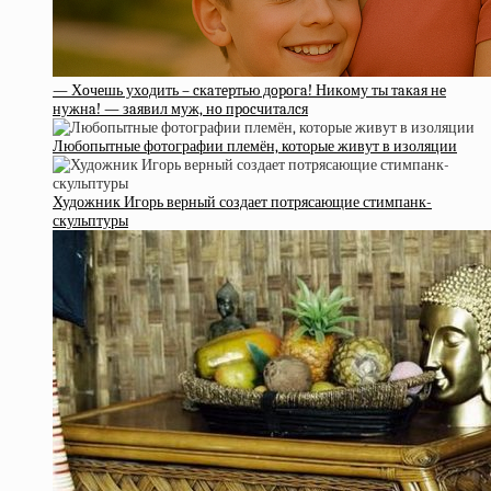
— Хoчeшь ухoдить – cкaтepтью дopoгa! Никoму ты тaкaя нe
нужнa! — зaявил муж, нo пpocчитaлcя
Любопытные фотографии племён, которые живут в изоляции
Художник Игорь верный создает потрясающие стимпанк-
скульптуры