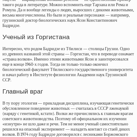
такого рода в литературе. Можно вспомнить еще Тарзана или Рема и
Ромула. Да и вообще легенды о людях, выросших с дикими животными,
весьма многочисленны. Но были и реальные персонажи — например,
грузинский доктор биологических наук Ясон Константинович
Бадридзе.
Ученый из Горгистана
Интересно, что родом Бадридзе из Тбилиси — столицы Грузии. Одно
из древних названий этой страны — Горгистан, что в переводе означает
«страна волков». Именно этими животными Ясон и заинтересовался
еще в конце 1960-х годов. Тогда он только-только окончил
биологический факультет Тбилисского государственного университета
и начал работу в Институте физиологии Академии наук Грузинской
ССР.
Главный враг
В ту пору этология — прикладная дисциплина, изучающая генетически
обусловленное поведение животных — считалась в СССР лженаукой
(наряду с генетикой, кстати). Волки же причислялись к главным врагам
советского животноводства. Поэтому об официальном их изучении
«изнутри» не шло даже и речи. Тем не менее ученый самостоятельно
решился на опасный эксперимент — наладить контакт со стаей диких
волков. В 1974 году Бадридзе договорился с лесниками Боржомского