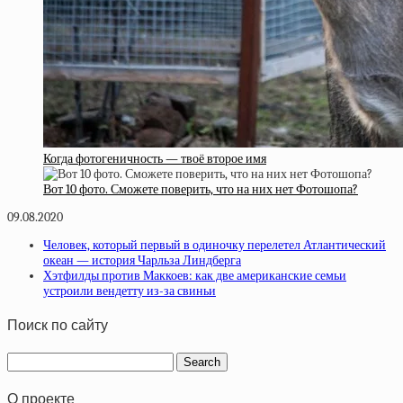
Когда фотогеничность — твоё второе имя
Вот 10 фото. Сможете поверить, что на них нет Фотошопа?
09.08.2020
Человек, который первый в одиночку перелетел Атлантический
океан — история Чарльза Линдберга
Хэтфилды против Маккоев: как две американские семьи
устроили вендетту из-за свиньи
Поиск по сайту
О проекте