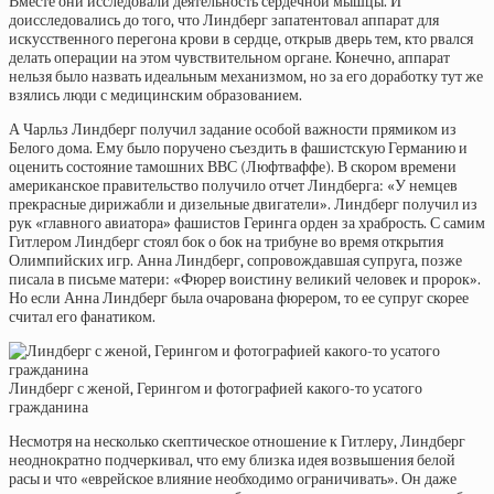
Вместе они исследовали деятельность сердечной мышцы. И
доисследовались до того, что Линдберг запатентовал аппарат для
искусственного перегона крови в сердце, открыв дверь тем, кто рвался
делать операции на этом чувствительном органе. Конечно, аппарат
нельзя было назвать идеальным механизмом, но за его доработку тут же
взялись люди с медицинским образованием.
А Чарльз Линдберг получил задание особой важности прямиком из
Белого дома. Ему было поручено съездить в фашистскую Германию и
оценить состояние тамошних ВВС (Люфтваффе). В скором времени
американское правительство получило отчет Линдберга: «У немцев
прекрасные дирижабли и дизельные двигатели». Линдберг получил из
рук «главного авиатора» фашистов Геринга орден за храбрость. С самим
Гитлером Линдберг стоял бок о бок на трибуне во время открытия
Олимпийских игр. Анна Линдберг, сопровождавшая супруга, позже
писала в письме матери: «Фюрер воистину великий человек и пророк».
Но если Анна Линдберг была очарована фюрером, то ее супруг скорее
считал его фанатиком.
Линдберг с женой, Герингом и фотографией какого-то усатого
гражданина
Несмотря на несколько скептическое отношение к Гитлеру, Линдберг
неоднократно подчеркивал, что ему близка идея возвышения белой
расы и что «еврейское влияние необходимо ограничивать». Он даже