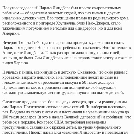
Полуторагодовалый Чарльз Линдберг был просто очаровательным
ребенком — обладателем золотых кудрей, пухлых щечек и других
идеальных детских черт. Его похищение прямо из родительского дома,
расположенного в пригороде Хоупвелла, близ Нью-Джерси, стало
тяжелейшим потрясением не только для Линдбергов, но и для всей
Америки.
Вечером 1 марта 1932 года няня решила проведать уложенного спать
Чарльза-младшего. Но в кроватке ребенка не оказалось. Няня кинулась к
Анне, жене Линдберга. Та как раз принимала ванну, и сына с ней,
конечно, не было. Сам Линдберг читал на первом этаже газету и тоже не
видел Чарльза.
Началась паника, все кинулись в детскую. Оказалось, что окно рядом с
кроваткой закрыто неплотно, а на подоконнике лежит письмо на
плохом английском с требованием выкупа в 50 тысяч долларов.
Приехавшие на место происшествия полицейские обнаружили
сломанную самодельную лестницу, валявшуюся под окном детской.
Следствие продолжалось больше двух месяцев, причем руководил им
сам Чарльз. Похитители связывались с семьей Линдбергов несколько
раз. В одном из своих писем они настаивали на увеличении выкупа до
100 тысяч долларов (и это в начале Великой депрессии!) и сообщали, что
ребенок в порядке. Конгресс США потребовал возведения
преступлений, связанных с кражей детей, до уровня федерального
преступления. Проект назывался «законом Линдберга» и предполагал