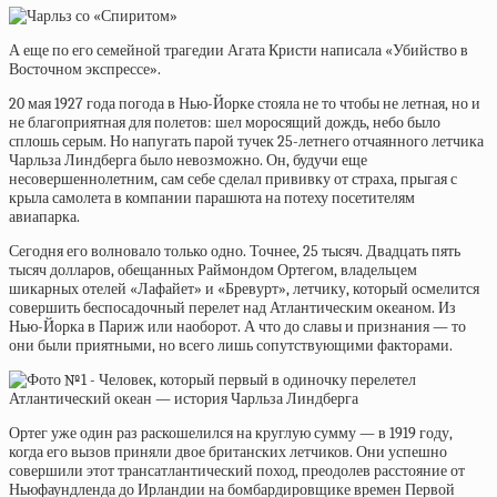
А еще по его семейной трагедии Агата Кристи написала «Убийство в
Восточном экспрессе».
20 мая 1927 года погода в Нью-Йорке стояла не то чтобы не летная, но и
не благоприятная для полетов: шел моросящий дождь, небо было
сплошь серым. Но напугать парой тучек 25-летнего отчаянного летчика
Чарльза Линдберга было невозможно. Он, будучи еще
несовершеннолетним, сам себе сделал прививку от страха, прыгая с
крыла самолета в компании парашюта на потеху посетителям
авиапарка.
Сегодня его волновало только одно. Точнее, 25 тысяч. Двадцать пять
тысяч долларов, обещанных Раймондом Ортегом, владельцем
шикарных отелей «Лафайет» и «Бревурт», летчику, который осмелится
совершить беспосадочный перелет над Атлантическим океаном. Из
Нью-Йорка в Париж или наоборот. А что до славы и признания — то
они были приятными, но всего лишь сопутствующими факторами.
Ортег уже один раз раскошелился на круглую сумму — в 1919 году,
когда его вызов приняли двое британских летчиков. Они успешно
совершили этот трансатлантический поход, преодолев расстояние от
Ньюфаундленда до Ирландии на бомбардировщике времен Первой