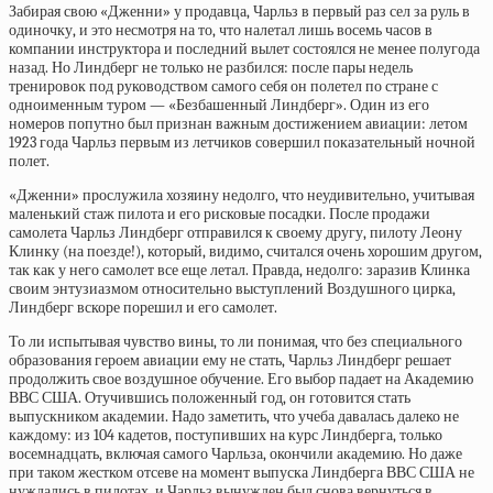
Забирая свою «Дженни» у продавца, Чарльз в первый раз сел за руль в
одиночку, и это несмотря на то, что налетал лишь восемь часов в
компании инструктора и последний вылет состоялся не менее полугода
назад. Но Линдберг не только не разбился: после пары недель
тренировок под руководством самого себя он полетел по стране с
одноименным туром — «Безбашенный Линдберг». Один из его
номеров попутно был признан важным достижением авиации: летом
1923 года Чарльз первым из летчиков совершил показательный ночной
полет.
«Дженни» прослужила хозяину недолго, что неудивительно, учитывая
маленький стаж пилота и его рисковые посадки. После продажи
самолета Чарльз Линдберг отправился к своему другу, пилоту Леону
Клинку (на поезде!), который, видимо, считался очень хорошим другом,
так как у него самолет все еще летал. Правда, недолго: заразив Клинка
своим энтузиазмом относительно выступлений Воздушного цирка,
Линдберг вскоре порешил и его самолет.
То ли испытывая чувство вины, то ли понимая, что без специального
образования героем авиации ему не стать, Чарльз Линдберг решает
продолжить свое воздушное обучение. Его выбор падает на Академию
ВВС США. Отучившись положенный год, он готовится стать
выпускником академии. Надо заметить, что учеба давалась далеко не
каждому: из 104 кадетов, поступивших на курс Линдберга, только
восемнадцать, включая самого Чарльза, окончили академию. Но даже
при таком жестком отсеве на момент выпуска Линдберга ВВС США не
нуждались в пилотах, и Чарльз вынужден был снова вернуться в