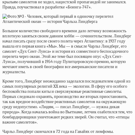
крыльям самолетов не ходил, нацистской пропагандой не занимался.
Правда, поучаствовал в разработке «Боинга-747».
Большое количество свободного времени дало летчику возможность
вплотную заняться своим давним хобби — сочинительством. Линдберг
начал писать сразу после своего полета через Атлантику: в 1927 году
вышла его первая книга «Мы». Мы — в смысле Чарльз Линдберг, его
самолет «Дух Сент-Луиса» и история их совместного беспосадочного
перелета через океан. Этой же теме был посвящен опус «Дух Сент-
Луиса», получивший в 1954 году Пулитцеровскую премию, которую
мечтают иметь в своей биографии все американские писатели и
журналисты.
Кроме того, Линдберг неожиданно заделался последователем одной из
самых популярных религий XX века — экологии. В сферу его особого
беспокойства попали киты и сверхзвуковые реактивные самолеты.
Первых следовало охранять, производство же вторых приостановить,
так как вредное воздействие реактивных самолетов на окружающую
среду недопустимо. «Людям, — писал Линдберг, — нужна дикая
природа». Когда началась война во Вьетнаме, летчик озаботился тем, что
бомбардировщики уничтожают редких зверей. Он считал, что «птицы
важнее самолетов».
Чарльз Линдберг скончался в 72 года на Гавайях от лимфомы.