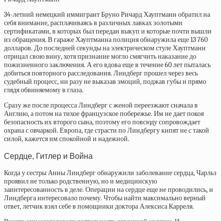
34-летний немецкий иммигрант Бруно Ричард Хауптманн обратил на
себя внимание, расплачиваясь в различных лавках золотыми
сертификатами, в которых был передан выкуп и которые почти вышли
из обращения. В гараже Хауптманна полиция обнаружила еще 13 760
долларов. До последней секунды на электрическом стуле Хауптманн
отрицал свою вину, хотя признание могло смягчить наказание до
пожизненного заключения. А его вдова еще в течение 60 лет пыталась
добиться повторного расследования. Линдберг прошел через весь
судебный процесс, ни разу не выказав эмоций, поджав губы и прямо
глядя обвиняемому в глаза.
Сразу же после процесса Линдберг с женой переезжают сначала в
Англию, а потом на тихое французское побережье. Им не дает покоя
безопасность их второго сына, поэтому его повсюду сопровождает
охрана с овчаркой. Европа, где страсти по Линдбергу кипят не с такой
силой, кажется им спокойной и надежной.
Сердце, Гитлер и Война
Когда у сестры Анны Линдберг обнаружили заболевание сердца, Чарльз
проявил не только родственную, но и медицинскую
заинтересованность в деле. Операции на сердце еще не проводились, и
Линдберга интересовало почему. Чтобы найти максимально верный
ответ, летчик взял себе в помощники доктора Алексиса Карреля.