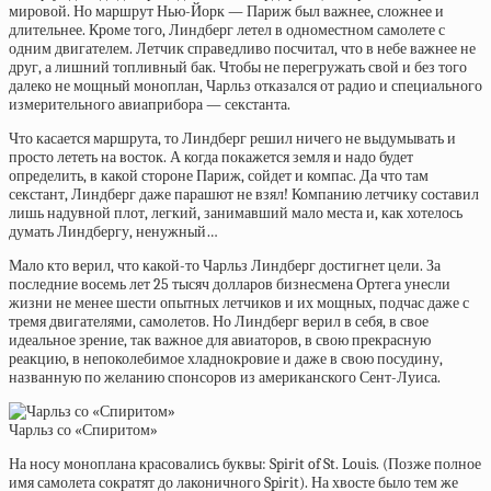
мировой. Но маршрут Нью-Йорк — Париж был важнее, сложнее и
длительнее. Кроме того, Линдберг летел в одноместном самолете с
одним двигателем. Летчик справедливо посчитал, что в небе важнее не
друг, а лишний топливный бак. Чтобы не перегружать свой и без того
далеко не мощный моноплан, Чарльз отказался от радио и специального
измерительного авиаприбора — секстанта.
Что касается маршрута, то Линдберг решил ничего не выдумывать и
просто лететь на восток. А когда покажется земля и надо будет
определить, в какой стороне Париж, сойдет и компас. Да что там
секстант, Линдберг даже парашют не взял! Компанию летчику составил
лишь надувной плот, легкий, занимавший мало места и, как хотелось
думать Линдбергу, ненужный…
Мало кто верил, что какой-то Чарльз Линдберг достигнет цели. За
последние восемь лет 25 тысяч долларов бизнесмена Ортега унесли
жизни не менее шести опытных летчиков и их мощных, подчас даже с
тремя двигателями, самолетов. Но Линдберг верил в себя, в свое
идеальное зрение, так важное для авиаторов, в свою прекрасную
реакцию, в непоколебимое хладнокровие и даже в свою посудину,
названную по желанию спонсоров из американского Сент-Луиса.
Чарльз со «Спиритом»
На носу моноплана красовались буквы: Spirit of St. Louis. (Позже полное
имя самолета сократят до лаконичного Spirit). На хвосте было тем же