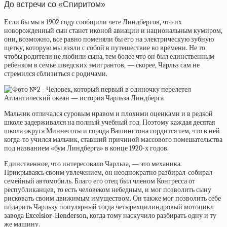
До встречи со «Спиритом»
Если бы мы в 1902 году сообщили чете Линдбергов, что их
новорожденный сын станет иконой авиации и национальным кумиром,
они, возможно, все равно поменяли бы его на электрическую зубную
щетку, которую мы взяли с собой в путешествие во времени. Не то
чтобы родители не любили сына, тем более что он был единственным
ребенком в семье шведских эмигрантов, — скорее, Чарльз сам не
стремился сблизиться с родичами.
Мальчик отличался суровым нравом и плохими оценками и в редкой
школе задерживался на полный учебный год. Поэтому каждая десятая
школа округа Миннесоты и города Вашингтона гордится тем, что в ней
когда-то учился мальчик, ставший причиной массового помешательства
под названием «бум Линдберга» в конце 1920-х годов.
Единственное, что интересовало Чарльза, — это механика.
Прикрываясь своим увлечением, он неоднократно разбирал-собирал
семейный автомобиль. Благо его отец был членом Конгресса от
республиканцев, то есть человеком небедным, и мог позволить сыну
рисковать своим движимым имуществом. Он также мог позволить себе
подарить Чарльзу популярный тогда четырехцилиндровый мотоцикл
завода Excelsior-Henderson, когда тому наскучило разбирать одну и ту
же машину.