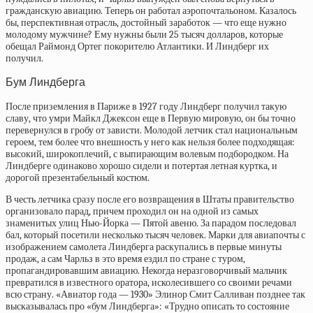
гражданскую авиацию. Теперь он работал аэропочтальоном. Казалось
бы, перспективная отрасль, достойный заработок — что еще нужно
молодому мужчине? Ему нужны были 25 тысяч долларов, которые
обещал Раймонд Ортег покорителю Атлантики. И Линдберг их
получил.
Бум Линдберга
После приземления в Париже в 1927 году Линдберг получил такую
славу, что умри Майкл Джексон еще в Первую мировую, он бы точно
перевернулся в гробу от зависти. Молодой летчик стал национальным
героем, тем более что внешность у него как нельзя более подходящая:
высокий, широкоплечий, с выпирающим волевым подбородком. На
Линдберге одинаково хорошо сидели и потертая летная куртка, и
дорогой презентабельный костюм.
В честь летчика сразу после его возвращения в Штаты правительство
организовало парад, причем проходил он на одной из самых
знаменитых улиц Нью-Йорка — Пятой авеню. За парадом последовал
бал, который посетили несколько тысяч человек. Марки для авиапочты с
изображением самолета Линдберга раскупались в первые минуты
продаж, а сам Чарльз в это время ездил по стране с туром,
пропагандировавшим авиацию. Некогда неразговорчивый мальчик
превратился в известного оратора, исколесившего со своими речами
всю страну. «Авиатор года — 1930» Элинор Смит Салливан позднее так
высказывалась про «бум Линдберга»: «Трудно описать то состояние