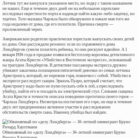
Летчик тут же кинулся в указанное место, но лодку с таким названием
не нашел. Еще в течение двух дней он на небольшом аэроплане
исследовал окрестности порта в надежде найти какую-либо зацепку, но
тщетно. Тело малыша Чарльза было обнаружено в начале мая того же
года недалеко от дома, где его похитили. Причина смерти —
проломленный череп.
Американские родители практически перестали выпускать своих детей
из дома. Они рассуждали резонно: если из охраняемого дома
Линдбергов сумели похитить ребенка, то они рискуют вдвойне. А 1
января 1934 года в продаже появился бестселлер королевы детективного
жанра Агаты Кристи «Убийство в Восточном экспрессе», основанный
на трагедии Линдбергов. В детективе пассажиры экспресса дружно
убивают заказчика похищения пятилетней девочки из семьи летчика
Армстронга, который, не пережив горя, покончил с собой. Убийство в
экспрессе расследует сыщик Эркюль Пуаро, который считает, что
Армстронгу надо было не пулю пускать себе в лоб, а преследовать
убийцу, найти его и посадить на электрический стул. Словами сыщика
Агата Кристи в точности описала поведение прототипа своего героя —
Чарльза Линдберга. Несмотря на постигшее его горе, он еще в течение
двух лет предпринимал активное участие в расследовании
обстоятельств смерти сына. Наконец убийца был найден.
Обвиняемый по «делу Линдберга» — 34-летний иммигрант Бруно
Ричард Хауптманн