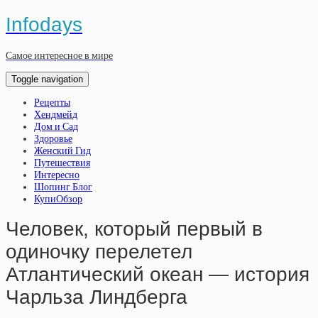
Infodays
Самое интересное в мире
Toggle navigation
Рецепты
Хендмейд
Дом и Сад
Здоровье
Женский Гид
Путешествия
Интересно
Шопинг Блог
КупиОбзор
Человек, который первый в
одиночку перелетел
Атлантический океан — история
Чарльза Линдберга