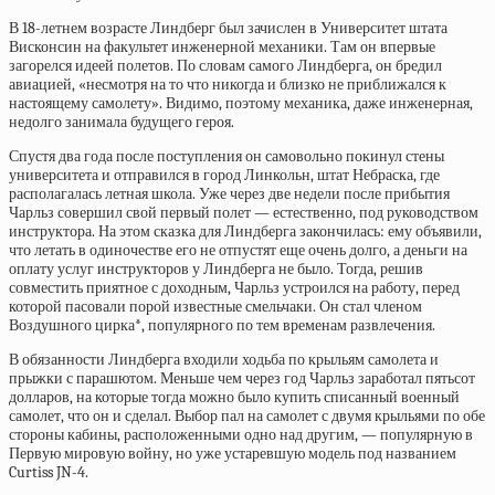
В 18-летнем возрасте Линдберг был зачислен в Университет штата
Висконсин на факультет инженерной механики. Там он впервые
загорелся идеей полетов. По словам самого Линдберга, он бредил
авиацией, «несмотря на то что никогда и близко не приближался к
настоящему самолету». Видимо, поэтому механика, даже инженерная,
недолго занимала будущего героя.
Спустя два года после поступления он самовольно покинул стены
университета и отправился в город Линкольн, штат Небраска, где
располагалась летная школа. Уже через две недели после прибытия
Чарльз совершил свой первый полет — естественно, под руководством
инструктора. На этом сказка для Линдберга закончилась: ему объявили,
что летать в одиночестве его не отпустят еще очень долго, а деньги на
оплату услуг инструкторов у Линдберга не было. Тогда, решив
совместить приятное с доходным, Чарльз устроился на работу, перед
которой пасовали порой известные смельчаки. Он стал членом
Воздушного цирка*, популярного по тем временам развлечения.
В обязанности Линдберга входили ходьба по крыль­ям самолета и
прыжки с парашютом. Меньше чем через год Чарльз заработал пятьсот
долларов, на которые тогда можно было купить списанный военный
самолет, что он и сделал. Выбор пал на самолет с двумя крыльями по обе
стороны кабины, расположенными одно над другим, — популярную в
Первую мировую войну, но уже устаревшую модель под названием
Curtiss JN-4.