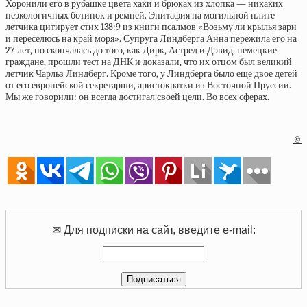
Хоронили его в рубашке цвета хаки и брюках из хлопка — никаких
неэкологичных ботинок и ремней. Эпитафия на могильной плите
летчика цитирует стих 138:9 из книги псалмов «Возьму ли крылья зари
и переселюсь на край моря». Супруга Линдберга Анна пережила его на
27 лет, но скончалась до того, как Дирк, Астред и Дэвид, немецкие
граждане, прошли тест на ДНК и доказали, что их отцом был великий
летчик Чарльз Линдберг. Кроме того, у Линдберга было еще двое детей
от его европейской секретарши, аристократки из Восточной Пруссии.
Мы же говорили: он всегда достигал своей цели. Во всех сферах.
©
✉ Для подписки на сайт, введите e-mail: