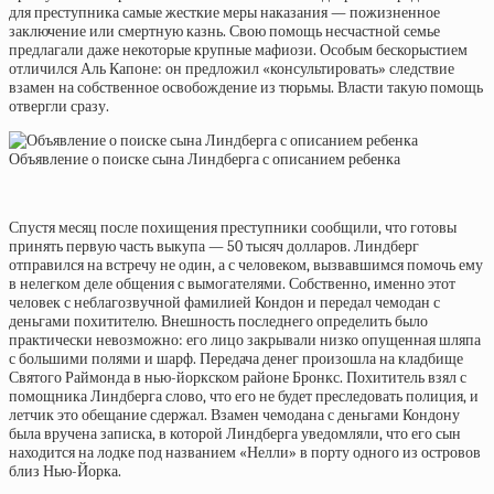
для преступника самые жесткие меры наказания — пожизненное
заключение или смертную казнь. Свою помощь несчастной семье
предлагали даже некоторые крупные мафиози. Особым бескорыстием
отличился Аль Капоне: он предложил «консультировать» следствие
взамен на собственное освобождение из тюрьмы. Власти такую помощь
отвергли сразу.
Объявление о поиске сына Линдберга с описанием ребенка
Спустя месяц после похищения преступники сообщили, что готовы
принять первую часть выкупа — 50 тысяч долларов. Линдберг
отправился на встречу не один, а с человеком, вызвавшимся помочь ему
в нелегком деле общения с вымогателями. Собственно, именно этот
человек с неблагозвучной фамилией Кондон и передал чемодан с
деньгами похитителю. Внешность последнего определить было
практически невозможно: его лицо закрывали низко опущенная шляпа
с большими полями и шарф. Передача денег произошла на кладбище
Святого Раймонда в нью-йоркском районе Бронкс. Похититель взял с
помощника Линдберга слово, что его не будет преследовать полиция, и
летчик это обещание сдержал. Взамен чемодана с деньгами Кондону
была вручена записка, в которой Линдберга уведомляли, что его сын
находится на лодке под названием «Нелли» в порту одного из островов
близ Нью-Йорка.