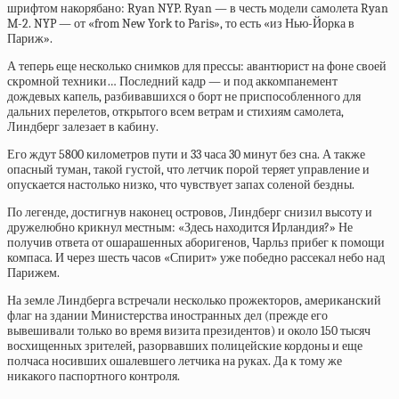
шрифтом накорябано: Ryan NYP. Ryan — в честь модели самолета Ryan
M-2. NYP — от «from New York to Paris», то есть «из Нью-Йорка в
Париж».
А теперь еще несколько снимков для прессы: авантюрист на фоне своей
скромной техники… Последний кадр — и под аккомпанемент
дождевых капель, разбивавшихся о борт не приспособленного для
дальних перелетов, открытого всем ветрам и стихиям самолета,
Линдберг залезает в кабину.
Его ждут 5800 километров пути и 33 часа 30 минут без сна. А также
опасный туман, такой густой, что летчик порой теряет управление и
опускается настолько низко, что чувствует запах соленой бездны.
По легенде, достигнув наконец островов, Линдберг снизил высоту и
дружелюбно крикнул местным: «Здесь находится Ирландия?» Не
получив ответа от ошарашенных аборигенов, Чарльз прибег к помощи
компаса. И через шесть часов «Спирит» уже победно рассекал небо над
Парижем.
На земле Линдберга встречали несколько прожекторов, американский
флаг на здании Министерства иностранных дел (прежде его
вывешивали только во время визита президентов) и около 150 тысяч
восхищенных зрителей, разорвавших полицейские кордоны и еще
полчаса носивших ошалевшего летчика на руках. Да к тому же
никакого паспортного контроля.