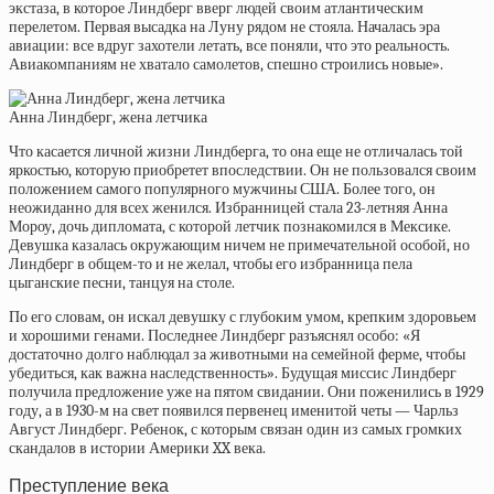
экстаза, в которое Линдберг вверг людей своим атлантическим
перелетом. Первая высадка на Луну рядом не стояла. Началась эра
авиации: все вдруг захотели летать, все поняли, что это реальность.
Авиакомпаниям не хватало самолетов, спешно строились новые».
Анна Линдберг, жена летчика
Что касается личной жизни Линдберга, то она еще не отличалась той
яркостью, которую приобретет впоследствии. Он не пользовался своим
положением самого популярного мужчины США. Более того, он
неожиданно для всех женился. Избранницей стала 23-летняя Анна
Мороу, дочь дипломата, с которой летчик познакомился в Мексике.
Девушка казалась окружающим ничем не примечательной особой, но
Линдберг в общем-то и не желал, чтобы его избранница пела
цыганские песни, танцуя на столе.
По его словам, он искал девушку с глубоким умом, крепким здоровьем
и хорошими генами. Последнее Линдберг разъяснял особо: «Я
достаточно долго наблюдал за животными на семейной ферме, чтобы
убедиться, как важна наследственность». Будущая миссис Линдберг
получила предложение уже на пятом свидании. Они поженились в 1929
году, а в 1930-м на свет появился первенец именитой четы — Чарльз
Август Линдберг. Ребенок, с которым связан один из самых громких
скандалов в истории Америки XX века.
Преступление века