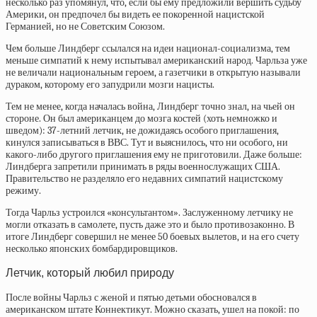
несколько раз упомянул, что, если бы ему предложили вершить судьбу
Америки, он предпочел бы видеть ее покоренной нацистской
Германией, но не Советским Союзом.
Чем больше Линдберг ссылался на идеи национал-социализма, тем
меньше симпатий к нему испытывал американский народ. Чарльза уже
не величали национальным героем, а газетчики в открытую называли
дураком, которому его запудрили мозги нацисты.
Тем не менее, когда началась война, Линдберг точно знал, на чьей он
стороне. Он был американцем до мозга костей (хоть немножко и
шведом): 37-летний летчик, не дожидаясь особого приглашения,
кинулся записываться в ВВС. Тут и выяснилось, что ни особого, ни
какого-либо другого приглашения ему не приготовили. Даже больше:
Линдберга запретили принимать в ряды военнослужащих США.
Правительство не разделяло его недавних симпатий нацистскому
режиму.
Тогда Чарльз устроился «консультантом». Заслуженному летчику не
могли отказать в самолете, пусть даже это и было противозаконно. В
итоге Линдберг совершил не менее 50 боевых вылетов, и на его счету
несколько японских бомбардировщиков.
Летчик, который любил природу
После войны Чарльз с женой и пятью детьми обосновался в
американском штате Коннектикут. Можно сказать, ушел на покой: по