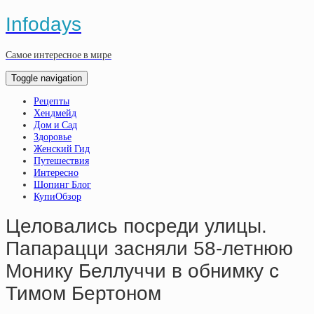
Infodays
Самое интересное в мире
Toggle navigation
Рецепты
Хендмейд
Дом и Сад
Здоровье
Женский Гид
Путешествия
Интересно
Шопинг Блог
КупиОбзор
Целовались посреди улицы.
Папарацци засняли 58-летнюю
Монику Беллуччи в обнимку с
Тимом Бертоном