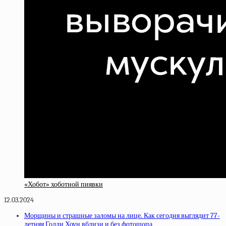
«Хобот» хоботной пиявки
12.03.2024
Морщины и страшные заломы на лице. Как сегодня выглядит 77-
летняя Голди Хоун вблизи и без фотошопа