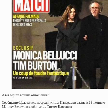
А вы верите в такие отношения?
Сообщение Целовались посреди улицы. Папарацци засняли 58-летнюю
Монику Беллуччи в обнимку с Тимом Бертоном