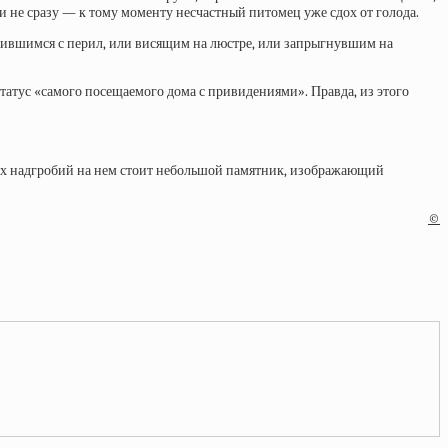
ли не сразу — к тому моменту несчастный питомец уже сдох от голода.
есившимся с перил, или висящим на люстре, или запрыгнувшим на
татус «самого посещаемого дома с привидениями». Правда, из этого
чих надгробий на нем стоит небольшой памятник, изображающий
©