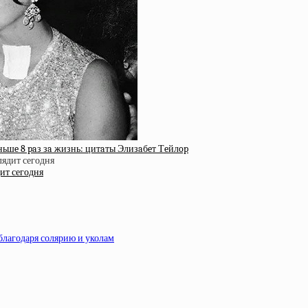
ьшe 8 paз зa жизнь: цитaты Элизaбeт Тeйлop
ит сегодня
благодаря солярию и уколам