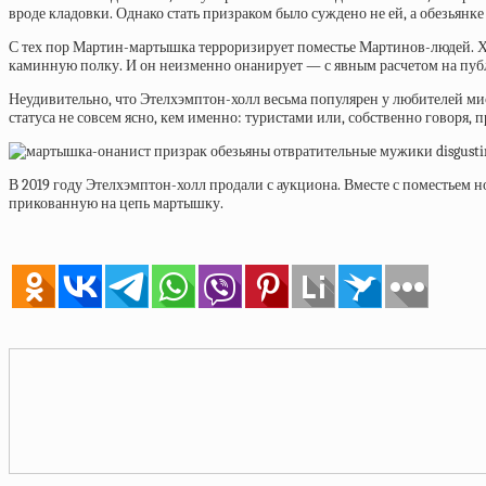
вроде кладовки. Однако стать призраком было суждено не ей, а обезьянк
С тех пор Мартин-мартышка терроризирует поместье Мартинов-людей. Хо
каминную полку. И он неизменно онанирует — с явным расчетом на публ
Неудивительно, что
Этелхэмптон-холл
весьма популярен у любителей ми
статуса не совсем ясно, кем именно: туристами или, собственно говоря, 
В 2019 году Этелхэмптон-холл продали с аукциона. Вместе с поместье
прикованную на цепь мартышку.