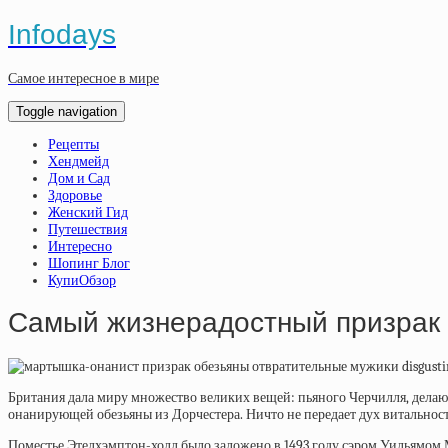
Infodays
Самое интересное в мире
Toggle navigation
Рецепты
Хендмейд
Дом и Сад
Здоровье
Женский Гид
Путешествия
Интересно
Шопинг Блог
КупиОбзор
Cамый жизнерадостный призрак
Британия дала миру множество великих вещей: пьяного Черчилля, делающ
онанирующей обезьяны из Дорчестера. Ничто не передает дух витальности
Поместье Этелхэмптон-холл было заложено в 1493 году сэром Уильямом