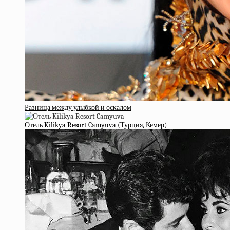
Разница между улыбкой и оскалом
Отель Kilikya Resort Camyuva (Турция, Кемер)