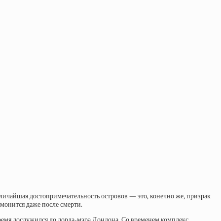
еличайшая достопримечательность островов — это, конечно же, призрак
омонится даже после смерти.
ремя дослужился до
лорда-мэра Лондона. Со временем комплекс