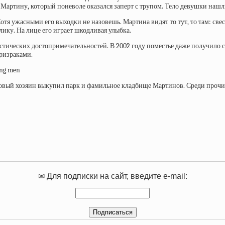
е Мартину, который поневоле оказался заперт с трупом. Тело девушки наш
тя ужасными его выходки не назовешь. Мартина видят то тут, то там: св
ику. На лице его играет шкодливая улыбка.
стических достопримечательностей. В 2002 году поместье даже получило с
призраками.
м новый хозяин выкупил парк и фамильное кладбище Мартинов. Среди про
✉ Для подписки на сайт, введите e-mail: