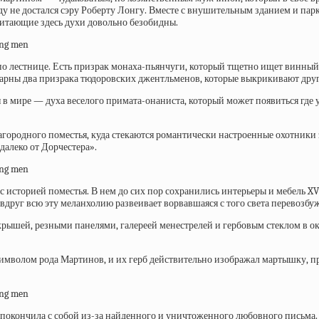
году не достался сэру Роберту Лонгу. Вместе с внушительным зданием и пар
обитающие здесь духи довольно безобидны.
 по лестнице. Есть призрак монаха-пьянчуги, который тщетно ищет винный 
карны два призрака тюдоровских джентльменов, которые выкрикивают друг
 в мире — духа веселого примата-онаниста, который может появиться где 
агородного поместья, куда стекаются романтически настроенные охотники
далеко от Дорчестера».
ет с историей поместья. В нем до сих пор сохранились интерьеры и мебель 
вдруг всю эту меланхолию развеивает ворвавшаяся с того света перевозбуж
крышей, резными панелями, галереей менестрелей и гербовым стеклом в о
м символом рода Мартинов, и их герб действительно изображал мартышку, 
рая покончила с собой из-за найденного и уничтоженного любовного письм