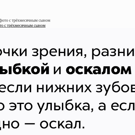
ото с трёхмесячным сыном