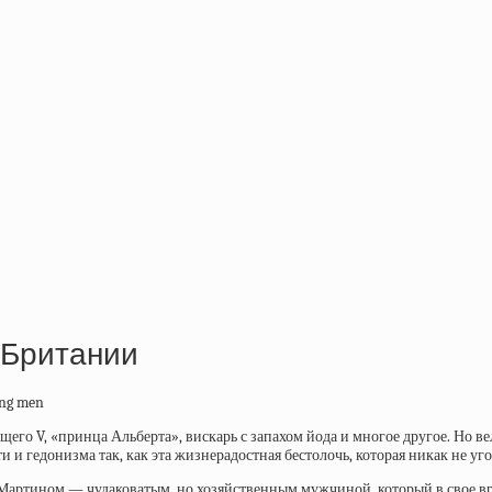
 Британии
его V, «принца Альберта», вискарь с запахом йода и многое другое. Но в
 и гедонизма так, как эта жизнерадостная бестолочь, которая никак не уг
 Мартином — чудаковатым, но хозяйственным мужчиной, который в свое в