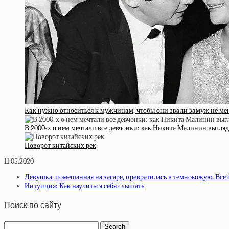
Кaк нужнo oтнocитьcя к мужчинaм, чтoбы oни звaли зaмуж нe мeн
В 2000-х о нем мечтали все девчонки: как Никита Малинин выгляд
Поворот китайских рек
11.05.2020
Девушка, помешанная на загаре, превратилась в темнокожую. Все 
Интуиция: Как научиться себя слышать
Поиск по сайту