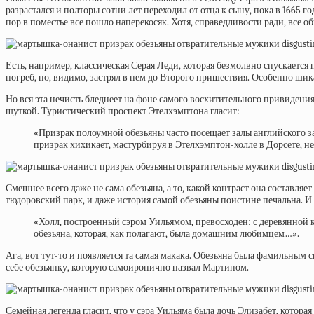
разрастался и полторы сотни лет переходил от отца к сыну, пока в 1665 
пор в поместье все пошло наперекосяк. Хотя, справедливости ради, все 
Есть, например, классическая Серая Леди, которая безмолвно спускается
погреб, но, видимо, застрял в нем до Второго пришествия. Особенно ши
Но вся эта нечисть бледнеет на фоне самого восхитительного привидения
шуткой. Туристический проспект Этелхэмптона
гласит:
«Призрак полоумной обезьяны часто посещает залы английского з
призрак хихикает, мастурбируя в Этелхэмптон-холле в Дорсете, не
Смешнее всего даже не сама обезьяна, а то, какой контраст она составля
тюдоровский парк, и даже история самой обезьяны поистине печальна. И 
«Холл, построенный сэром Уильямом, превосходен: с деревянной 
обезьяна, которая, как полагают, была домашним любимцем…».
Ага, вот тут-то и появляется та самая макака. Обезьяна была фамильны
себе обезьянку, которую самоиронично назвал Мартином.
Семейная
легенда гласит, что у сэра Уильяма была дочь Элизабет, кото