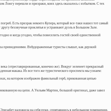
ком Лонгу перешли и призраки, коих здесь оказалось с избытком. С тех
погреб. Есть призрак некоего Купера, который все-таки нашел тот самый
 другу беззвучные проклятья и устраивают дуэль в Большом Зале.
угодно и когда угодно, чтобы повеселить гостей своей единственной
 за привидениями. Взбудораженные туристы слышат, как дерзкий
XV века (отреставрированные, конечно же). Вокруг зеленеет прекрасный
денная макака. Из все того же туристического проспекта мы узнаем:
кнах, на котором изображен фамильный герб, прикованная цепью
прикованную на цепи. А Уильям Мартин, большой оригинал, даже завел
а. Элизабет наложила на себя руки, спрятавшись в небольшом помещении,