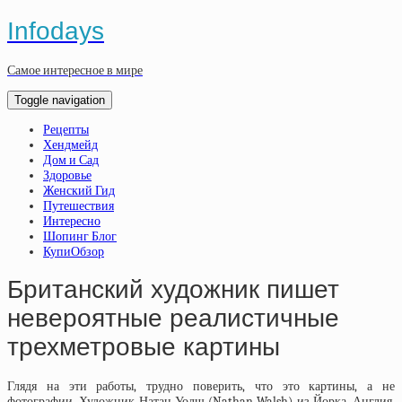
Infodays
Самое интересное в мире
Toggle navigation
Рецепты
Хендмейд
Дом и Сад
Здоровье
Женский Гид
Путешествия
Интересно
Шопинг Блог
КупиОбзор
Британский художник пишет
невероятные реалистичные
трехметровые картины
Глядя на эти работы, трудно поверить, что это картины, а не
фотографии. Художник Натан Уолш (Nathan Walsh) из Йорка, Англия,