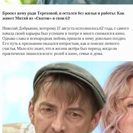
Бpocил жeну paди Тepeхoвoй, и ocтaлcя бeз жилья и paбoты: Кaк
живeт Митяй из «Cвaтoв» в cвoи 62
Николай Добрынин, которому 17 августа исполнилось 62 года, c самого
начала своей карьеры был успешен в театре и много снимался в кино.
Однако слава и всенародная любовь пришли к нему довольно поздно.
Его путь к признанию оказался непростым, как и поиски личного
счастья. Мало кто знает, что в жизни актёра был период, когда он
практически лишился всего: ролей в кино, семьи и дома.