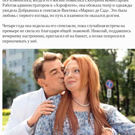
Всё изменилось, когда в его жизни появилась Екатерина Комиссарова.
Работая администратором в «Аэрофлоте», она обожала театр и однажды
увидела Добрынина в спектакле Виктюка «Маркиз де Сад». Это была
любовь с первого взгляда, но путь к взаимности оказался долгим.
Четыре года она ходила на его спектакли, пока случайная встреча на
премьере не свела их благодаря общей знакомой. Николай, поддавшись
вечернему настроению, пригласил её на банкет, а позже попросился
переночевать у неё.