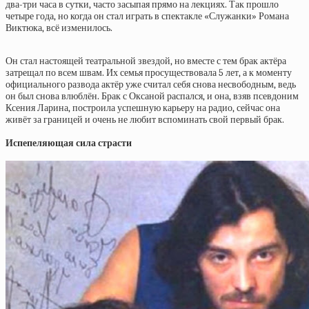
два-три часа в сутки, часто засыпая прямо на лекциях. Так прошло
четыре года, но когда он стал играть в спектакле «Служанки» Романа
Виктюка, всё изменилось.
Он стал настоящей театральной звездой, но вместе с тем брак актёра
затрещал по всем швам. Их семья просуществовала 5 лет, а к моменту
официального развода актёр уже считал себя снова несвободным, ведь
он был снова влюблён. Брак с Оксаной распался, и она, взяв псевдоним
Ксения Ларина, построила успешную карьеру на радио, сейчас она
жи
вёт за границей и очень не любит вспоминать свой первый брак.
Испепеляющая сила страсти