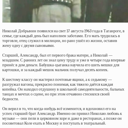
Николай Добрынин появился на свет 17 августа 1963 года в Таганроге, в
семье, где каждый день был наполнен заботами. Его мать трудилась в
торговле, отец служил в милиции, но рано ушёл из жизни, оставив
жену одну с двумя сыновьями.
Старший, Александр, был от первого брака матери, а Николай —
младшим. С ранних лет он знал цену труду и уже в четыре года впервые
принёс в дом деньги. Бабушка-цыганка научила его шить мешки для
картошки, и за каждый мешок мальчик получал десять копеек.
К шестому классу он мастерил почтовые ящики, а к седьмому —
разгружал вагоны, прекрасно понимая, как тяжело даётся каждая
копейка. Он находил отдушину в школьной самодеятельности, бальных
танцах и мечтах о сцене, но при этом отчаянно стеснялся своей
бедности.
Он верил в то, что когда-нибудь всё изменится, и вдохновил его на
успех старший брат Александр. Именно он привил Николаю любовь к
музыке — они пели в церковном хоре и даже в ресторанах, а позже он
посоветовал Коле ехать в Москву и поступать в театральный.