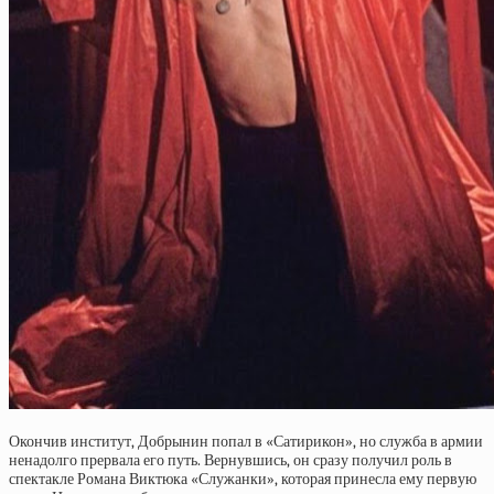
Окончив институт, Добрынин попал в «Сатирикон», но служба в армии
ненадолго прервала его путь. Вернувшись, он сразу получил роль в
спектакле Романа Виктюка «Служанки», которая принесла ему первую