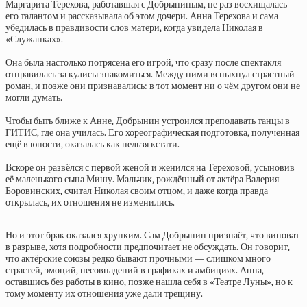
Маргарита Терехова, работавшая с Добрыниным, не раз восхищалась
его талантом и рассказывала об этом дочери. Анна Терехова и сама
убедилась в правдивости слов матери, когда увидела Николая в
«Служанках».
Она была настолько потрясена его игрой, что сразу после спектакля
отправилась за кулисы знакомиться. Между ними вспыхнул страстный
роман, и позже они признавались: в тот момент ни о чём другом они не
могли думать.
Чтобы быть ближе к Анне, Добрынин устроился преподавать танцы в
ГИТИС, где она училась. Его хореографическая подготовка, полученная
ещё в юности, оказалась как нельзя кстати.
Вскоре он развёлся с первой женой и женился на Тереховой, усыновив
её маленького сына Мишу. Мальчик, рождённый от актёра Валерия
Боровинских, считал Николая своим отцом, и даже когда правда
открылась, их отношения не изменились.
Но и этот брак оказался хрупким. Сам Добрынин признаёт, что виноват
в разрыве, хотя подробности предпочитает не обсуждать. Он говорит,
что актёрские союзы редко бывают прочными — слишком много
страстей, эмоций, несовпадений в графиках и амбициях. Анна,
оставшись без работы в кино, позже нашла себя в «Театре Луны», но к
тому моменту их отношения уже дали трещину.