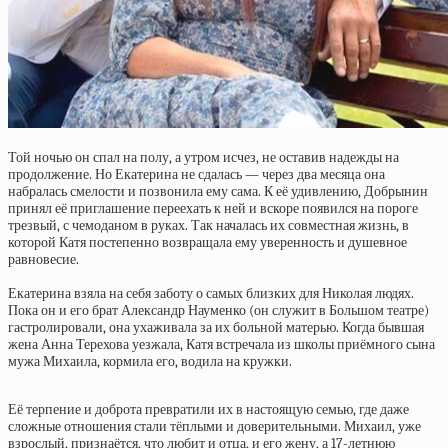
Той ночью он спал на полу, а утром исчез, не оставив надежды на
продолжение. Но Екатерина не сдалась — через два месяца она
набралась смелости и позвонила ему сама. К её удивлению, Добрынин
принял её приглашение переехать к ней и вскоре появился на пороге
трезвый, с чемоданом в руках. Так началась их совместная жизнь, в
которой Катя постепенно возвращала ему уверенность и душевное
равновесие.
Екатерина взяла на себя заботу о самых близких для Николая людях.
Пока он и его брат Александр Науменко (он служит в Большом театре)
гастролировали, она ухаживала за их больной матерью. Когда бывшая
жена Анна Терехова уезжала, Катя встречала из школы приёмного сына
мужа Михаила, кормила его, водила на кружки.
Её терпение и доброта превратили их в настоящую семью, где даже
сложные отношения стали тёплыми и доверительными. Михаил, уже
взрослый, признаётся, что любит и отца, и его жену, а 17-летнюю