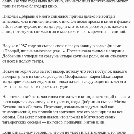
славу. Но уже тогда было понятно, что настоящая популярность может
прийти только благодаря кино.
Николай Добрынин много снимался, причём далеко не всегда в
эпизодах, хотя начинал именно с них. Он дебютировал в кино в фильме
«Вот такие чудеса», но тогда вряд ли кто-то смог рассмотреть даже его
лицо, потому что снимался он в массовке и часть времени — спиной.
Но уже в 1987 году он сыграл свою первую главную роль в фильме
«Прощай, шпана замоскорецкая…». После выхода фильма на экраны
Добрынина утвердили сразу на четыре крупные роли, но он отказался
от всех в пользу театра.
Позже он корил себя за этот выбор, потому что этот поступок надолго
вычеркнул его из списка доверия «Мосфильма». Карен Шахназаров
тогда прямо сказал ему, что он плохо начал, и следующие пять лет его
имя не появлялось в проектах студии.
Но после он всё же начал снова сниматься в кино, а настоящий перелом
в его карьере случился уже в нулевых, когда Добрынин сыграл Митяя
Буханкина в «Сватах». Персонаж, изначально задуманный как
эпизодический, так полюбился зрителям, что его расширили на все
сезоны. Сам актер признавался, что вложил в Митяя всех своих
таганрогских соседей — их говор, привычки, интонации.
Если раньше ему говорили, что он не умеет играть комедии, то после