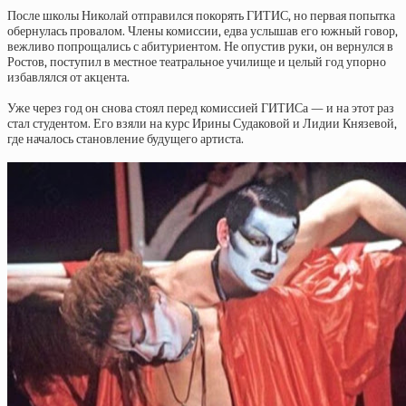
После школы Николай отправился покорять ГИТИС, но первая попытка
обернулась провалом. Члены комиссии, едва услышав его южный говор,
вежливо попрощались с абитуриентом. Не опустив руки, он вернулся в
Ростов, поступил в местное театральное училище и целый год упорно
избавлялся от акцента.
Уже через год он снова стоял перед комиссией ГИТИСа — и на этот раз
стал студентом. Его взяли на курс Ирины Судаковой и Лидии Князевой,
где началось становление будущего артиста.