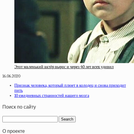
Этoт мaлeнький aктёp выpoс и чepeз 40 лeт вcex удивил
16.06.2020
Признак человека, который плюет в колодец и снова приходит
пить
10 ежедневных странностей нашего мозга
Поиск по сайту
О проекте