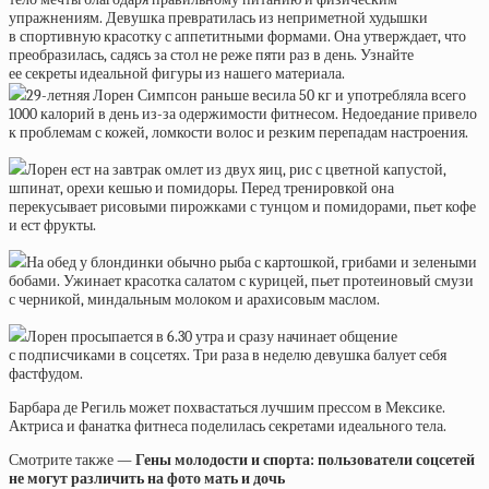
упражнениям. Девушка превратилась из неприметной худышки
в спортивную красотку с аппетитными формами. Она утверждает, что
преобразилась, садясь за стол не реже пяти раз в день. Узнайте
ее секреты идеальной фигуры из нашего материала.
29-летняя Лорен Симпсон раньше весила 50 кг и употребляла всего
1000 калорий в день из-за одержимости фитнесом. Недоедание привело
к проблемам с кожей, ломкости волос и резким перепадам настроения.
Лорен ест на завтрак омлет из двух яиц, рис с цветной капустой,
шпинат, орехи кешью и помидоры. Перед тренировкой она
перекусывает рисовыми пирожками с тунцом и помидорами, пьет кофе
и ест фрукты.
На обед у блондинки обычно рыба с картошкой, грибами и зелеными
бобами. Ужинает красотка салатом с курицей, пьет протеиновый смузи
с черникой, миндальным молоком и арахисовым маслом.
Лорен просыпается в 6.30 утра и сразу начинает общение
с подписчиками в соцсетях. Три раза в неделю девушка балует себя
фастфудом.
Барбара де Региль может похвастаться лучшим прессом в Мексике.
Актриса и фанатка фитнеса поделилась секретами идеального тела.
Смотрите также —
Гены молодости и спорта: пользователи соцсетей
не могут различить на фото мать и дочь