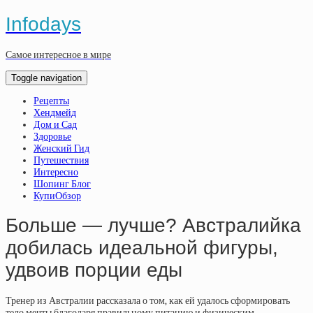
Infodays
Самое интересное в мире
Toggle navigation
Рецепты
Хендмейд
Дом и Сад
Здоровье
Женский Гид
Путешествия
Интересно
Шопинг Блог
КупиОбзор
Больше — лучше? Австралийка
добилась идеальной фигуры,
удвоив порции еды
Тренер из Австралии рассказала о том, как ей удалось сформировать
тело мечты благодаря правильному питанию и физическим