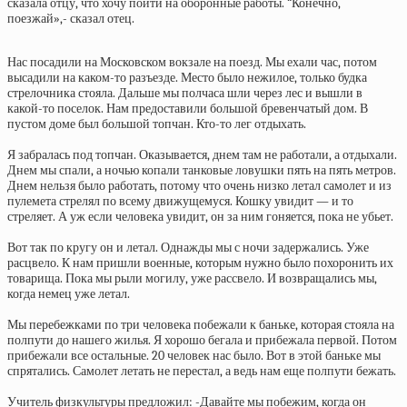
сказала отцу, что хочу пойти на оборонные работы. “Конечно,
поезжай»,- сказал отец.
Нас посадили на Московском вокзале на поезд. Мы ехали час, потом
высадили на каком-то разъезде. Место было нежилое, только будка
стрелочника стояла. Дальше мы полчаса шли через лес и вышли в
какой-то поселок. Нам предоставили большой бревенчатый дом. В
пустом доме был большой топчан. Кто-то лег отдыхать.
Я забралась под топчан. Оказывается, днем там не работали, а отдыхали.
Днем мы спали, а ночью копали танковые ловушки пять на пять метров.
Днем нельзя было работать, потому что очень низко летал самолет и из
пулемета стрелял по всему движущемуся. Кошку увидит — и то
стреляет. А уж если человека увидит, он за ним гоняется, пока не убьет.
Вот так по кругу он и летал. Однажды мы с ночи задержались. Уже
расцвело. К нам пришли военные, которым нужно было похоронить их
товарища. Пока мы рыли могилу, уже рассвело. И возвращались мы,
когда немец уже летал.
Мы перебежками по три человека побежали к баньке, которая стояла на
полпути до нашего жилья. Я хорошо бегала и прибежала первой. Потом
прибежали все остальные. 20 человек нас было. Вот в этой баньке мы
спрятались. Самолет летать не перестал, а ведь нам еще полпути бежать.
Учитель физкультуры предложил: -Давайте мы побежим, когда он