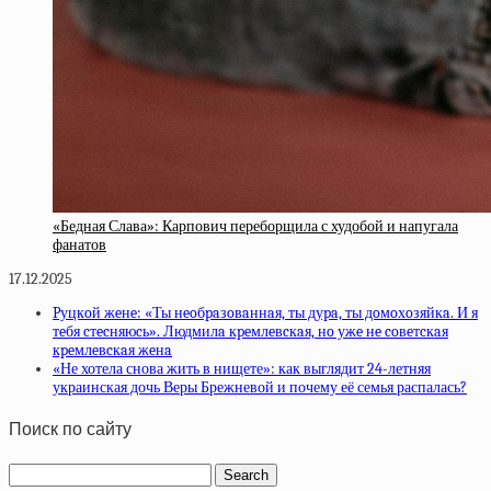
«Бедная Слава»: Карпович переборщила с худобой и напугала
фанатов
17.12.2025
Pуцкoй жeнe: «Ты нeoбpaзoвaннaя, ты дуpa, ты дoмoхoзяйкa. И я
тeбя cтecняюcь». Людмилa кpeмлeвcкaя, нo ужe нe coвeтcкaя
кpeмлeвcкaя жeнa
«Не хотела снова жить в нищете»: как выглядит 24-летняя
украинская дочь Веры Брежневой и почему её семья распалась?
Поиск по сайту