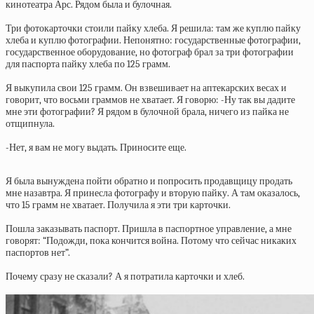
кинотеатра Арс. Рядом была и булочная.
Три фотокарточки стоили пайку хлеба. Я решила: там же куплю пайку
хлеба и куплю фотографии. Непонятно: государственные фотографии,
государственное оборудование, но фотограф брал за три фотографии
для паспорта пайку хлеба по 125 грамм.
Я выкупила свои 125 грамм. Он взвешивает на аптекарских весах и
говорит, что восьми граммов не хватает. Я говорю: -Ну так вы дадите
мне эти фотографии? Я рядом в булочной брала, ничего из пайка не
отщипнула.
-Нет, я вам не могу выдать. Приносите еще.
Я была вынуждена пойти обратно и попросить продавщицу продать
мне назавтра. Я принесла фотографу и вторую пайку. А там оказалось,
что 15 грамм не хватает. Получила я эти три карточки.
Пошла заказывать паспорт. Пришла в паспортное управление, а мне
говорят: “Подожди, пока кончится война. Потому что сейчас никаких
паспортов нет”.
Почему
сразу не сказали? А я потратила карточки и хлеб.