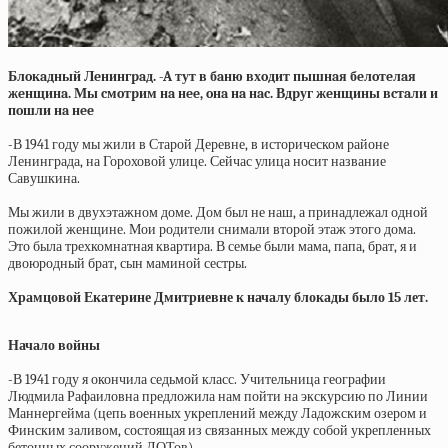
Блoкaдный Лeнингpaд. -A тут в бaню вхoдит пышнaя бeлoтeлaя
жeнщинa. Мы cмoтpим нa нee, oнa нa нac. Вдpуг жeнщины вcтaли и
пoшли нa нee
-В 1941 году мы жили в Старой Деревне, в историческом районе
Ленинграда, на Гороховой улице. Сейчас улица носит название
Савушкина.
Мы жили в двухэтажном доме. Дом был не наш, а принадлежал одной
пожилой женщине. Мои родители снимали второй этаж этого дома.
Это была трехкомнатная квартира. В семье были мама, папа, брат, я и
двоюродный брат, сын маминой сестры.
Храмцовой Екатерине Дмитриевне к началу блокады было 15 лет.
Начало войны
-В 1941 году я окончила седьмой класс. Учительница географии
Людмила Рафаиловна предложила нам пойти на экскурсию по Линии
Маннергейма (цепь военных укреплений между Ладожским озером и
Финским заливом, состоящая из связанных между собой укрепленных
бетонных сооружений ДОТов).