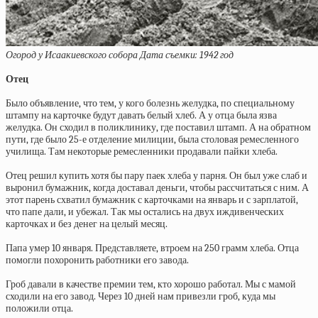
Огород у Исаакиевского собора Дата съемки: 1942 год
Отец
Было объявление, что тем, у кого болезнь желудка, по специальному
штампу на карточке будут давать белый хлеб. А у отца была язва
желудка. Он сходил в поликлинику, где поставил штамп. А на обратном
пути, где было 25-е отделение милиции, была столовая ремесленного
училища. Там некоторые ремесленники продавали пайки хлеба.
Отец решил купить хотя бы пару паек хлеба у парня. Он был уже слаб и
выронил бумажник, когда доставал деньги, чтобы рассчитаться с ним. А
этот парень схватил бумажник с карточками на январь и с зарплатой,
что папе дали, и убежал. Так мы остались на двух иждивенческих
карточках и без денег на целый месяц.
Папа умер 10 января. Представляете, втроем на 250 грамм хлеба. Отца
помогли похоронить работники его завода.
Гроб давали в качестве премии тем, кто хорошо работал. Мы с мамой
сходили на его завод. Через 10 дней нам привезли гроб, куда мы
положили отца.