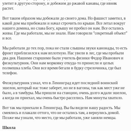
улетит в другую сторону, и добежим до ржавой канавы, где ивняк
растет.
Вот таким образом мы добежали до своего дома. Но фашист заметил, в
какой дом мы прибежали и начал строчить по крыше. Все летал вокруг
нашего домика, но слава Богу, крышу не пробил он нам. Все остались
живы. Где мы работали, мы не знали. Нам говорили “секретный объект”
и все.
Мы работали до тех пор, пока не стали слышны звуки канонады, то есть
фронт приблизился к нам вплотную. Нас увели в лес, где мы пробыли
два дня. Нашими старшими были учитель физики Федор Иванович и
физкультурник. Они нам морковку откуда-то принесли и целых
полмешка хлеба. Они все время бегали в будку стрелочника, где был
телефон.
Физкультурник узнал, что в Ленинград идет последний воинский
эшелон, который нас тоже заберет, но не в вагоны, так как мест уже не
было, а в тамбуры. Мы пришли на станцию, очень долго ждали эшелон,
а когда он приехал, мы очень быстро расселись. Нам минуты хватило.
Вот так мы приехали в Ленинград. Вы бы видели нашу радость. Мы
смеялись и плакали оттого, что не остались там, а вернулись домой.
Позже мы узнали, что место, где мы работали, уже заняли немцы.
Школа