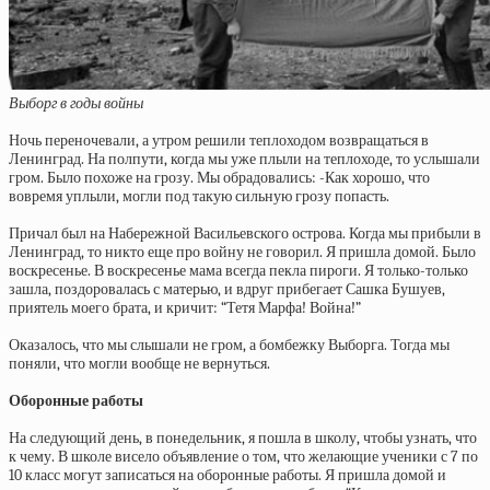
Выборг в годы войны
Ночь переночевали, а утром решили теплоходом возвращаться в
Ленинград. На полпути, когда мы уже плыли на теплоходе, то услышали
гром. Было похоже на грозу. Мы обрадовались: -Как хорошо, что
вовремя уплыли, могли под такую сильную грозу попасть.
Причал был на Набережной Васильевского острова. Когда мы прибыли в
Ленинград, то никто еще про войну не говорил. Я пришла домой. Было
воскресенье. В воскресенье мама всегда пекла пироги. Я только-только
зашла, поздоровалась с матерью, и вдруг прибегает Сашка Бушуев,
приятель моего брата, и кричит: “Тетя Марфа! Война!”
Оказалось, что мы слышали не гром, а бомбежку Выборга. Тогда мы
поняли, что могли вообще не вернуться.
Оборонные работы
На следующий день, в понедельник, я пошла в школу, чтобы узнать, что
к чему. В школе висело объявление о том, что желающие ученики с 7 по
10 класс могут записаться на оборонные работы. Я пришла домой и