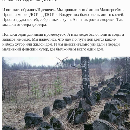
И вот нас собралось 11 девочек. Мы прошли всю Линию Маннергейма.
Прошли много ДОТов, ДЗОТов. Вокруг них было очень много костей.
Просто груды костей, собранных в кучи. А на них росли сморчки. Так
мы шли от озера до озера.
Попался один длинный промежуток. А нам негде было попить воды, а
запасов не было. Мы надеялись, что нам по пути попадется какой-
нибудь хутор или жилой дом. И мы действительно увидели впереди
маленький финский хутор, где был жилым всего один дом.