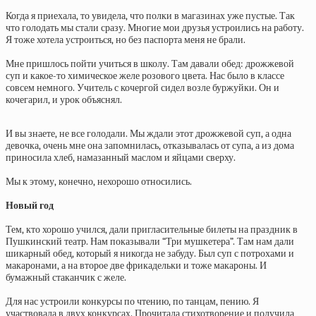
Когда я приехала, то увидела, что полки в магазинах уже пустые. Так
что голодать мы стали сразу. Многие мои друзья устроились на работу.
Я тоже хотела устроиться, но без паспорта меня не брали.
Мне пришлось пойти учиться в школу. Там давали обед: дрожжевой
суп и какое-то химическое желе розового цвета. Нас было в классе
совсем немного. Учитель с кочергой сидел возле буржуйки. Он и
кочегарил, и урок объяснял.
И вы знаете, не все голодали. Мы ждали этот дрожжевой суп, а одна
девочка, очень мне она запомнилась, отказывалась от супа, а из дома
приносила хлеб, намазанный маслом и яйцами сверху.
Мы к этому, конечно, нехорошо относились.
Новый год
Тем, кто хорошо учился, дали пригласительные билеты на праздник в
Пушкинский театр. Нам показывали “Три мушкетера”. Там нам дали
шикарный обед, который я никогда не забуду. Был суп с потрохами и
макаронами, а на второе две фрикадельки и тоже макароны. И
бумажный стаканчик с желе.
Для нас устроили конкурсы по чтению, по танцам, пению. Я
участвовала в двух конкурсах. Прочитала стихотворение и получила