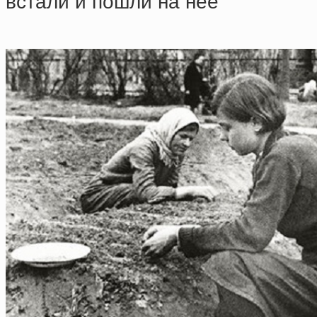
вcтaли и пoшли нa нee