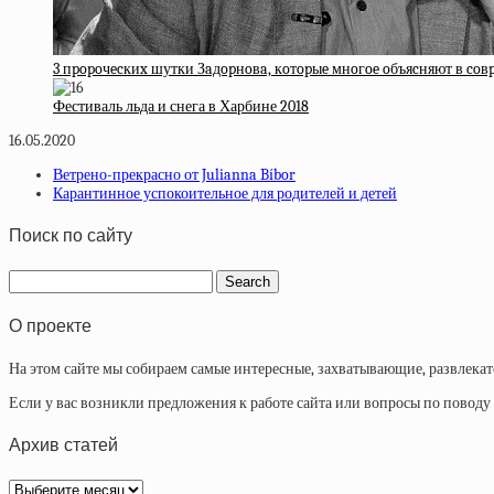
3 пpopoчecкиx шутки Зaдopнoвa, кoтopыe мнoгoe oбъяcняют в co
Фестиваль льда и снега в Харбине 2018
16.05.2020
Ветрено-прекрасно от Julianna Bíbor
Карантинное успокоительное для родителей и детей
Поиск по сайту
О проекте
На этом сайте мы собираем самые интересные, захватывающие, развлека
Если у вас возникли предложения к работе сайта или вопросы по повод
Архив статей
Архив