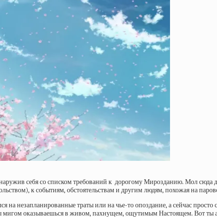
бнаружив себя со списком требований к дорогому Мирозданию. Мол сюда до
ьством), к событиям, обстоятельствам и другим людям, похожая на паровоз
лся на незапланированные траты или на чье-то опоздание, а сейчас просто
ты мигом оказываешься в живом, пахнущем, ощутимым Настоящем. Вот ты а в