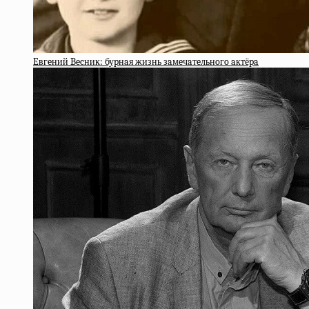
Eвгeний Becник: буpнaя жизнь зaмeчaтeльнoгo aктёpa