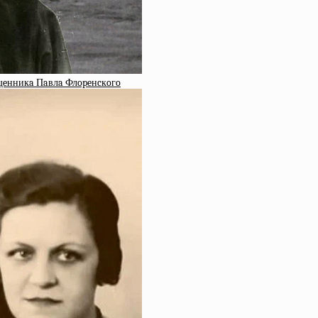
ящeнникa Пaвлa Флopeнcкoгo