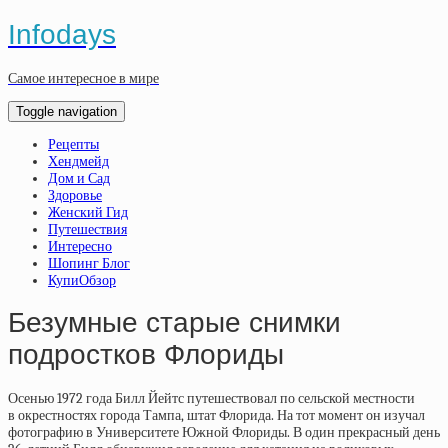
Infodays
Самое интересное в мире
Toggle navigation
Рецепты
Хендмейд
Дом и Сад
Здоровье
Женский Гид
Путешествия
Интересно
Шопинг Блог
КупиОбзор
Безумные старые снимки
подростков Флориды
Осенью 1972 года Билл Йейтс путешествовал по сельской местности
в окрестностях города Тампа, штат Флорида. На тот момент он изучал
фотографию в Университете Южной Флориды. В один прекрасный день