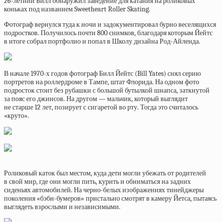
26-летний Билл обнаружил заведение для катания на роликовых
коньках под названием Sweetheart Roller Skating.
Фотограф вернулся туда к ночи и задокументировал бурно веселящихся
подростков. Получилось почти 800 снимков, благодаря которым Йейтс
в итоге собрал портфолио и попал в Школу дизайна Род-Айленда.
В начале 1970-х годов фотограф Билл Йейтс (Bill Yates) снял серию
портретов на роллердроме в Тампе, штат Флорида. На одном фото
подросток стоит без рубашки с большой бутылкой шнапса, заткнутой
за пояс его джинсов. На другом — мальчик, который выглядит
не старше 12 лет, позирует с сигаретой во рту. Тогда это считалось
«круто».
Роликовый каток был местом, куда дети могли убежать от родителей
в свой мир, где они могли пить, курить и обниматься на задних
сиденьях автомобилей. На черно-белых изображениях тинейджеры
поколения «бэби-бумеров» пристально смотрят в камеру Йетса, пытаясь
выглядеть взрослыми и независимыми.