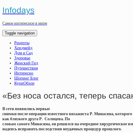
Infodays
Самое интересное в мире
Toggle navigation
Рецепты
Хендмейд
Дом и Сад
Здоровье
Женский Гид
Путешествия
Интересно
Шопинг Блог
КупиОбзор
«Без носа остался, теперь спас
В сети появились первые
снимки после операции известного визажиста Р. Минасяна, которого
как близкого друга Р. Солнцева. По
словам самого Минасяна, он решился на очередное хирургическое в
надеясь исправить последствия неудачных процедур прошлого.