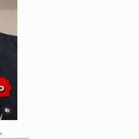
го
ью последующих