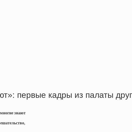
ают»: первые кадры из палаты др
 многие знают
мешательство,