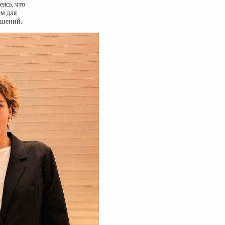
ясь, что
ом для
ешений.