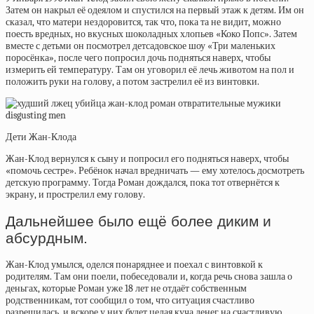
Затем он накрыл её одеялом и спустился на первый этаж к детям. Им он
сказал, что матери нездоровится, так что, пока та не видит, можно
поесть вредных, но вкусных шоколадных хлопьев «Коко Попс». Затем
вместе с детьми он посмотрел детсадовское шоу «Три маленьких
поросёнка», после чего попросил дочь подняться наверх, чтобы
измерить ей температуру. Там он уговорил её лечь животом на пол и
положить руки на голову, а потом застрелил её из винтовки.
Дети Жан-Клода
Жан-Клод вернулся к сыну и попросил его подняться наверх, чтобы
«помочь сестре». Ребёнок начал вредничать — ему хотелось досмотреть
детскую программу. Тогда Роман дождался, пока тот отвернётся к
экрану, и прострелил ему голову.
Дальнейшее было ещё более диким и
абсурдным.
Жан-Клод умылся, оделся понаряднее и поехал с винтовкой к
родителям. Там они поели, побеседовали и, когда речь снова зашла о
деньгах, которые Роман уже 18 лет не отдаёт собственным
родственникам, тот сообщил о том, что ситуация счастливо
разрешилась, и вскоре у них будет целая куча денег на счастливую