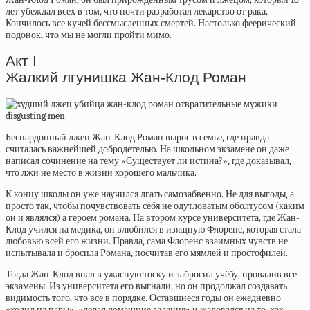
лет убеждал всех в том, что почти разработал лекарство от рака.
Кончилось все кучей бессмысленных смертей. Настолько феерический
подонок, что мы не могли пройти мимо.
Акт I
Жалкий лгунишка Жан-Клод Роман
Беспардонный лжец Жан-Клод Роман вырос в семье, где правда
считалась важнейшей добродетелью. На школьном экзамене он даже
написал сочинение на тему «Существует ли истина?», где доказывал,
что лжи не место в жизни хорошего мальчика.
К концу школы он уже научился лгать самозабвенно. Не для выгоды, а
просто так, чтобы почувствовать себя не одутловатым оболтусом (каким
он и являлся) а героем романа. На втором курсе университета, где Жан-
Клод учился на медика, он влюбился в изящную Флоренс, которая стала
любовью всей его жизни. Правда, сама Флоренс взаимных чувств не
испытывала и бросила Романа, посчитав его мямлей и простофилей.
Тогда Жан-Клод впал в ужасную тоску и забросил учёбу, провалив все
экзамены. Из университета его выгнали, но он продолжал создавать
видимость того, что все в порядке. Оставшиеся годы он ежедневно
«ходил на пары», «делал домашние задания» и жаловался на то, как