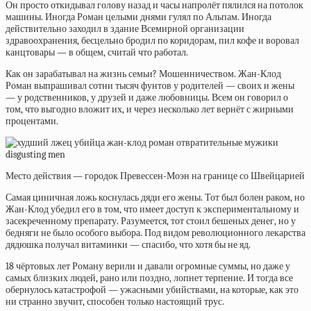
Он просто откидывал голову назад и часы напролёт пялился на потолок
машины. Иногда Роман целыми днями гулял по Альпам. Иногда
действительно заходил в здание Всемирной организации
здравоохранения, бесцельно бродил по коридорам, пил кофе и воровал
канцтовары — в общем, считай что работал.
Как он зарабатывал на жизнь семьи? Мошенничеством. Жан-Клод
Роман выпрашивал сотни тысяч фунтов у родителей — своих и жены
— у родственников, у друзей и даже любовницы. Всем он говорил о
том, что выгодно вложит их, и через несколько лет вернёт с жирными
процентами.
Место действия — городок Превессен-Моэн на границе со Швейцарией
Самая циничная ложь коснулась дяди его жены. Тот был болен раком, но
Жан-Клод убедил его в том, что имеет доступ к экспериментальному и
засекреченному препарату. Разумеется, тот стоил бешеных денег, но у
бедняги не было особого выбора. Под видом революционного лекарства
дядюшка получал витаминки — спасибо, что хотя бы не яд.
18 чёртовых лет Роману верили и давали огромные суммы, но даже у
самых близких людей, рано или поздно, лопнет терпение. И тогда все
обернулось катастрофой — ужасными убийствами, на которые, как это
ни странно звучит, способен только настоящий трус.