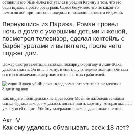
оставили его. Жан-Клод испугался и убедил Карину в том, что это
была
шутка
, просто розыгрыш. Самое безумное, что по какой-то
немыслимой причине она поверила и позволила отвезти её домой.
Вернувшись из Парижа, Роман провёл
ночь в доме с умершими детьми и женой,
посмотрел телевизор, сделал коктейль с
барбитуратами и выпил его, после чего
поджёг дом.
Пожар быстро заметили, вызвали пожарную бригаду и Жан-Жака
удалось спасти. Он впал в кому, и ещё целую неделю полиция считала
его и его домочадцев жертвами неизвестных грабителей.
Как видите, полицейских из Превессен-Моэн не назовёшь гениями
сыска. Однако вскоре им удалось восстановить картину, которая вызвала
ужас у всей нации. Убийцу задержали и вскоре дали пожизненное.
Акт IV
Как ему удалось обманывать всех 18 лет?