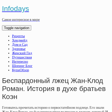
Infodays
Самое интересное в мире
Toggle navigation
Рецепты
Хендмейд
Дом и Сад
Здоровье
Женский Гид
Путешествия
Интересно
Шопинг Блог
КупиОбзор
Беспардонный лжец Жан-Клод
Роман. История в духе братьев
Коэн
Готовьтесь прочитать историю о первостатейном подлеце. Его звали
Жан-Клод Роман, он был прирождённым трусом и лжецом, который 18