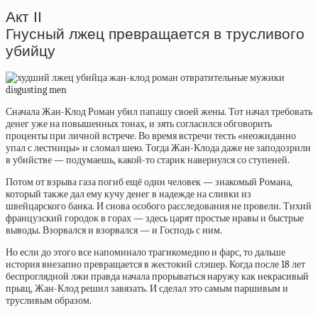
Акт II
Гнусный лжец превращается в трусливого
убийцу
Сначала Жан-Клод Роман убил папашу своей жены. Тот начал требовать
денег уже на повышенных тонах, и зять согласился обговорить
проценты при личной встрече. Во время встречи тесть «неожиданно
упал с лестницы» и сломал шею. Тогда Жан-Клода даже не заподозрили
в убийстве — подумаешь, какой-то старик навернулся со ступеней.
Потом от взрыва газа погиб ещё один человек — знакомый Романа,
который также дал ему кучу денег в надежде на сливки из
швейцарского банка. И снова особого расследования не провели. Тихий
французский городок в горах — здесь царят простые нравы и быстрые
выводы. Взорвался и взорвался — и Господь с ним.
Но если до этого все напоминало трагикомедию и фарс, то дальше
история внезапно превращается в жестокий слэшер. Когда после 18 лет
беспроглядной лжи правда начала прорываться наружу как некрасивый
прыщ, Жан-Клод решил завязать. И сделал это самым паршивым и
трусливым образом.