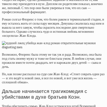
тяжело ему приходится в вузе. Диплом он родителям показал, конечно
же, липовый. С тех пор они были уверены в том, что их сын —
профессиональный фармацевт.
Роман
солгал Флоренс
о том, что болен раком в терминальной стадии, и
ему осталось жить от силы пару месяцев. Девушка сжалилась над ним и
вышла за него замуж, чтобы скрасить последние дни смертельно
больного. Однако случилось чудо и истинная любовь мгновенно
«исцелила» Жан-Клода.
Возможно, Флоренс была этому не так уж и рада. Возможно, она была
под стать своему мужу и тоже не блистала умом. В любом случае, они
прожили вместе почти двадцать лет и нарожали двух детей — сына и
дочь.
Но, как позже рассказал на суде сам Жан-Клод: «Стоит соврать один раз
— и это ведёт к новой лжи, и все по новой, и вот уже вся жизнь —
сплошной обман».
Дальше начинается трагикомедия с
убийствами в духе братьев Коэн.
Чтобы обеспечить семью, Жан-Клод устроился в штаб Всемирной