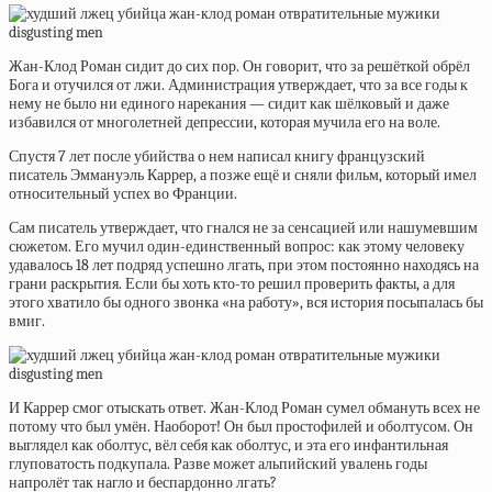
Жан-Клод Роман сидит до сих пор. Он говорит, что за решёткой обрёл
Бога и отучился от лжи. Администрация утверждает, что за все годы к
нему не было ни единого нарекания — сидит как шёлковый и даже
избавился от многолетней депрессии, которая мучила его на воле.
Спустя 7 лет после убийства о нем
написал книгу
французский
писатель Эммануэль Каррер, а позже ещё и сняли фильм, который имел
относительный успех во Франции.
Сам писатель утверждает, что гнался не за сенсацией или нашумевшим
сюжетом. Его мучил один-единственный вопрос: как этому человеку
удавалось 18 лет подряд успешно лгать, при этом постоянно находясь на
грани раскрытия. Если бы хоть кто-то решил проверить факты, а для
этого хватило бы одного звонка «на работу», вся история посыпалась бы
вмиг.
И Каррер смог отыскать ответ. Жан-Клод Роман сумел обмануть всех не
потому что был умён. Наоборот! Он был простофилей и оболтусом. Он
выглядел как оболтус, вёл себя как оболтус, и эта его инфантильная
глуповатость подкупала. Разве может альпийский увалень годы
напролёт так нагло и беспардонно лгать?