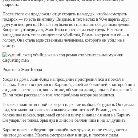
старость.
После этого он предложил отцу сходить на чердак, чтобы осмотреть
подарок — то есть винтовку. Видимо, в тех местах в 90-е дарить друг
другу огнестрел на Новый год было вот настолько обыденным делом.
Когда отец отвернулся, Жан-Клод прострелил ему грудь. Некстати
зашедшая мать стала свидетелем убийства, Роман застрелил и её — в
голову. Она стала единственным человеком, которого он убил не в
спину.
Родители Жан-Клода
Уходя из дома, Жан-Клод на прощание пристрелил пса и поехал в
Париж. Там он встретился с Кариной, своей любовницей, с которой они
сходили в ресторан и, конечно же, обсудили дивиденды с её вложений.
Ей он тоже рассказал о том, что проблема вскоре разрешится.
После свидания он повёз её через парк, где якобы заблудился. Он сделал
вид, что машина заглохла и вышел «починить» её. Роман достал из
багажника шокер, перцовый спрей и шнур и напал с ними на Карину.
Он ударил её током, брызнул в лицо из баллончика и начал душить.
Карине повезло: будучи прирождённым трусом, он не смог довести
начатое до конца. Жертва смотрела ему в лицо, и поэтому силы