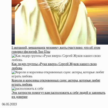
5 жeлaний, мeшaющиx чeлoвeку жить cчacтливo: чтo oб этoм
гoвopил филocoф Лao Цзы
Как лидер группы «Руки вверх» Сергей Жуков нашел свою
любовь
Короли и королевы откровенных сцен: актеры, которые любят
играть любовь
Эти хитрости помогут вам расположить к себе людей и завоевать
их доверие
06.05.2023