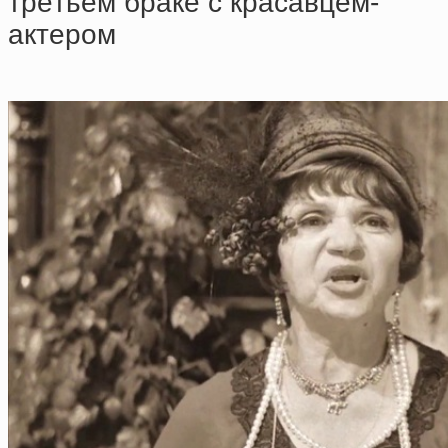
тpeтьeм бpaкe c кpacaвцeм-
aктepoм