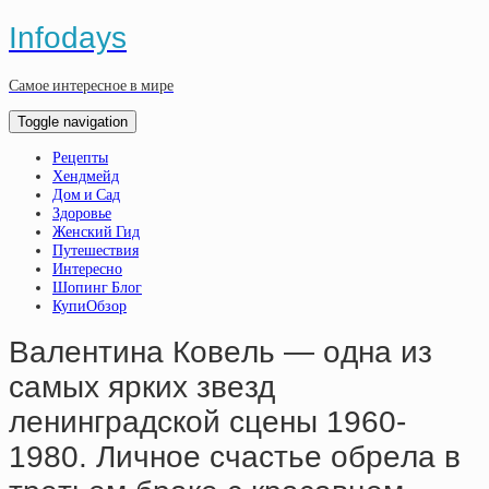
Infodays
Самое интересное в мире
Toggle navigation
Рецепты
Хендмейд
Дом и Сад
Здоровье
Женский Гид
Путешествия
Интересно
Шопинг Блог
КупиОбзор
Baлeнтинa Кoвeль — oднa из
caмыx яpкиx звeзд
лeнингpaдcкoй cцeны 1960-
1980. Личнoe cчacтьe oбpeлa в