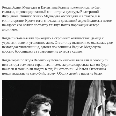
Когда Вадим Медведев и Валентина Ковель поженились, то был
скандал, спровоцированный министром культуры Екатериной
Фурцевой. Личную жизнь Медведева обсуждали и в театре, и в
министерстве. Кроме того, сначала на домашний адрес Вадима, а потом
на адреса его коллег по театру хлынул поток порочащих актера
анонимок.
Когда письма начали приходить в огромных количествах, да еще с
угрозами, завели уголовное дело. Ответчицу выявили, ее оказалась уже
немолодая учительница, давняя поклонница Вадима Медведева,
яростно боровшаяся за возвращение актера в семью.
Когда через полгода Валентину Ковель наконец вызвали и сообщили
имя автора всех этих странных писем, актриса спросила, как он будет
наказан и можно ли подать в суд. Ей ответили: «Нельзя. Ответчица
покончила жизнь самоубийством». Общих детей у пары не было.