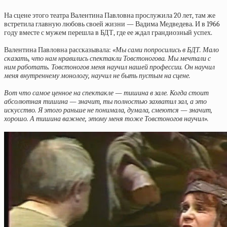
На сцене этого театра Валентина Павловна прослужила 20 лет, там же
встретила главную любовь своей жизни — Вадима Медведева. И в 1966
году вместе с мужем перешла в БДТ, где ее ждал грандиозный успех.
Валентина Павловна рассказывала:
«Мы сами попросились в БДТ. Мало
сказать, что нам нравились спектакли Товстоногова. Мы мечтали с
ним работать. Товстоногов меня научил нашей профессии. Он научил
меня внутреннему монологу, научил не быть пустым на сцене.
Вот что самое ценное на спектакле — тишина в зале. Когда стоит
абсолютная тишина — значит, ты полностью захватил зал, а это
искусство. Я этого раньше не понимала, думала, смеются — значит,
хорошо. А тишина важнее, этому меня тоже Товстоногов научил».