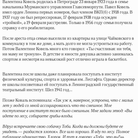
Валентина Ковель родилась в Петрограде 23 января 1923 года в семье
начальника Мурманского управления Главсевморпути. Павел Ковель
имел орден Ленина первых номеров, был членом ВКП(б) с 1918 года. В
1937 году он был репрессирован, 17 февраля 1938 года осужден
«тройкой», а 19 февраля расстрелян. Только в 1956 году семья получила
справку о его реабилитации.
После ареста отца семью выселили из квартиры на улице Чайковского в
коммуналку в том же доме, а мать долго не могла устроиться на работу.
Потом Валентине Ковель много кто говорил: «Ты счастливая: ни тебя,
ни маму не тронули». В детстве и юности девушка активно занималась
спортом и несмотря на невысокий рост отлично играла в баскетбол.
Валентина после школы даже планировала поступать в институт
физической культуры, спорта и здоровья им. Лесгафта. Однако директор
ее школы посоветовал ей поступать в Ленинградский государственный
театральный институт. Шел 1941 год…
Позже Коваль вспоминала:
«Так уж я, наверное, устроена, что с малых
лет у людей со мной ассоциировалось что-то смешное. Мое
поступление в институт тоже было смешным. Мне задали этюд: «Вы
идете по лесу, собираете грибы-ягоды.
Вдруг встречаете свою собачку Тоби. Когда вы должны будете ее
увидеть — раздастся хлопок». Все шло хорошо. Я иду по лесу. Полное
публичное одиночество. Хлопок. И тут я говорю: «Тоби, это вы?»».