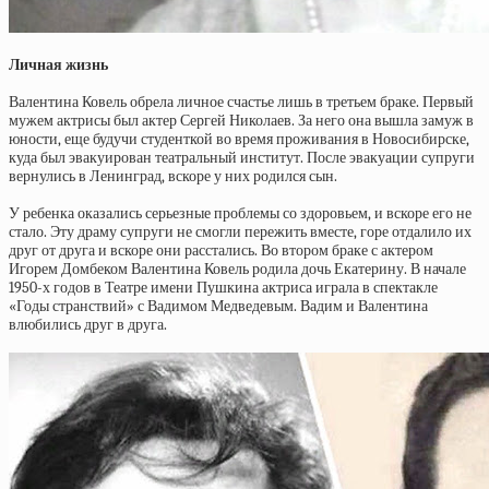
Личная жизнь
Валентина Ковель обрела личное счастье лишь в третьем браке. Первый
мужем актрисы был актер Сергей Николаев. За него она вышла замуж в
юности, еще будучи студенткой во время проживания в Новосибирске,
куда был эвакуирован театральный институт. После эвакуации супруги
вернулись в Ленинград, вскоре у них родился сын.
У ребенка оказались серьезные проблемы со здоровьем, и вскоре его не
стало. Эту драму супруги не смогли пережить вместе, горе отдалило их
друг от друга и вскоре они расстались. Во втором браке с актером
Игорем Домбеком Валентина Ковель родила дочь Екатерину. В начале
1950-х годов в Театре имени Пушкина актриса играла в спектакле
«Годы странствий» с Вадимом Медведевым. Вадим и Валентина
влюбились друг в друга.