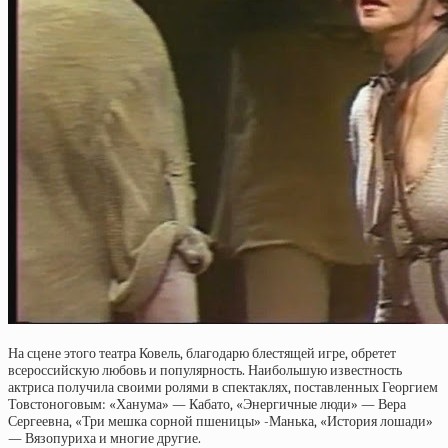
На сцене этого театра Ковель, благодарю блестящей игре, обретет
всероссийскую любовь и популярность. Наибольшую известность
актриса получила своими ролями в спектаклях, поставленных Георгием
Товстоноговым: «Ханума» — Кабато, «Энергичные люди» — Вера
Сергеевна, «Три мешка сорной пшеницы» -Манька, «История лошади»
— Вязопуриха и многие другие.