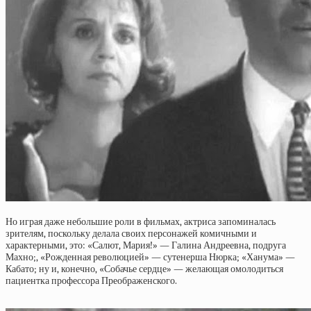
Но играя даже небольшие роли в фильмах, актриса запоминалась
зрителям, поскольку делала своих персонажей комичными и
характерными, это: «Салют, Мария!» — Галина Андреевна, подруга
Махно;, «Рожденная революцией» — сутенерша Нюрка; «Ханума» —
Кабато; ну и, конечно, «Собачье сердце» — желающая омолодиться
пациентка профессора Преображенского.