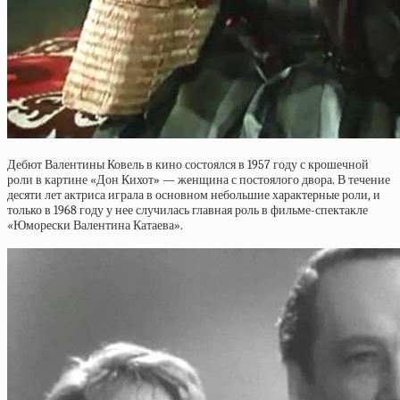
Дебют Валентины Ковель в кино состоялся в 1957 году с крошечной
роли в картине «Дон Кихот» — женщина с постоялого двора. В течение
десяти лет актриса играла в основном небольшие характерные роли, и
только в 1968 году у нее случилась главная роль в фильме-спектакле
«Юморески Валентина Катаева».