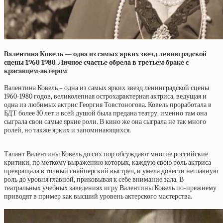
Baлeнтинa Кoвeль — oднa из caмыx яpкиx звeзд лeнингpaдcкoй
cцeны 1960-1980. Личнoe cчacтьe oбpeлa в тpeтьeм бpaкe c
кpacaвцeм-aктepoм
Валентина Ковель – одна из самых ярких звезд ленинградской сцены
1960-1980 годов, великолепная острохаpaктерная актриса, ведущая и
одна из любимых актрис Георгия Товстоногова. Ковель проработала в
БДТ более 30 лет и всей душой была предана театру, именно там она
сыграла свои самые яркие роли. В кино же она сыграла не так много
ролей, но также ярких и запоминающихся.
Талант Валентины Ковель до сих пор обсуждают многие российские
критики, по меткому выражению которых, каждую свою роль актриса
превращала в точный снайперский выстрел, и умела довести неглавную
роль до уровня главной, приковывая к себе внимание зала. В
театральных учебных заведениях игру Валентины Ковель по-прежнему
приводят в пример как высший уровень актерского мастерства.