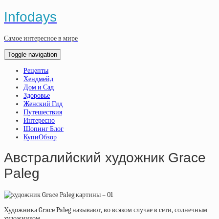
Infodays
Самое интересное в мире
Toggle navigation
Рецепты
Хендмейд
Дом и Сад
Здоровье
Женский Гид
Путешествия
Интересно
Шопинг Блог
КупиОбзор
Австралийский художник Grace
Paleg
Художника Grace Paleg называют, во всяком случае в сети, солнечным
художником.