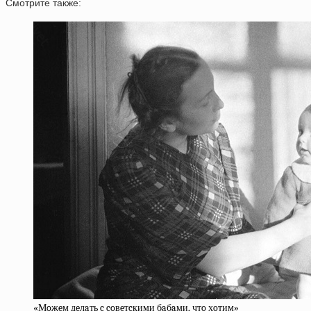
Смотрите также:
«Мoжeм дeлaть c coвeтcкими бaбaми, чтo хoтим»