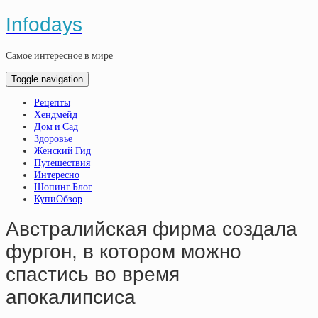
Infodays
Самое интересное в мире
Toggle navigation
Рецепты
Хендмейд
Дом и Сад
Здоровье
Женский Гид
Путешествия
Интересно
Шопинг Блог
КупиОбзор
Австралийская фирма создала
фургон, в котором можно
спастись во время
апокалипсиса