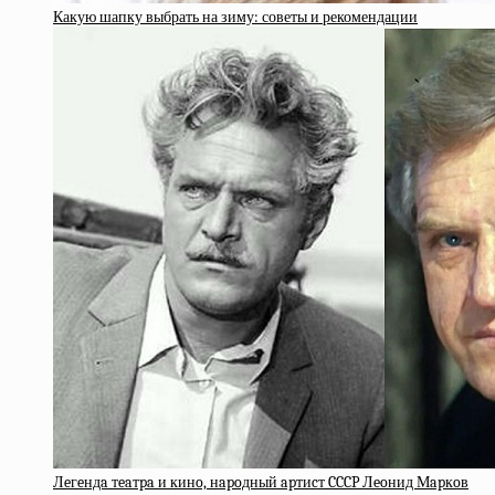
Какую шапку выбрать на зиму: советы и рекомендации
Лeгeндa тeaтpa и кинo, нapoдный apтиcт CCCP Лeoнид Мapкoв