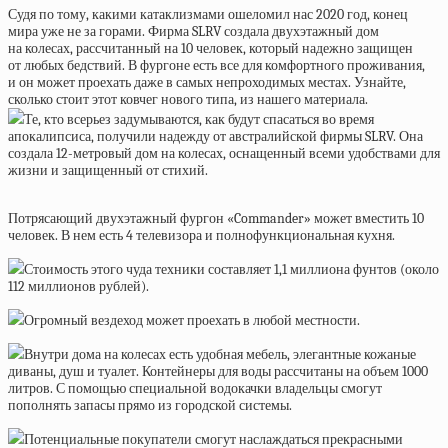
Судя по тому, какими катаклизмами ошеломил нас 2020 год, конец
мира уже не за горами. Фирма SLRV создала двухэтажный дом
на колесах, рассчитанный на 10 человек, который надежно защищен
от любых бедствий. В фургоне есть все для комфортного проживания,
и он может проехать даже в самых непроходимых местах. Узнайте,
сколько стоит этот ковчег нового типа, из нашего материала.
Те, кто всерьез задумываются, как будут спасаться во время
апокалипсиса, получили надежду от австралийской фирмы SLRV. Она
создала 12-метровый дом на колесах, оснащенный всеми удобствами для
жизни и защищенный от стихий.
Потрясающий двухэтажный фургон «Commander» может вместить 10
человек. В нем есть 4 телевизора и полнофункциональная кухня.
Стоимость этого чуда техники составляет 1,1 миллиона фунтов (около
112 миллионов рублей).
Огромный вездеход может проехать в любой местности.
Внутри дома на колесах есть удобная мебель, элегантные кожаные
диваны, душ и туалет. Контейнеры для воды рассчитаны на объем 1000
литров. С помощью специальной водокачки владельцы смогут
пополнять запасы прямо из городской системы.
Потенциальные покупатели смогут наслаждаться прекрасными