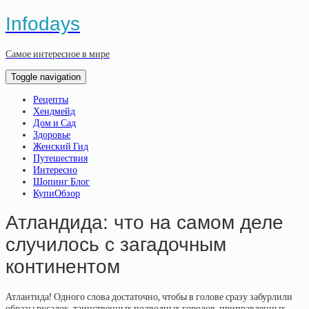
Infodays
Самое интересное в мире
Toggle navigation
Рецепты
Хендмейд
Дом и Сад
Здоровье
Женский Гид
Путешествия
Интересно
Шопинг Блог
КупиОбзор
Атландида: что на самом деле
случилось с загадочным
континентом
Атлантида! Одного слова достаточно, чтобы в голове сразу забурлили
образы русалок, таинственных подводных городов, приправленных