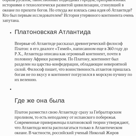
историями о технологически развитой цивилизации, сгинувшей в
океане по прихоти богов. Но откуда же взялась сама идея об Атлантиде?
Кто был первым исследователем? История утерянного континента очень
запутана.
Платоновская Атлантида
Впервые об Атлантиде рассказал древнегреческий философ
Платон: в его диалоге «Тимей», написанном еще в 360 году до
Р.Х., Атлантида описана как огромный континент, почти в
половину Африки размером. По Платону, континент был
разделен на царства-конфедерации, обладающие невероятной
силой. Философ пишет, что воинственность атлантов пришлась
богам не по вкусу и континент погрузился в морскую пучину по
их велению.
Где же она была
Платон разместил свою Атлантиду сразу за Гибралтарским
проливом, то есть неподалеку от испанского побережья.
Современные приверженцы платоновской теории утверждают,
что Атлантида могла располагаться только в Атлантическом
океане. В частности, российский ученый Николай Жиров