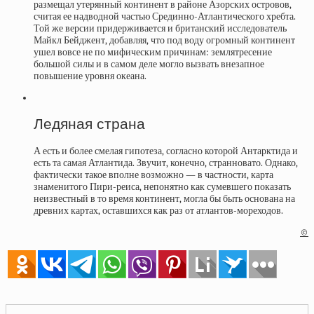
размещал утерянный континент в районе Азорских островов,
считая ее надводной частью Срединно-Атлантического хребта.
Той же версии придерживается и британский исследователь
Майкл Бейджент, добавляя, что под воду огромный континент
ушел вовсе не по мифическим причинам: землятресение
большой силы и в самом деле могло вызвать внезапное
повышение уровня океана.
Ледяная страна
А есть и более смелая гипотеза, согласно которой Антарктида и
есть та самая Атлантида. Звучит, конечно, странновато. Однако,
фактически такое вполне возможно — в частности, карта
знаменитого Пири-реиса, непонятно как сумевшего показать
неизвестный в то время континент, могла бы быть основана на
древних картах, оставшихся как раз от атлантов-мореходов.
©