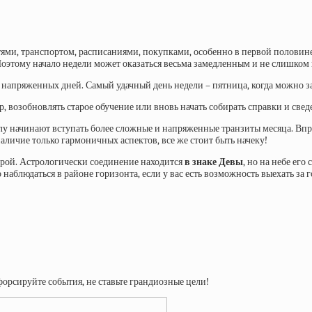
тями, транспортом, расписаниями, покупками, особенно в первой половин
 Поэтому начало недели может оказаться весьма замедленным и не слишко
 напряженных дней. Самый удачный день недели – пятница, когда можно за
, возобновлять старое обучение или вновь начать собирать справки и свед
лу начинают вступать более сложные и напряженные транзиты месяца. Впро
наличие только гармоничных аспектов, все же стоит быть начеку!
рой. Астрологически соединение находится
в знаке Девы
, но на небе его
наблюдаться в районе горизонта, если у вас есть возможность выехать за г
форсируйте события, не ставьте грандиозные цели!