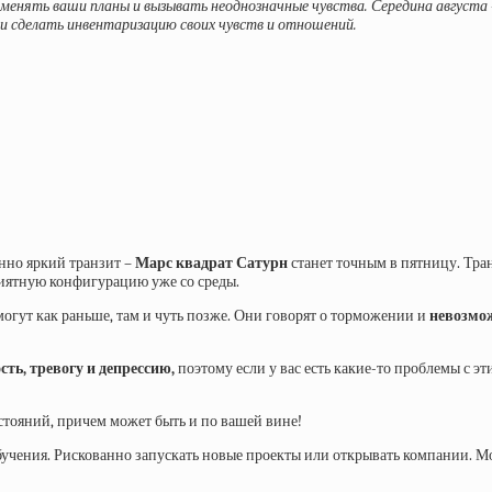
менять ваши планы и вызывать неоднозначные чувства. Середина августа 
и сделать инвентаризацию своих чувств и отношений.
нно яркий транзит –
Марс квадрат Сатурн
станет точным в пятницу. Тра
приятную конфигурацию уже со среды.
могут как раньше, там и чуть позже. Они говорят о торможении и
невозмо
сть, тревогу и депрессию,
поэтому если у вас есть какие-то проблемы с эт
тояний, причем может быть и по вашей вине!
 обучения. Рискованно запускать новые проекты или открывать компании. 