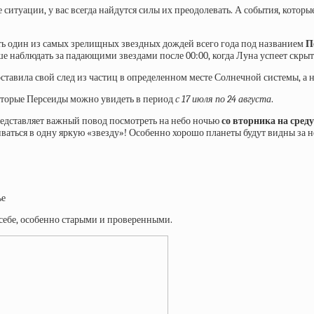
ситуации, у вас всегда найдутся силы их преодолевать. А события, которые
ть один из самых зрелищных звездных дождей всего года под названием
П
е наблюдать за падающими звездами после 00:00, когда Луна успеет скрыт
 оставила свой след из частиц в определенном месте Солнечной системы, а н
которые Персеиды можно увидеть в период
с 17 июля по 24 августа
.
ставляет важный повод посмотреть на небо ночью
со вторника на среду
ливаться в одну яркую «звезду»! Особенно хорошо планеты будут видны за 
ье
 себе, особенно старыми и проверенными.