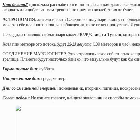
Что делать?
Для начала расслабиться и понять: если вам даются сложные 
огорчать или добавлять вам тревоги, но прямого воздействия не будет.
АСТРОНОМИЯ
: жители и гости Северного полушария смогут наблюда
можете себе позволить ночные наблюдения, то не стоит пропускать! Лучш
Перседиды появляются благодаря комете
109P/Свифта-Туттля
, которая
Хотя пик метеорного потока будет
12-13 августа
(100 метеоров в час), не
СОЕДИНЕНИЕ МАРС-ЮПИТЕР. Это астрологическое событие также пред
зрелище. Планеты будут настолько близко, что визуально будут как бы с
Гармоничные дни
: суббота
Напряженные дни
: среда, четверг
Дни со смешенной энергией
: понедельник, вторник, пятница, воскресен
Совет недели
: Не копите тревогу, найдите экологичные способы помочь