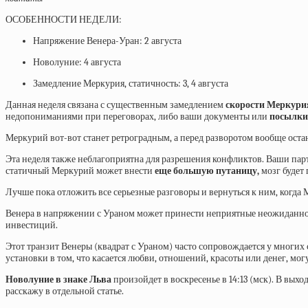
ОСОБЕННОСТИ НЕДЕЛИ:
Напряжение Венера-Уран: 2 августа
Новолуние: 4 августа
Замедление Меркурия, статичность: 3, 4 августа
Данная неделя связана с существенным замедлением
скорости Меркури
недопониманиями при переговорах, либо ваши документы или
посылки 
Меркурий вот-вот станет ретроградным, а перед разворотом вообще остан
Эта неделя также неблагоприятна для разрешения конфликтов. Ваши парт
статичный Меркурий может внести
еще большую путаницу,
мозг будет 
Лучше пока отложить все серьезные разговоры и вернуться к ним, когда
Венера в напряжении с Ураном может принести неприятные неожиданн
инвестиций.
Этот транзит Венеры (квадрат с Ураном) часто сопровождается у многих
установки в том, что касается любви, отношений, красоты или денег, мо
Новолуние в знаке Льва
произойдет в воскресенье в 14:13 (мск). В вых
расскажу в отдельной статье.