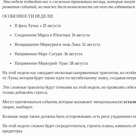
Эта неделя подводит нас к сложным транзитам месяца, которые могут 
развития событий, но также даст возможность от чего-то избавиться 
ОСОБЕННОСТИ НЕДЕЛИ:
II фаза Луны: с 12 августа
Соединение Марса и Юпитера: 14 августа
Возвращение Меркурия в знак Льва: 15 августа
Напряжение Марс-Сатурн: 16 августа
Напряжение Меркурий-Уран: 18 августа
На этой неделе нас ожидают несколько напряженных транзитов
,
но особе
от Луны, которая будет также идти по мутабельному знаку, создавая не
Эти сложные транзиты будут точными на этой неделе, но проявлять себя 
только добавлять стресса.
Могут притягиваться события, которые вызывают эмоциональную
устало
скорее, наоборот.
Больные люди также должны быть осторожными, есть риск ухудшения сос
На этой неделе сложно будет сосредоточиться, строить планы, начинать
кредиторы.