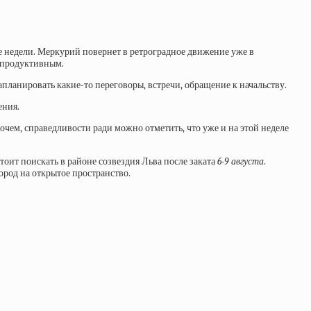
е недели. Меркурий повернет в ретроградное движение уже в
м продуктивным.
планировать какие-то переговоры, встречи, обращение к начальству.
ения.
чем, справедливости ради можно отметить, что уже и на этой неделе
 стоит поискать в районе созвездия Льва после заката
6-9 августа
.
ород на открытое пространство.