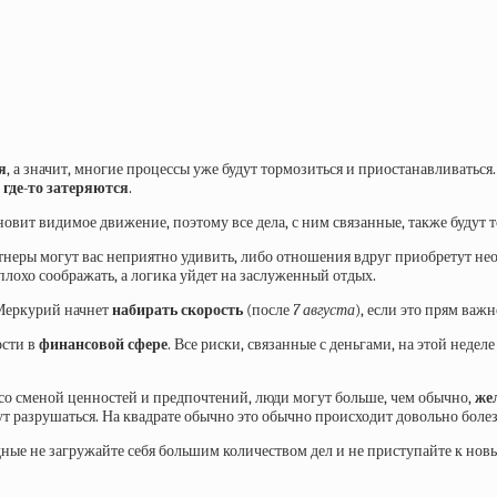
я
, а значит, многие процессы уже будут тормозиться и приостанавливаться.
где-то затеряются
.
овит видимое движение, поэтому все дела, с ним связанные, также будут т
неры могут вас неприятно удивить, либо отношения вдруг приобретут нео
плохо соображать, а логика уйдет на заслуженный отдых.
 Меркурий начнет
набирать скорость
(после
7 августа
), если это прям важн
ости в
финансовой сфере
. Все риски, связанные с деньгами, на этой недел
 со сменой ценностей и предпочтений, люди могут больше, чем обычно,
же
гут разрушаться. На квадрате обычно это обычно происходит довольно боле
одные не загружайте себя большим количеством дел и не приступайте к но