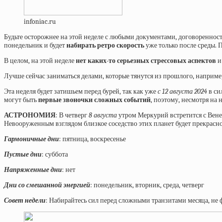
infoniac.ru
Будьте осторожнее на этой неделе с любыми документами, договореннос
понедельник и будет
набирать ретро скорость
уже только после среды.
В целом, на этой неделе
нет каких-то серьезных стрессовых аспектов
и
Лучше сейчас заниматься делами, которые тянутся из прошлого, например
Эта неделя будет затишьем перед бурей, так как уже
с 12 августа 2024
в си
могут быть
первые звоночки сложных событий
, поэтому, несмотря на 
АСТРОНОМИЯ
: В четверг
8 августа
утром Меркурий встретится с Вене
Невооруженным взглядом близкое соседство этих планет будет прекрасно 
Гармоничные дни
: пятница, воскресенье
Пустые дни
: суббота
Напряженные дни
: нет
Дни со смешанной энергией
: понедельник, вторник, среда, четверг
Совет недели
: Набирайтесь сил перед сложными транзитами месяца, не 