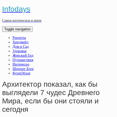
Infodays
Самое интересное в мире
Toggle navigation
Рецепты
Хендмейд
Дом и Сад
Здоровье
Женский Гид
Путешествия
Интересно
Шопинг Блог
КупиОбзор
Архитектор показал, как бы
выглядели 7 чудес Древнего
Мира, если бы они стояли и
сегодня