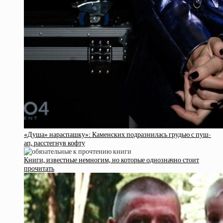
«Душа» нараспашку»: Каменских подразнилась грудью с пуш-
ап, расстегнув кофту
Книги, известные немногим, но которые однозначно стоит
прочитать