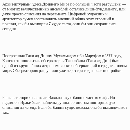
Архитектурные чудеса Древнего Мира по большей части разрушены —
от многих величественных ансамблей остались лишь фундаменты, или
даже просто описания на пергаменте. Цифровой художник и
архитектор сумел восстановить внешний облик этих строений и
показал, как бы выглядели 7 чудес света, если бы они сохранились
сегодня.
Построенная Таки ад-Дином Мухаммадом ибн Маруфом в 1577 году,
Константинопольская обсерватория Таккюбина (Таки ад-Дин) была
одной из крупнейших астрономических обсерваторий в средневековом
мире. Обсерваторию разрушили уже через три года после постройки.
Раньше историки считали Вавилонскую башню частью мифа. Но
недавно в Ираке были найдены руины, во многом повторяющую
описания из легенд. Если бы башня существовала, она бы выглядела вот
так: