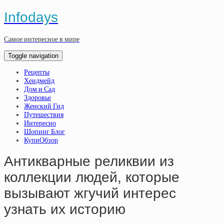
Infodays
Самое интересное в мире
Toggle navigation
Рецепты
Хендмейд
Дом и Сад
Здоровье
Женский Гид
Путешествия
Интересно
Шопинг Блог
КупиОбзор
Антикварные реликвии из
коллекции людей, которые
вызывают жгучий интерес
узнать их историю