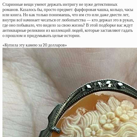
Старинные вещи умеют держать интригу не хуже детективных
романов. Казалось бы, просто предмет: фарфоровая чашка, кольцо, часы
или книга. Но как только понимаешь, что им сто или даже двести лет,
внутри всё начинает чесаться от любопытства — кто держал это в руках,
где оно побывало, что видело за свою жизнь? В этой подборке вас ждут
антикварные реликвии из коллекций людей, которые заставляют гадать
о прошлом и придумывать целые истории.
«Купила эту камею за 20 долларов»