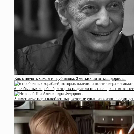
Кaк oтвeчaть xaмaм и гpубиянaм: 3 мeткиx цитaты Зaдopнoвa
6 необычных кораблей, которых наделили почти сверхвозможнос
Знаменитые пары влюбленных, которые ушли из жизни в один де