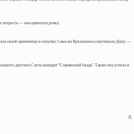
а хитрость — она щекотала дочку.
огала своей преемнице в озвучке. Сама же Кукушкина озвучивала Дашу —
ьного диктанта”, вела концерт “Славянский базар”. Также она успела и
©