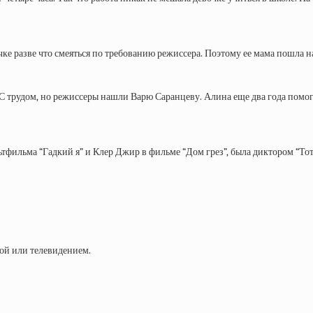
е разве что смеяться по требованию режиссера. Поэтому ее мама пошла н
. С трудом, но режиссеры нашли Варю Саранцеву. Алина еще два года пом
льма “Гадкий я” и Клер Джир в фильме “Дом грез”, была диктором “Тотал
ой или телевидением.