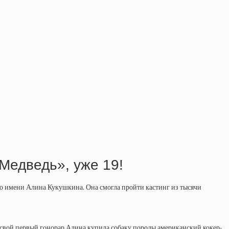
Медведь», уже 19!
по имени Алина Кукушкина. Она смогла пройти кастинг из тысячи
 На свой первый гонорар Алина купила собаку породы американский кокер-