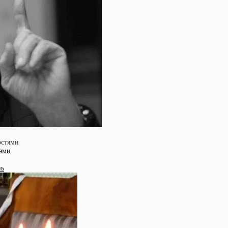
тями
нь