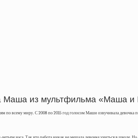
а Маша из мультфильма «Маша и 
м по всему миру. С 2008 по 2015 год голосом Маши озвучивала девочка 
ри-четыре часа. Так что работа никак не мешала девочке учиться в школе.