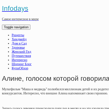
Infodays
Самое интересное в мире
Toggle navigation
Рецепты
Хендмейд
Дом и Сад
Здоровье
Женский Гид
Путешествия
Интересно
Шопинг Блог
КупиОбзор
Алине, голосом которой говорил
Мультфильм “Маша и медведь” полюбился миллионам детей и их родителя
конкурсанток. Интересно, что внешне Алина напоминает свою героиню.
Запись голоса девочки происходила пару раз в месяц и на это уходило т