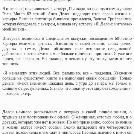
В интервью, появившемся в четверг, 11 января, во французском журнале
Paris Match 82-летний Ален Делон подводит итог своей жизни и
карьеры. Бывшая спутница бывшего президента, Валери Триервейлер,
которая беседовала с актером, назвала эту встречу «Я, Делон: интервью
моей жизни».
Интервью появилось в специальном выпуске, посвященном 60-летию
карьеры великого артиста. Вспомнив о своей жизни, своих ролях,
друзьях и семье, Делон объясняет свое неприятие сегодняшней
действительности: «Жизнь мне больше ничего не приносит. Я уже все
видел, все пережил. Но главное, я ненавижу эту эпоху, меня от нее
тошнит».
«Я ненавижу этих людей. Все фальшиво, все – подделка. Уважения
больше не существует, никто не выполняет своих обещаний. Только
деньги имеют значение. Каждый день, с утра до вечера, мы только и
слышим о преступлениях. Я знаю, что покину этот мир без сожалений»,
– говорит актер.
Делон немного рассказывает о неудачах в своей личной жизни, о
трудных взаимоотношениях с семьей. О женщинах, которых любил, и о
друзьях, которых уже нет в живых. По его признанию, особое значение
в жизни актера имеют собаки. Около пятидесяти его четвероногих
друзей похоронены в его саду в пригороде Парижа, именно с ними он