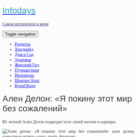
Infodays
Самое интересное в мире
Toggle navigation
Рецепты
Хендмейд
Дом и Сад
Здоровье
Женский Гид
Путешествия
Интересно
Шопинг Блог
КупиОбзор
Ален Делон: «Я покину этот мир
без сожалений»
82-летний Ален Делон подводит итог своей жизни и карьеры.