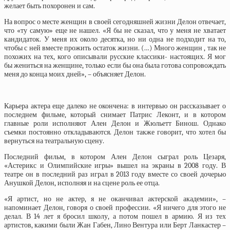
желает быть похоронен и сам.
На вопрос о месте женщин в своей сегодняшней жизни Делон отвечает,
что «ту самую» еще не нашел. «Я бы не сказал, что у меня не хватает
кандидаток. У меня их около десятка, но ни одна не подходит на то,
чтобы с ней вместе прожить остаток жизни. (…) Много женщин , так не
похожих на тех, кого описывали русские классики- настоящих. Я мог
бы жениться на женщине, только если бы она была готова сопровождать
меня до конца моих дней», – объясняет Делон.
Карьера актера еще далеко не окончена: в интервью он рассказывает о
последнем фильме, который снимает Патрис Леконт, и в котором
главные роли исполняют Ален Делон и Жюльетт Бинош. Однако
съемки постоянно откладываются. Делон также говорит, что хотел бы
вернуться на театральную сцену.
Последний фильм, в котором Ален Делон сыграл роль Цезаря,
«Астерикс и Олимпийские игры» вышел на экраны в 2008 году. В
театре он в последний раз играл в 2013 году вместе со своей дочерью
Анушкой Делон, исполняя и на сцене роль ее отца.
«Я артист, но не актер, я не оканчивал актерской академии», –
напоминает Делон, говоря о своей профессии. «Я ничего для этого не
делал. В 14 лет я бросил школу, а потом пошел в армию. Я из тех
артистов, какими были Жан Габен, Лино Вентура или Берт Ланкастер –