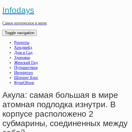
Infodays
Самое интересное в мире
Toggle navigation
Рецепты
Хендмейд
Дом и Сад
Здоровье
Женский Гид
Путешествия
Интересно
Шопинг Блог
КупиОбзор
Акула: самая большая в мире
атомная подлодка изнутри. В
корпусе расположено 2
субмарины, соединенных между