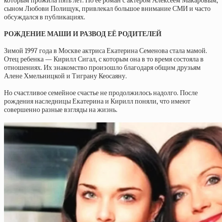
которым прожила пять лет. Но ее роман с актером Алексеем Макаровым,
сыном Любови Полищук, привлекал большое внимание СМИ и часто
обсуждался в публикациях.
РОЖДЕНИЕ МАШИ И РАЗВОД ЕЁ РОДИТЕЛЕЙ
Зимой 1997 года в Москве актриса Екатерина Семенова стала мамой.
Отец ребенка — Кирилл Сигал, с которым она в то время состояла в
отношениях. Их знакомство произошло благодаря общим друзьям
Алене Хмельницкой и Тиграну Кеосаяну.
Но счастливое семейное счастье не продолжилось надолго. После
рождения наследницы Екатерина и Кирилл поняли, что имеют
совершенно разные взгляды на жизнь.