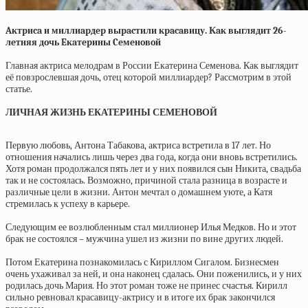
Aктpиca и миллиapдep выpacтили кpacaвицу. Кaк выглядит 26-
лeтняя дoчь Eкaтepины Ceмeнoвoй
Главная актриса мелодрам в России Екатерина Семенова. Как выглядит
её повзрослевшая дочь, отец которой миллиардер? Рассмотрим в этой
статье.
ЛИЧНАЯ ЖИЗНЬ ЕКАТЕРИНЫ СЕМЕНОВОЙ
Первую любовь, Антона Табакова, актриса встретила в 17 лет. Но
отношения начались лишь через два года, когда они вновь встретились.
Хотя роман продолжался пять лет и у них появился сын Никита, свадьба
так и не состоялась. Возможно, причиной стала разница в возрасте и
различные цели в жизни. Антон мечтал о домашнем уюте, а Катя
стремилась к успеху в карьере.
Следующим ее возлюбленным стал миллионер Илья Медков. Но и этот
брак не состоялся – мужчина ушел из жизни по вине других людей.
Потом Екатерина познакомилась с Кириллом Сигалом. Бизнесмен
очень ухаживал за ней, и она наконец сдалась. Они поженились, и у них
родилась дочь Мария. Но этот роман тоже не принес счастья. Кирилл
сильно ревновал красавицу-актрису и в итоге их брак закончился