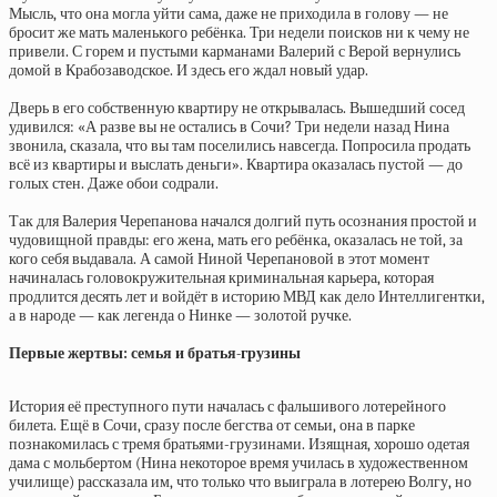
Мысль, что она могла уйти сама, даже не приходила в голову — не
бросит же мать маленького ребёнка. Три недели поисков ни к чему не
привели. С горем и пустыми карманами Валерий с Верой вернулись
домой в Крабозаводское. И здесь его ждал новый удар.
Дверь в его собственную квартиру не открывалась. Вышедший сосед
удивился: «А разве вы не остались в Сочи? Три недели назад Нина
звонила, сказала, что вы там поселились навсегда. Попросила продать
всё из квартиры и выслать деньги». Квартира оказалась пустой — до
голых стен. Даже обои содрали.
Так для Валерия Черепанова начался долгий путь осознания простой и
чудовищной правды: его жена, мать его ребёнка, оказалась не той, за
кого себя выдавала. А самой Ниной Черепановой в этот момент
начиналась головокружительная криминальная карьера, которая
продлится десять лет и войдёт в историю МВД как дело Интеллигентки,
а в народе — как легенда о Нинке — золотой ручке.
Первые жертвы: семья и братья-грузины
История её преступного пути началась с фальшивого лотерейного
билета. Ещё в Сочи, сразу после бегства от семьи, она в парке
познакомилась с тремя братьями-грузинами. Изящная, хорошо одетая
дама с мольбертом (Нина некоторое время училась в художественном
училище) рассказала им, что только что выиграла в лотерею Волгу, но