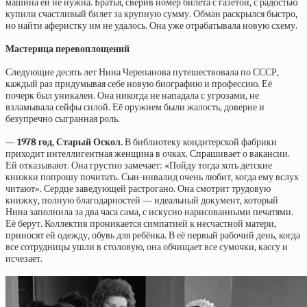
машина ей не нужна. Братья, сверив номер билета с газетой, с радостью
купили счастливый билет за крупную сумму. Обман раскрылся быстро,
но найти аферистку им не удалось. Она уже отрабатывала новую схему.
Мастерица перевоплощений
Следующие десять лет Нина Черепанова путешествовала по СССР,
каждый раз придумывая себе новую биографию и профессию. Её
почерк был уникален. Она никогда не нападала с угрозами, не
взламывала сейфы силой. Её оружием были жалость, доверие и
безупречно сыгранная роль.
— 1978 год, Старый Оскол.
В библиотеку кондитерской фабрики
приходит интеллигентная женщина в очках. Спрашивает о вакансии.
Ей отказывают. Она грустно замечает: «Пойду тогда хоть детские
книжки попрошу почитать. Сын-инвалид очень любит, когда ему вслух
читают». Сердце заведующей растрогано. Она смотрит трудовую
книжку, полную благодарностей — идеальный документ, который
Нина заполнила за два часа сама, с искусно нарисованными печатями.
Её берут. Коллектив проникается симпатией к несчастной матери,
приносят ей одежду, обувь для ребёнка. В её первый рабочий день, когда
все сотрудницы ушли в столовую, она обчищает все сумочки, кассу и
исчезает.