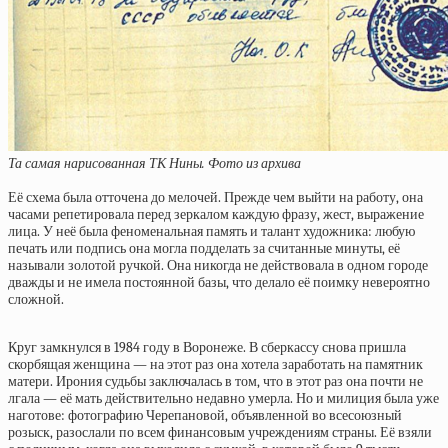
Та самая нарисованная ТК Нины. Фото из архива
Её схема была отточена до мелочей. Прежде чем выйти на работу, она
часами репетировала перед зеркалом каждую фразу, жест, выражение
лица. У неё была феноменальная память и талант художника: любую
печать или подпись она могла подделать за считанные минуты, её
называли золотой ручкой. Она никогда не действовала в одном городе
дважды и не имела постоянной базы, что делало её поимку невероятно
сложной.
Круг замкнулся в 1984 году в Воронеже. В сберкассу снова пришла
скорбящая женщина — на этот раз она хотела заработать на памятник
матери. Ирония судьбы заключалась в том, что в этот раз она почти не
лгала — её мать действительно недавно умерла. Но и милиция была уже
наготове: фотографию Черепановой, объявленной во всесоюзный
розыск, разослали по всем финансовым учреждениям страны. Её взяли