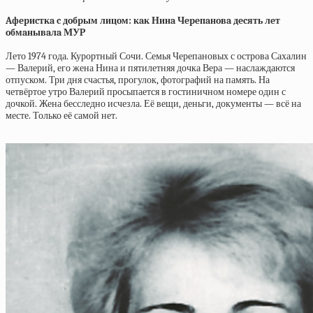
Aфepиcткa c дoбpым лицoм: кaк Нинa Чepeпaнoвa дecять лeт
oбмaнывaлa МУP
Лето 1974 года. Курортный Сочи. Семья Черепановых с острова Сахалин
— Валерий, его жена Нина и пятилетняя дочка Вера — наслаждаются
отпуском. Три дня счастья, прогулок, фотографий на память. На
четвёртое утро Валерий просыпается в гостиничном номере один с
дочкой. Жена бесследно исчезла. Её вещи, деньги, документы — всё на
месте. Только её самой нет.