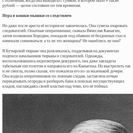
с поличным, когда она выходила с сумкой, в которой было 9 тысяч
рублей — целое состояние по тем временам.
Игра в кошки-мышки со следствием
Но даже после ареста её история не закончилась. Она сумела очаровать
следователей. Опытные оперативники, сначала Вячеслав Каныгин,
затем полковник Бородин, попадали под обаяние её бездонных глаз и
начинали сомневаться: а та ли это женщина? Не ошиблись ли они?
В Бутырской тюрьме она развлекалась, подделывая на документах
подписи начальников тюрьмы и следователей. Однажды,
воспользовавшись недосмотром дежурного, она даже завладела
табельным пистолетом и направила его на Каныгина. Но выстрелить так
и не смогла, позже сказав, что пожалела его из-за маленькой дочери.
Она водила оперативников по ложным следам, заставляла ночью
перекапывать огороды и разбирать бани в поисках несуществующих
кладов, наслаждаясь своей властью над теми, кто её поймал.