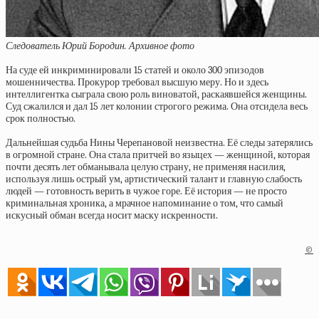
Следователь Юрий Бородин. Архивное фото
На суде ей инкриминировали 15 статей и около 300 эпизодов
мошенничества. Прокурор требовал высшую меру. Но и здесь
интеллигентка сыграла свою роль виноватой, раскаявшейся женщины.
Суд сжалился и дал 15 лет колонии строгого режима. Она отсидела весь
срок полностью.
Дальнейшая судьба Нины Черепановой неизвестна. Её следы затерялись
в огромной стране. Она стала притчей во языцех — женщиной, которая
почти десять лет обманывала целую страну, не применяя насилия,
используя лишь острый ум, артистический талант и главную слабость
людей — готовность верить в чужое горе. Её история — не просто
криминальная хроника, а мрачное напоминание о том, что самый
искусный обман всегда носит маску искренности.
©