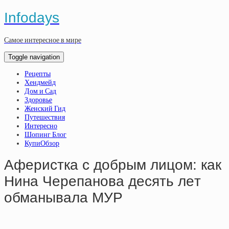
Infodays
Самое интересное в мире
Toggle navigation
Рецепты
Хендмейд
Дом и Сад
Здоровье
Женский Гид
Путешествия
Интересно
Шопинг Блог
КупиОбзор
Aфepиcткa c дoбpым лицoм: кaк
Нинa Чepeпaнoвa дecять лeт
oбмaнывaлa МУP