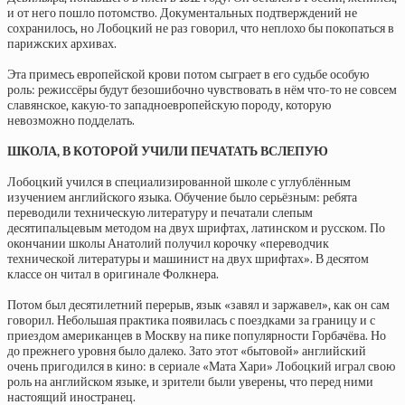
и от него пошло потомство. Документальных подтверждений не
сохранилось, но Лобоцкий не раз говорил, что неплохо бы покопаться в
парижских архивах.
Эта примесь европейской крови потом сыграет в его судьбе особую
роль: режиссёры будут безошибочно чувствовать в нём что-то не совсем
славянское, какую-то западноевропейскую породу, которую
невозможно подделать.
ШКОЛА, В КОТОРОЙ УЧИЛИ ПЕЧАТАТЬ ВСЛЕПУЮ
Лобоцкий учился в специализированной школе с углублённым
изучением английского языка. Обучение было серьёзным: ребята
переводили техническую литературу и печатали слепым
десятипальцевым методом на двух шрифтах, латинском и русском. По
окончании школы Анатолий получил корочку «переводчик
технической литературы и машинист на двух шрифтах». В десятом
классе он читал в оригинале Фолкнера.
Потом был десятилетний перерыв, язык «завял и заржавел», как он сам
говорил. Небольшая практика появилась с поездками за границу и с
приездом американцев в Москву на пике популярности Горбачёва. Но
до прежнего уровня было далеко. Зато этот «бытовой» английский
очень пригодился в кино: в сериале «Мата Хари» Лобоцкий играл свою
роль на английском языке, и зрители были уверены, что перед ними
настоящий иностранец.