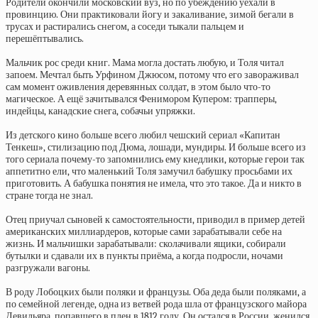
Родители окончили московский вуз, но по убеждению уехали в
провинцию. Они практиковали йогу и закаливание, зимой бегали в
трусах и растирались снегом, а соседи тыкали пальцем и
перешёптывались.
Мальчик рос среди книг. Мама могла достать любую, и Толя читал
запоем. Мечтал быть Урфином Джюсом, потому что его завораживал
сам момент оживления деревянных солдат, в этом было что-то
магическое. А ещё зачитывался Фенимором Купером: трапперы,
индейцы, канадские снега, собачьи упряжки.
Из детского кино больше всего любил чешский сериал «Капитан
Тенкеш», стилизацию под Дюма, лошади, мундиры. И больше всего из
того сериала почему-то запомнились ему кнедлики, которые герои так
аппетитно ели, что маленький Толя замучил бабушку просьбами их
приготовить. А бабушка понятия не имела, что это такое. Да и никто в
стране тогда не знал.
Отец приучал сыновей к самостоятельности, приводил в пример детей
американских миллиардеров, которые сами зарабатывали себе на
жизнь. И мальчишки зарабатывали: сколачивали ящики, собирали
бутылки и сдавали их в пункты приёма, а когда подросли, ночами
разгружали вагоны.
В роду Лобоцких были поляки и французы. Оба деда были поляками, а
по семейной легенде, одна из ветвей рода шла от французского майора
Девильяра, попавшего в плен в 1812 году. Он остался в России, женился,