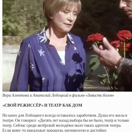
Вера Алентова и Анатолий Лобоцкий в фильме «Зависть богов»
«СВОЙ РЕЖИССЁР» И ТЕАТР КАК ДОМ
Но кино для Лобоцкого всегда оставалось заработком. Душа его жила в
театре. Он говорил: «Десять лет назад выбора бы не было, театр и только
театр. Сейчас среди актёрской молодёжи мало таких адептов театра.
Если кому-то предложат хорошую, интересную и достойно