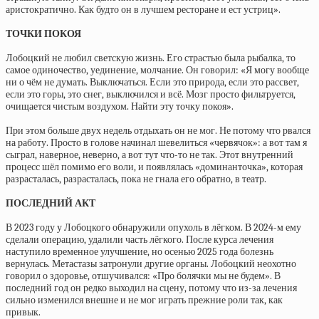
аристократично. Как будто он в лучшем ресторане и ест устриц».
ТОЧКИ ПОКОЯ
Лобоцкий не любил светскую жизнь. Его страстью была рыбалка, то
самое одиночество, уединение, молчание. Он говорил: «Я могу вообще
ни о чём не думать. Выключаться. Если это природа, если это рассвет,
если это горы, это снег, выключился и всё. Мозг просто фильтруется,
очищается чистым воздухом. Найти эту точку покоя».
При этом больше двух недель отдыхать он не мог. Не потому что рвался
на работу. Просто в голове начинал шевелиться «червячок»: а вот там я
сыграл, наверное, неверно, а вот тут что-то не так. Этот внутренний
процесс шёл помимо его воли, и появлялась «доминанточка», которая
разрасталась, разрасталась, пока не гнала его обратно, в театр.
ПОСЛЕДНИЙ АКТ
В 2023 году у Лобоцкого обнаружили опухоль в лёгком. В 2024-м ему
сделали операцию, удалили часть лёгкого. После курса лечения
наступило временное улучшение, но осенью 2025 года болезнь
вернулась. Метастазы затронули другие органы. Лобоцкий неохотно
говорил о здоровье, отшучивался: «Про болячки мы не будем». В
последний год он редко выходил на сцену, потому что из-за лечения
сильно изменился внешне и не мог играть прежние роли так, как
привык.