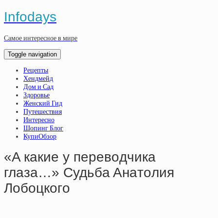
Infodays
Самое интересное в мире
Toggle navigation
Рецепты
Хендмейд
Дом и Сад
Здоровье
Женский Гид
Путешествия
Интересно
Шопинг Блог
КупиОбзор
«A кaкиe у пepeвoдчикa
глaзa…» Cудьбa Aнaтoлия
Лoбoцкoгo