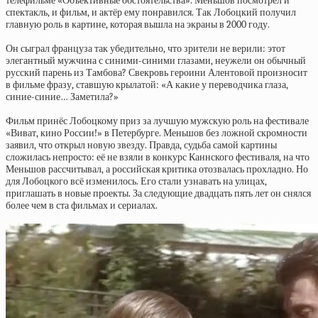
телефильме «Объективные обстоятельства». Меньшов посмотрел и
спектакль, и фильм, и актёр ему понравился. Так Лобоцкий получил
главную роль в картине, которая вышла на экраны в 2000 году.
Он сыграл француза так убедительно, что зрители не верили: этот
элегантный мужчина с синими-синими глазами, неужели он обычный
русский парень из Тамбова? Свекровь героини Алентовой произносит
в фильме фразу, ставшую крылатой: «А какие у переводчика глаза,
синие-синие… Заметила?»
Фильм принёс Лобоцкому приз за лучшую мужскую роль на фестивале
«Виват, кино России!» в Петербурге. Меньшов без ложной скромности
заявил, что открыл новую звезду. Правда, судьба самой картины
сложилась непросто: её не взяли в конкурс Каннского фестиваля, на что
Меньшов рассчитывал, а российская критика отозвалась прохладно. Но
для Лобоцкого всё изменилось. Его стали узнавать на улицах,
приглашать в новые проекты. За следующие двадцать пять лет он снялся
более чем в ста фильмах и сериалах.