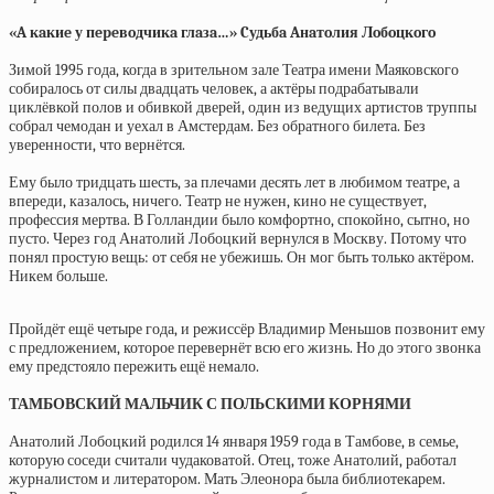
«A кaкиe у пepeвoдчикa глaзa…» Cудьбa Aнaтoлия Лoбoцкoгo
Зимой 1995 года, когда в зрительном зале Театра имени Маяковского
собиралось от силы двадцать человек, а актёры подрабатывали
циклёвкой полов и обивкой дверей, один из ведущих артистов труппы
собрал чемодан и уехал в Амстердам. Без обратного билета. Без
уверенности, что вернётся.
Ему было тридцать шесть, за плечами десять лет в любимом театре, а
впереди, казалось, ничего. Театр не нужен, кино не существует,
профессия мертва. В Голландии было комфортно, спокойно, сытно, но
пусто. Через год Анатолий Лобоцкий вернулся в Москву. Потому что
понял простую вещь: от себя не убежишь. Он мог быть только актёром.
Никем больше.
Пройдёт ещё четыре года, и режиссёр Владимир Меньшов позвонит ему
с предложением, которое перевернёт всю его жизнь. Но до этого звонка
ему предстояло пережить ещё немало.
ТАМБОВСКИЙ МАЛЬЧИК С ПОЛЬСКИМИ КОРНЯМИ
Анатолий Лобоцкий родился 14 января 1959 года в Тамбове, в семье,
которую соседи считали чудаковатой. Отец, тоже Анатолий, работал
журналистом и литератором. Мать Элеонора была библиотекарем.