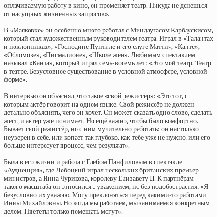
оплачиваемую работу в кино, он променяет театр. Никуда не денешься
от насущных жизненных запросов».
В «Маяковке» он особенно много работал с Миндаугасом Карбаускисом,
который стал художественным руководителем театра. Играл в «Талантах
и поклонниках», «Господине Пунтиле и его слуге Матти», «Канте»,
«Обломове», «Пигмалионе», «Школе жён». Любимым спектаклем
называл «Канта», который играл семь-восемь лет: «Это мой театр. Театр
в театре. Безусловное существование в условной атмосфере, условной
форме».
В интервью он объяснял, что такое «свой режиссёр»: «Это тот, с
которым актёр говорит на одном языке. Свой режиссёр не должен
детально объяснять, чего он хочет. Он может сказать одно слово, сделать
жест, и актёр уже понимает. Но ещё важно, чтобы было комфортно.
Бывает свой режиссёр, но с ним мучительно работать: он настолько
неуверен в себе, или копает так глубоко, как тебе уже не нужно, или его
больше интересует процесс, чем результат».
Была в его жизни и работа с Глебом Панфиловым в спектакле
«Аудиенция», где Лобоцкий играл нескольких британских премьер-
министров, а Инна Чурикова, королеву Елизавету II. К партнёрам
такого масштаба он относился с уважением, но без подобострастия: «Я
безусловно их уважаю. Могу преклоняться перед какими-то работами
Инны Михайловны. Но когда мы работаем, мы занимаемся конкретным
делом. Пиететы только помешать могут».