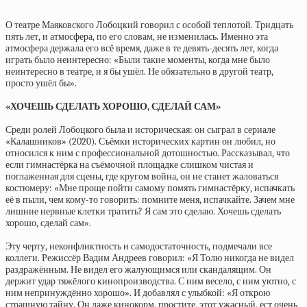
О театре Маяковского Лобоцкий говорил с особой теплотой. Тридцать
пять лет, и атмосфера, по его словам, не изменилась. Именно эта
атмосфера держала его всё время, даже в те девять-десять лет, когда
играть было неинтересно: «Были такие моменты, когда мне было
неинтересно в театре, и я бы ушёл. Не обязательно в другой театр,
просто ушёл бы».
«ХОЧЕШЬ СДЕЛАТЬ ХОРОШО, СДЕЛАЙ САМ»
Среди ролей Лобоцкого была и историческая: он сыграл в сериале
«Калашников» (2020). Съёмки исторических картин он любил, но
относился к ним с профессиональной дотошностью. Рассказывал, что
если гимнастёрка на съёмочной площадке слишком чистая и
поглаженная для сцены, где кругом война, он не станет жаловаться
костюмеру: «Мне проще пойти самому помять гимнастёрку, испачкать
её в пыли, чем кому-то говорить: помните меня, испачкайте. Зачем мне
лишние нервные клетки тратить? Я сам это сделаю. Хочешь сделать
хорошо, сделай сам».
Эту черту, неконфликтность и самодостаточность, подмечали все
коллеги. Режиссёр Вадим Андреев говорил: «Я Толю никогда не видел
раздражённым. Не видел его жалующимся или скандалящим. Он
держит удар тяжёлого кинопроизводства. С ним весело, с ним уютно, с
ним непринуждённо хорошо». И добавлял с улыбкой: «Я открою
страшную тайну. Он даже кинокорм, простите, этот ужасный, ест очень