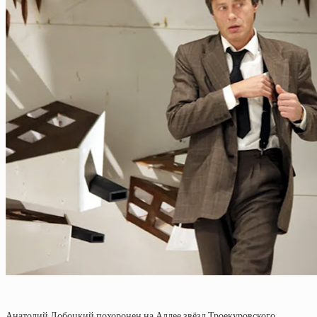
Анатолий Лобоцкий похоронен на Аллее звёзд Троекуровского