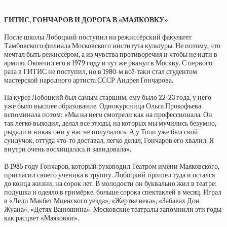
ГИТИС, ГОНЧАРОВ И ДОРОГА В «МАЯКОВКУ»
После школы Лобоцкий поступил на режиссёрский факультет
Тамбовского филиала Московского института культуры. Не потому, что
мечтал быть режиссёром, а из чувства противоречия и чтобы не идти в
армию. Окончил его в 1979 году и тут же рванул в Москву. С первого
раза в ГИТИС не поступил, но в 1980-м всё-таки стал студентом
мастерской народного артиста СССР Андрея Гончарова.
На курсе Лобоцкий был самым старшим, ему было 22-23 года, у него
уже было высшее образование. Однокурсница Ольга Прокофьева
вспоминала потом: «Мы на него смотрели как на профессионала. Он
так легко выходил, делал все этюды, на которых мы мучились безумно,
рыдали и никак они у нас не получалось. А у Толи уже был свой
сундучок, оттуда что-то доставал, легко делал, Гончаров его хвалил. Я
внутри очень восхищалась и завидовала».
В 1985 году Гончаров, который руководил Театром имени Маяковского,
пригласил своего ученика в труппу. Лобоцкий пришёл туда и остался
до конца жизни, на сорок лет. В молодости он буквально жил в театре:
подушка и одеяло в гримёрке, больше сорока спектаклей в месяц. Играл
в «Леди Макбет Мценского уезда», «Жертве века», «Забавах Дон
Жуана», «Детях Ванюшина». Московские театралы запомнили эти годы
как расцвет «Маяковки».