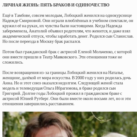
ЛИЧНАЯ ЖИЗНЬ: ПЯТЬ БРАКОВ И ОДИНОЧЕСТВО
Ещё в Тамбове, совсем молодым, Лобоцкий женился на однокурснице
Надежде Смирновой. Они играли влюблённых в учебном спектакле, он
кружил её на руках, их чувства были настоящими. Когда Надежда
забеременела, Анатолий объявил родителям, что женится, и даже взял
академический отпуск, чтобы заработать денег. Родился сын Станислав.
Но после переезда в Москву брак распался.
Потом был гражданский брак с актрисой Еленой Мольченко, с которой
они вместе пришли в Театр Маяковского. Эти отношения тоже не
сложились.
После возвращения из-за границы Лобоцкий женился на Наталье,
женщине, далёкой от мира искусства. В 2000 году у них родилась дочь
Анна. Но и этот союз оказался недолгим. Следующей женой стала
модель и телеведущая Ольга Ибрагимова, в браке родился сын
Григорий. Долгие годы Лобоцкий прожил в гражданском браке с
актрисой Юлией Рутберг. Они были вместе около восьми лет, но и эти
отношения завершились расставанием.