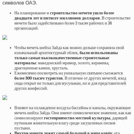
символов ОАЭ.
На планирование и
строительство мечети ушло более
двадцати лет и пятисот миллионов долларов
. В строительстве
мечети было задействовано более 3 тысяч рабочих и 38
организаций.
Чтобы мечеть шейха Зайда как можно дольше сохраняла свой
изначальный архитектурный облик,
были использованы
только самые высококачественные строительные
материалы
: македонский мрамор, золото, керамика,
драгоценные камни, хрусталь.
Ежемесячно посмотреть на уникальную святыню съезжается
более 300 тысяч туристов
. В отличие от других мечетей, вход
сюда открыт не только для мусульман, но и для представителей
других конфессий.
Влияют на охлаждение воздуха бассейны и каналы, окружающие
мечеть шейха Зайда. Они имеют символическое значение, как как
символизируют
гостеприимство местной культуры
, дарящей
путникам живительную влагу среди засушливых песков
пустыни.
Внутри мечети лежит самый большой в мире ковёр
: его