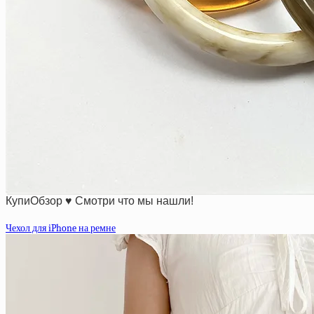
КупиОбзор ♥ Смотри что мы нашли!
Чехол для iPhone на ремне