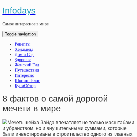
Infodays
Самое интересное в мире
Toggle navigation
Рецепты
Хендмейд
Дом и Сад
Здоровье
Женский Гид
Путешествия
Интересно
Шопинг Блог
КупиОбзор
8 фактов о самой дорогой
мечети в мире
Мечеть шейха Зайда впечатляет не только масштабами
и убранством, но и внушительными суммами, которые
были инвестированы в строительство одного из главных